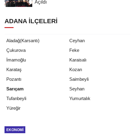
Açıldı
ADANA İLÇELERI
Aladağ(Karsantı)
Ceyhan
Çukurova
Feke
İmamoğlu
Karaisalı
Karataş
Kozan
Pozantı
Saimbeyli
Sarıçam
Seyhan
Tufanbeyli
Yumurtalık
Yüreğir
EKONOMI