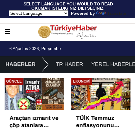
 SELECT LANGUAGE YOU WOULD TO READ 
OKUMAK İSTEDİĞİNİZ DİLİ SEÇİNİZ
  Powered by 
Translate
6 Ağustos 2026, Perşembe
HABERLER
TR HABER
YEREL HABERL
GÜNCEL
EKONOMI
Araçtan izmarit ve
TÜİK Temmuz
çöp atanlara
enflasyonunu
uyarı: Trafiğin
%31,75; ENAG