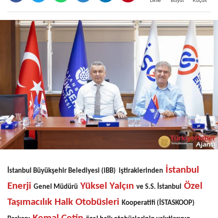
Büyüt
Küçült
Dinle
İstanbul
İstanbul Büyükşehir Belediyesi (iBB) iştiraklerinden
Enerji
Yüksel Yalçın
Özel
Genel Müdürü
ve S.S. İstanbul
Taşımacılık Halk Otobüsleri
Kooperatifi (İSTASKOOP)