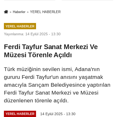
sivil gözleri
%50,49 olarak
izmariti
açıkladı
Haberler
YEREL HABERLER
affetmeyecek
YEREL HABERLER
Yayınlanma: 14 Eylül 2025 - 13:30
Ferdi Tayfur Sanat Merkezi Ve
Müzesi Törenle Açıldı
Türk müziğinin sevilen ismi, Adana'nın
gururu Ferdi Tayfur'un anısını yaşatmak
amacıyla Sarıçam Belediyesince yaptırılan
Ferdi Tayfur Sanat Merkezi ve Müzesi
düzenlenen törenle açıldı.
14 Eylül 2025 - 13:30
YEREL HABERLER