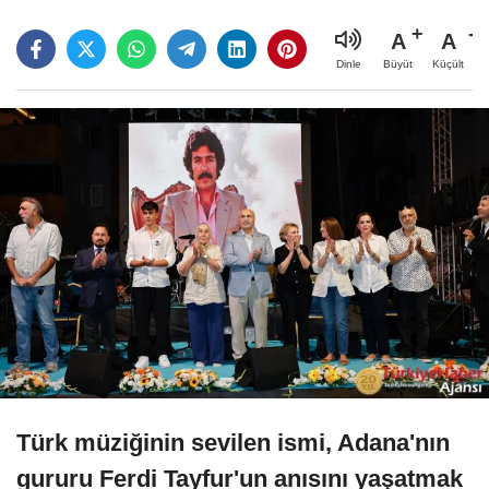
A
A
Büyüt
Küçült
Dinle
Türk müziğinin sevilen ismi, Adana'nın
gururu Ferdi Tayfur'un anısını yaşatmak