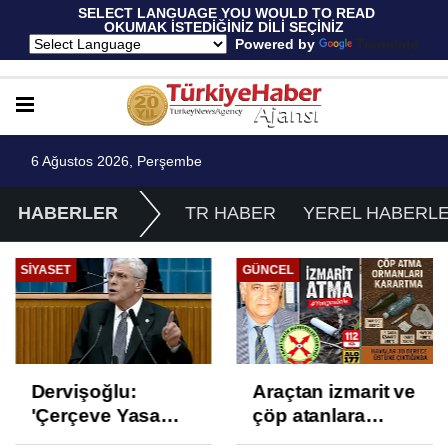
 SELECT LANGUAGE YOU WOULD TO READ 
OKUMAK İSTEDİĞİNİZ DİLİ SEÇİNİZ
  Powered by 
Translate
6 Ağustos 2026, Perşembe
HABERLER
TR HABER
YEREL HABERL
SIYASET
GÜNCEL
Dervişoğlu:
Araçtan izmarit ve
'Çerçeve Yasa
çöp atanlara
Çözüm Değil,
uyarı: Trafiğin