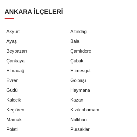
ANKARA İLÇELERI
Akyurt
Altındağ
Ayaş
Bala
Beypazarı
Çamlıdere
Çankaya
Çubuk
Elmadağ
Etimesgut
Evren
Gölbaşı
Güdül
Haymana
Kalecik
Kazan
Keçiören
Kızılcahamam
Mamak
Nallıhan
Polatlı
Pursaklar