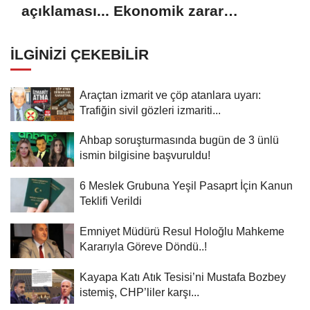
açıklaması... Ekonomik zarar
oluşturan popülasyon yok
İLGINIZI ÇEKEBILIR
Araçtan izmarit ve çöp atanlara uyarı:
Trafiğin sivil gözleri izmariti...
Ahbap soruşturmasında bugün de 3 ünlü
ismin bilgisine başvuruldu!
6 Meslek Grubuna Yeşil Pasaprt İçin Kanun
Teklifi Verildi
Emniyet Müdürü Resul Holoğlu Mahkeme
Kararıyla Göreve Döndü..!
Kayapa Katı Atık Tesisi’ni Mustafa Bozbey
istemiş, CHP’liler karşı...