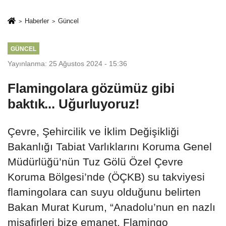
İkinci Cumhuriyet
sivil gözleri
ve İhanet
izmariti
Haberler
Güncel
Belgesidir!'
affetmeyecek
GÜNCEL
Yayınlanma: 25 Ağustos 2024 - 15:36
Flamingolara gözümüz gibi
baktık... Uğurluyoruz!
Çevre, Şehircilik ve İklim Değişikliği
Bakanlığı Tabiat Varlıklarını Koruma Genel
Müdürlüğü’nün Tuz Gölü Özel Çevre
Koruma Bölgesi’nde (ÖÇKB) su takviyesi
flamingolara can suyu olduğunu belirten
Bakan Murat Kurum, “Anadolu’nun en nazlı
misafirleri bize emanet. Flamingo