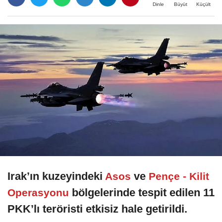
Büyüt
Küçült
Dinle
Irak’ın kuzeyindeki
ve
Asos
Pençe - Kilit
bölgelerinde tespit edilen 11
Operasyonu
PKK’lı teröristi etkisiz hale getirildi.