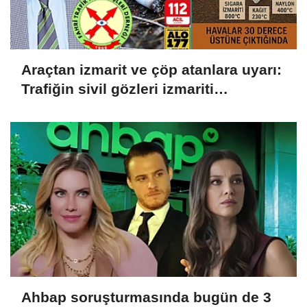
Araçtan izmarit ve çöp atanlara uyarı:
Trafiğin sivil gözleri izmariti
affetmeyecek
Ahbap soruşturmasında bugün de 3