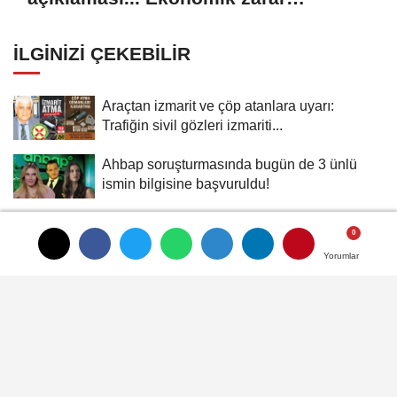
oluşturan popülasyon yok
İLGINIZI ÇEKEBILIR
Araçtan izmarit ve çöp atanlara uyarı:
Trafiğin sivil gözleri izmariti...
Ahbap soruşturmasında bugün de 3 ünlü
ismin bilgisine başvuruldu!
6 Meslek Grubuna Yeşil Pasaprt İçin Kanun
Teklifi Verildi
Yorumlar
Yorumlar
Yorumlar
Emniyet Müdürü Resul Holoğlu Mahkeme
Kararıyla Göreve Döndü..!
Kayapa Katı Atık Tesisi’ni Mustafa Bozbey
istemiş, CHP’liler karşı...