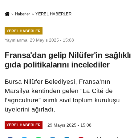
Mesleki Eğitim
İkinci Cumhuriyet
Protokolü
ve İhanet
Haberler
YEREL HABERLER
Belgesidir!'
YEREL HABERLER
Yayınlanma: 29 Mayıs 2025 - 15:08
Fransa'dan gelip Nilüfer'in sağlıklı
gıda politikalarını incelediler
Bursa Nilüfer Belediyesi, Fransa’nın
Marsilya kentinden gelen “La Cité de
l'agriculture” isimli sivil toplum kuruluşu
üyelerini ağırladı.
29 Mayıs 2025 - 15:08
YEREL HABERLER