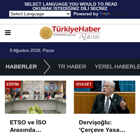
 SELECT LANGUAGE YOU WOULD TO READ 
OKUMAK İSTEDİĞİNİZ DİLİ SEÇİNİZ
  Powered by 
Translate
9 Ağustos 2026, Pazar
HABERLER
TR HABER
YEREL HABERL
EĞITIM
SIYASET
ETSO ve İSO
Dervişoğlu:
Arasında
'Çerçeve Yasa
İstihdam Odaklı
Çözüm Değil,