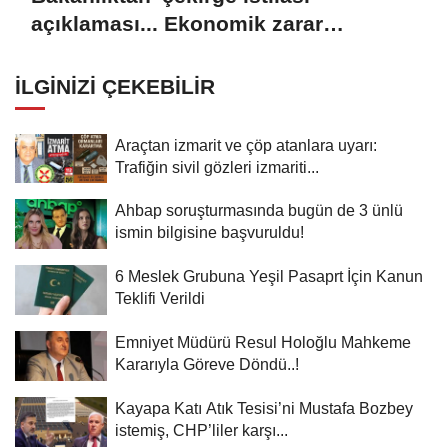
açıklaması... Ekonomik zarar
oluşturan popülasyon yok
İLGINIZI ÇEKEBILIR
Araçtan izmarit ve çöp atanlara uyarı:
Trafiğin sivil gözleri izmariti...
Ahbap soruşturmasında bugün de 3 ünlü
ismin bilgisine başvuruldu!
6 Meslek Grubuna Yeşil Pasaprt İçin Kanun
Teklifi Verildi
Emniyet Müdürü Resul Holoğlu Mahkeme
Kararıyla Göreve Döndü..!
Kayapa Katı Atık Tesisi’ni Mustafa Bozbey
istemiş, CHP’liler karşı...