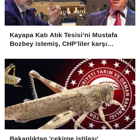
Kayapa Katı Atık Tesisi’ni Mustafa
Bozbey istemiş, CHP’liler karşı
çıkıyor!
Bakanlıktan 'çekirge istilası'