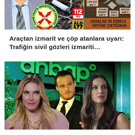
Araçtan izmarit ve çöp atanlara uyarı:
Trafiğin sivil gözleri izmariti
affetmeyecek