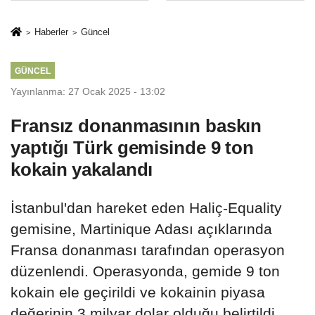
İkinci Cumhuriyet
sivil gözleri
ve İhanet
izmariti
Haberler
Güncel
Belgesidir!'
affetmeyecek
GÜNCEL
Yayınlanma: 27 Ocak 2025 - 13:02
Fransız donanmasının baskın
yaptığı Türk gemisinde 9 ton
kokain yakalandı
İstanbul'dan hareket eden Haliç-Equality
gemisine, Martinique Adası açıklarında
Fransa donanması tarafından operasyon
düzenlendi. Operasyonda, gemide 9 ton
kokain ele geçirildi ve kokainin piyasa
değerinin 3 milyar dolar olduğu belirtildi.