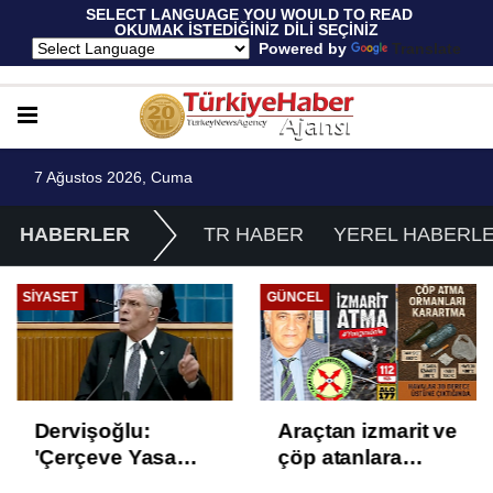
 SELECT LANGUAGE YOU WOULD TO READ 
OKUMAK İSTEDİĞİNİZ DİLİ SEÇİNİZ
  Powered by 
Translate
7 Ağustos 2026, Cuma
HABERLER
TR HABER
YEREL HABERL
SIYASET
GÜNCEL
Dervişoğlu:
Araçtan izmarit ve
'Çerçeve Yasa
çöp atanlara
Çözüm Değil,
uyarı: Trafiğin