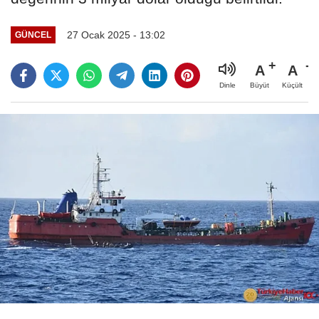
27 Ocak 2025 - 13:02
GÜNCEL
A
A
Büyüt
Küçült
Dinle