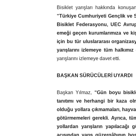
Bisiklet yarışları hakkında konu
“Türkiye Cumhuriyeti Gençlik ve Sp
Bisiklet Federasyonu, UEC Avrup
emeği geçen kurumlarımıza ve kiş
için bu tür uluslararası organiza
yarışlarını izlemeye tüm halkımız 
yarışlarını izlemeye davet etti.
BAŞKAN SÜRÜCÜLERİ UYARDI
Başkan Yılmaz,
“Gün boyu bisikle
tanıtımı ve herhangi bir kaza olm
olduğu yollara çıkmamaları, hayvan
götürmemeleri gerekli. Ayrıca, tüm
yollardan yarışların yapılacağı g
açısından yarış güzergâhının boş b