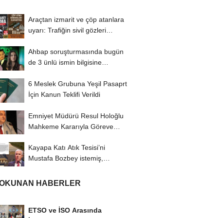
Araçtan izmarit ve çöp atanlara
uyarı: Trafiğin sivil gözleri
izmariti...
Ahbap soruşturmasında bugün
de 3 ünlü ismin bilgisine
başvuruldu!
6 Meslek Grubuna Yeşil Pasaprt
İçin Kanun Teklifi Verildi
Emniyet Müdürü Resul Holoğlu
Mahkeme Kararıyla Göreve
Döndü..!
Kayapa Katı Atık Tesisi’ni
Mustafa Bozbey istemiş,
CHP’liler karşı...
 OKUNAN HABERLER
ETSO ve İSO Arasında