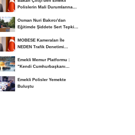
Bakan Çiftçi'den Emekli
Polislerin Mali Durumlarına
İyileştirme İstedi...
Osman Nuri Bakırcı'dan
Eğitimde Şiddete Sert Tepki:
'Eğitim Ailede...
MOBESE Kameraları İle
NEDEN Trafik Denetimi
Yapılmaz ?
Emekli Memur Platformu :
"Kendi Cumhurbaşkanı
Adayımızı Belirleyeceğiz..!...
Emekli Polisler Yemekte
Buluştu