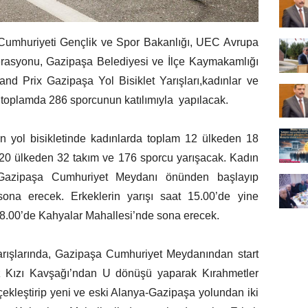
e Cumhuriyeti Gençlik ve Spor Bakanlığı, UEC Avrupa
ederasyonu, Gazipaşa Belediyesi ve İlçe Kaymakamlığı
nd Prix Gazipaşa Yol Bisiklet Yarışları,kadınlar ve
 toplamda 286 sporcunun katılımıyla yapılacak.
n yol bisikletinde kadınlarda toplam 12 ülkeden 18
 20 ülkeden 32 takım ve 176 sporcu yarışacak. Kadın
a Gazipaşa Cumhuriyet Meydanı önünden başlayıp
ona erecek. Erkeklerin yarışı saat 15.00’de yine
.00’de Kahyalar Mahallesi’nde sona erecek.
arışlarında, Gazipaşa Cumhuriyet Meydanından start
z Kızı Kavşağı’ndan U dönüşü yaparak Kırahmetler
kleştirip yeni ve eski Alanya-Gazipaşa yolundan iki