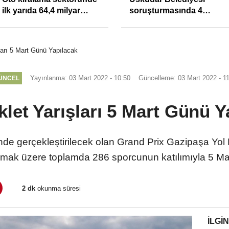
ilk yarıda 64,4 milyar
soruşturmasında 4
TL'lik araç yatırımı
tutuklama
şları 5 Mart Günü Yapılacak
Yayınlanma: 03 Mart 2022 - 10:50
Güncelleme: 03 Mart 2022 - 1
ÜNCEL
klet Yarışları 5 Mart Günü 
de gerçekleştirilecek olan Grand Prix Gazipaşa Yol Bi
olmak üzere toplamda 286 sporcunun katılımıyla 5 Mar
2 dk
okunma süresi
İLGIN