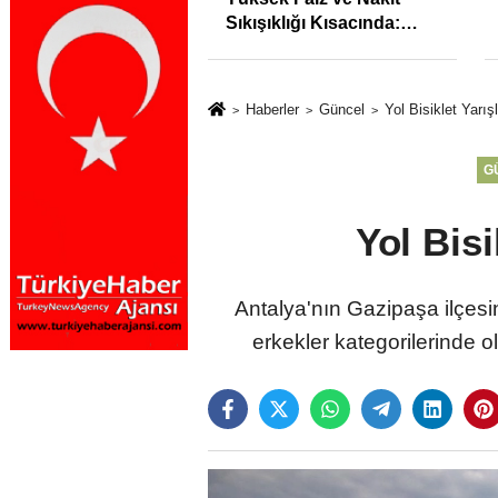
syonunu %31,75;
Sıkışıklığı Kısacında:
%50,49 olarak
Reel Sektörde
dı
Konkordato Fırtınası
Haberler
Güncel
Yol Bisiklet Yarı
G
Yol Bisi
Antalya'nın Gazipaşa ilçesin
erkekler kategorilerinde 