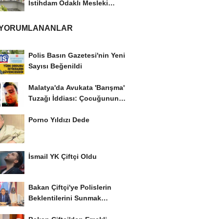
İstihdam Odaklı Mesleki
Eğitim Protokolü
 YORUMLANANLAR
Polis Basın Gazetesi'nin Yeni
Sayısı Beğenildi
Malatya'da Avukata 'Barışma'
Tuzağı İddiası: Çocuğunun
Gözü...
Porno Yıldızı Dede
İsmail YK Çiftçi Oldu
Bakan Çiftçi'ye Polislerin
Beklentilerini Sunmak
İstiyor..!