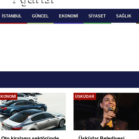
 SELECT LANGUAGE YOU WOULD TO READ 
OKUMAK İSTEDİĞİNİZ DİLİ SEÇİNİZ
  Powered by 
Translate
İSTANBUL
GÜNCEL
EKONOMI
SIYASET
SAĞLIK
EKONOMI
ÜSKÜDAR
Oto kiralama sektöründe
Üsküdar Belediyesi