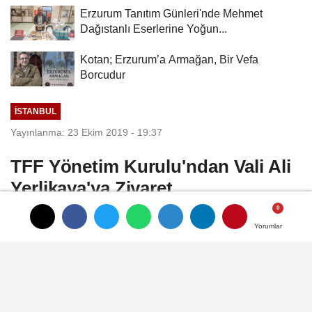
Erzurum Tanıtım Günleri'nde Mehmet
Dağıstanlı Eserlerine Yoğun...
Kotan; Erzurum’a Armağan, Bir Vefa
Borcudur
İSTANBUL
Yayınlanma: 23 Ekim 2019 - 19:37
TFF Yönetim Kurulu'ndan Vali Ali
Yerlikaya'ya Ziyaret
İstanbul Valisi Ali Yerlikaya, Nihat Özdemir
Yorumlar
Yorumlar
Başkanlığındaki Türkiye Futbol
Federasyonu (TFF) Yönetim Kurulu
Üyeleri’ni kabul etti. Görüşmede TFF
Başkanı Özdemir, Türkiye-Fransa Milli