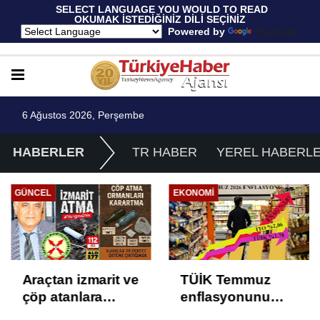
 SELECT LANGUAGE YOU WOULD TO READ 
OKUMAK İSTEDİĞİNİZ DİLİ SEÇİNİZ
  Powered by 
Translate
6 Ağustos 2026, Perşembe
HABERLER
TR HABER
YEREL HABERL
GÜNCEL
EKONOMI
Araçtan izmarit ve
TÜİK Temmuz
çöp atanlara
enflasyonunu
uyarı: Trafiğin
%31,75; ENAG