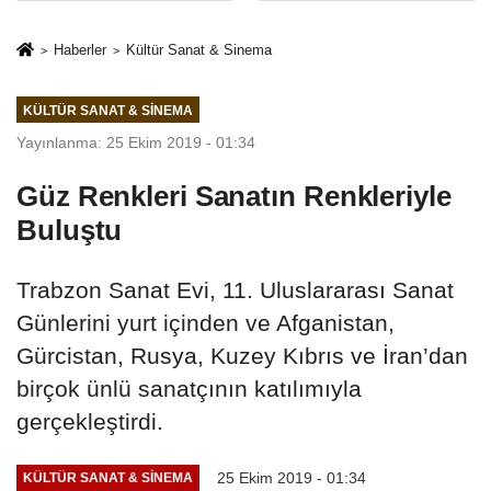
sivil gözleri
%50,49 olarak
izmariti
açıkladı
Haberler
Kültür Sanat & Sinema
affetmeyecek
KÜLTÜR SANAT & SINEMA
Yayınlanma: 25 Ekim 2019 - 01:34
Güz Renkleri Sanatın Renkleriyle
Buluştu
Trabzon Sanat Evi, 11. Uluslararası Sanat
Günlerini yurt içinden ve Afganistan,
Gürcistan, Rusya, Kuzey Kıbrıs ve İran’dan
birçok ünlü sanatçının katılımıyla
gerçekleştirdi.
25 Ekim 2019 - 01:34
KÜLTÜR SANAT & SINEMA