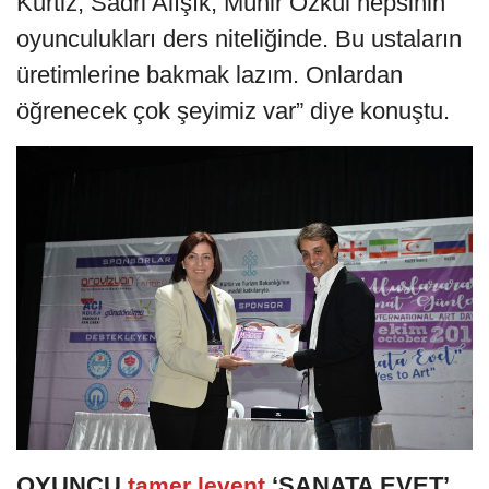
Kurtiz, Sadri Alışık, Münir Özkul hepsinin
oyunculukları ders niteliğinde. Bu ustaların
üretimlerine bakmak lazım. Onlardan
öğrenecek çok şeyimiz var” diye konuştu.
OYUNCU
‘SANATA EVET’
tamer levent