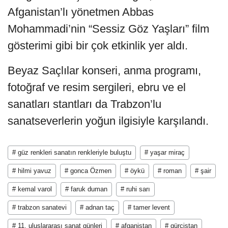
Afganistan’lı yönetmen Abbas
Mohammadi’nin “Sessiz Göz Yaşları” film
gösterimi gibi bir çok etkinlik yer aldı.
Beyaz Saçlılar konseri, anma programı,
fotoğraf ve resim sergileri, ebru ve el
sanatları stantları da Trabzon’lu
sanatseverlerin yoğun ilgisiyle karşılandı.
# güz renkleri sanatın renkleriyle buluştu
# yaşar miraç
# hilmi yavuz
# gonca Özmen
# öykü
# roman
# şair
# kemal varol
# faruk duman
# ruhi sarı
# trabzon sanatevi
# adnan taç
# tamer levent
# 11. uluslararası sanat günleri
# afganistan
# gürcistan