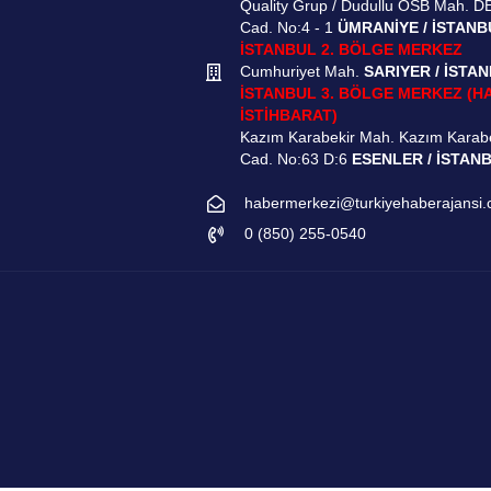
Quality Grup / Dudullu OSB Mah. D
Cad. No:4 - 1
ÜMRANİYE / İSTANB
İSTANBUL 2. BÖLGE MERKEZ
Cumhuriyet Mah.
SARIYER / İSTA
İSTANBUL 3. BÖLGE MERKEZ (H
İSTİHBARAT)
Kazım Karabekir Mah. Kazım Karab
Cad. No:63 D:6
ESENLER / İSTAN
habermerkezi@turkiyehaberajansi
0 (850) 255-0540