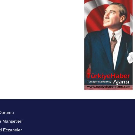
Durumu
 Manşetleri
i Eczaneler