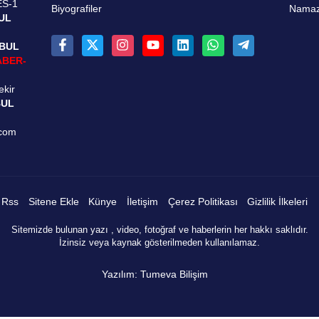
ES-1
Biyografiler
Namaz 
UL
NBUL
ABER-
ekir
BUL
.com
Rss
Sitene Ekle
Künye
İletişim
Çerez Politikası
Gizlilik İlkeleri
Sitemizde bulunan yazı , video, fotoğraf ve haberlerin her hakkı saklıdır.
İzinsiz veya kaynak gösterilmeden kullanılamaz.
Yazılım: Tumeva Bilişim