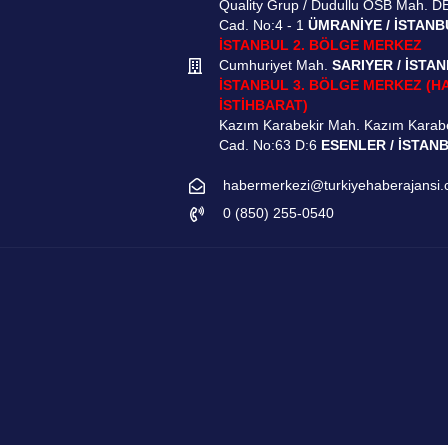
Quality Grup / Dudullu OSB Mah. D
Cad. No:4 - 1
ÜMRANİYE / İSTANB
İSTANBUL 2. BÖLGE MERKEZ
Cumhuriyet Mah.
SARIYER / İSTA
İSTANBUL 3. BÖLGE MERKEZ (H
İSTİHBARAT)
Kazım Karabekir Mah. Kazım Karab
Cad. No:63 D:6
ESENLER / İSTAN
habermerkezi@turkiyehaberajansi
0 (850) 255-0540