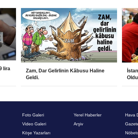
 lira
Zam, Dar Gelirlinin Kâbusu Haline
İsta
Geldi.
Old
Foto Galeri
Yerel Haberler
Hava 
Video Galeri
Arşiv
Gazete
Köşe Yazarları
Nöbetc