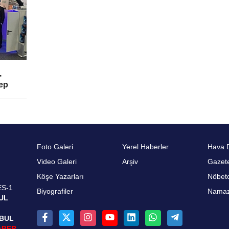
,
ep
Foto Galeri
Yerel Haberler
Hava 
Video Galeri
Arşiv
Gazete
Köşe Yazarları
Nöbetc
ES-1
Biyografiler
Namaz 
UL
NBUL
ABER-