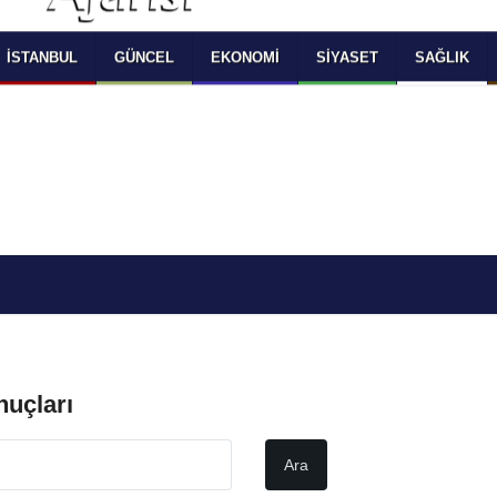
 SELECT LANGUAGE YOU WOULD TO READ 
OKUMAK İSTEDİĞİNİZ DİLİ SEÇİNİZ
  Powered by 
Translate
İSTANBUL
GÜNCEL
EKONOMI
SIYASET
SAĞLIK
nuçları