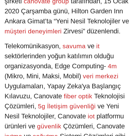
şirketi
tarafından, 15 Ocak
canovate group
2020 Çarşamba günü, Hilton Garden Inn
Ankara Gimat’ta “Yeni Nesil Teknolojiler ve
Zirvesi” düzenlendi.
müşteri deneyimleri
Telekomünikasyon,
ve
savuma
it
sektörlerinden yoğun katılımın olduğu
organizasyonda, Edge Computing-
4m
(Mikro, Mini, Maksi, Mobil)
veri merkezi
Uygulamaları, Yapay Zeka'ya Başlangıç
Kılavuzu, Canovate
Teknolojisi
fiber optik
Çözümleri,
ve Yeni
5g İletişim güvenliği
Nesil Teknolojiler, Canovate
platformu
iot
ürünleri ve
Çözümleri, Canovate
güvenlik