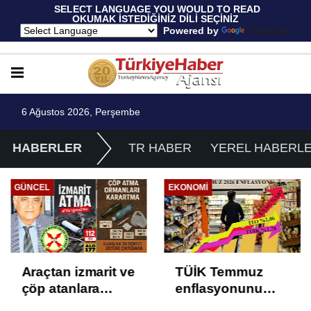
 SELECT LANGUAGE YOU WOULD TO READ 
OKUMAK İSTEDİĞİNİZ DİLİ SEÇİNİZ
  Powered by 
Translate
6 Ağustos 2026, Perşembe
HABERLER
TR HABER
YEREL HABERL
GÜNCEL
EKONOMI
Araçtan izmarit ve
TÜİK Temmuz
çöp atanlara
enflasyonunu
uyarı: Trafiğin
%31,75; ENAG