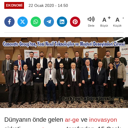
22 Ocak 2020 - 14:50
EKONOMI
A
A
Büyüt
Küçült
Dinle
Dünyanın önde gelen
ve
ar-ge
inovasyon