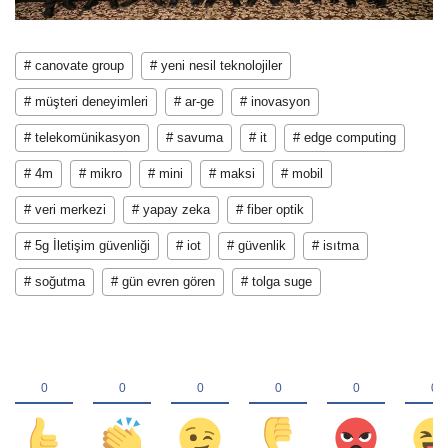
# canovate group
# yeni nesil teknolojiler
# müşteri deneyimleri
# ar-ge
# inovasyon
# telekomünikasyon
# savuma
# it
# edge computing
# 4m
# mikro
# mini
# maksi
# mobil
# veri merkezi
# yapay zeka
# fiber optik
# 5g İletişim güvenliği
# iot
# güvenlik
# isıtma
# soğutma
# gün evren gören
# tolga suge