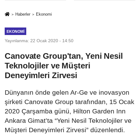
sivil gözleri
%50,49 olarak
izmariti
açıkladı
Haberler
Ekonomi
affetmeyecek
EKONOMI
Yayınlanma: 22 Ocak 2020 - 14:50
Canovate Group'tan, Yeni Nesil
Teknolojiler ve Müşteri
Deneyimleri Zirvesi
Dünyanın önde gelen Ar-Ge ve inovasyon
şirketi Canovate Group tarafından, 15 Ocak
2020 Çarşamba günü, Hilton Garden Inn
Ankara Gimat’ta “Yeni Nesil Teknolojiler ve
Müşteri Deneyimleri Zirvesi” düzenlendi.