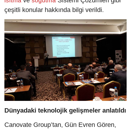
ve
Sistemi Çözümleri gibi
isıtma
soğutma
çeşitli konular hakkında bilgi verildi.
Dünyadaki teknolojik gelişmeler anlatıldı
Canovate Group’tan, Gün Evren Gören,