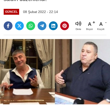
08 Şubat 2022 - 22:14
GÜNCEL
A
A
Büyüt
Küçült
Dinle