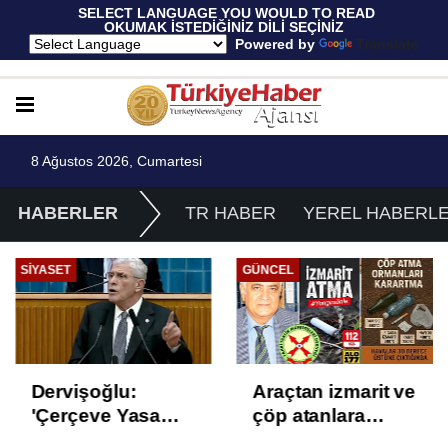
 SELECT LANGUAGE YOU WOULD TO READ 
OKUMAK İSTEDİĞİNİZ DİLİ SEÇİNİZ
  Powered by 
Translate
8 Ağustos 2026, Cumartesi
HABERLER
TR HABER
YEREL HABERL
SIYASET
GÜNCEL
Dervişoğlu:
Araçtan izmarit ve
'Çerçeve Yasa
çöp atanlara
Çözüm Değil,
uyarı: Trafiğin