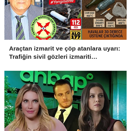
Araçtan izmarit ve çöp atanlara uyarı:
Trafiğin sivil gözleri izmariti
affetmeyecek