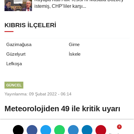
istemiş, CHP’liler karşı...
KIBRIS İLÇELERI
Gazimağusa
Girne
Güzelyurt
İskele
Lefkoşa
GÜNCEL
Yayınlanma: 09 Şubat 2022 - 06:14
Meteorolojiden 49 ile kritik uyarı
Meteoroloji Genel Müdürlüğü son hava
tahmin raporunu yayımladı. Rapora göre