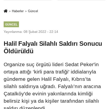
İkinci Cumhuriyet
sivil gözleri
ve İhanet
izmariti
Haberler
Güncel
Belgesidir!'
affetmeyecek
GÜNCEL
Yayınlanma: 08 Şubat 2022 - 22:14
Halil Falyalı Silahlı Saldırı Sonucu
Öldürüldü
Organize suç örgütü lideri Sedat Peker'in
ortaya attığı ‘kirli para trafiği' iddialarıyla
gündeme gelen Halil Falyalı, Kıbrıs’ta
silahlı saldırıya uğradı. Falyalı’nın aracına
Çatalköy'de evinin yakınlarında kimliği
belirsiz kişi ya da kişiler tarafından silahlı
saldırı düzenlendi.