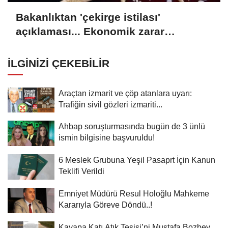
Bakanlıktan 'çekirge istilası'
açıklaması... Ekonomik zarar
oluşturan popülasyon yok
İLGINIZI ÇEKEBILIR
Araçtan izmarit ve çöp atanlara uyarı:
Trafiğin sivil gözleri izmariti...
Ahbap soruşturmasında bugün de 3 ünlü
ismin bilgisine başvuruldu!
6 Meslek Grubuna Yeşil Pasaprt İçin Kanun
Teklifi Verildi
Emniyet Müdürü Resul Holoğlu Mahkeme
Kararıyla Göreve Döndü..!
Kayapa Katı Atık Tesisi’ni Mustafa Bozbey