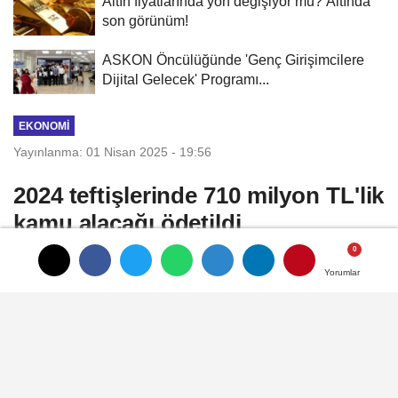
Altın fiyatlarında yön değişiyor mu? Altında
son görünüm!
ASKON Öncülüğünde 'Genç Girişimcilere
Dijital Gelecek' Programı...
EKONOMI
Yayınlanma: 01 Nisan 2025 - 19:56
2024 teftişlerinde 710 milyon TL'lik
kamu alacağı ödetildi
Çalışma ve Sosyal Güvenlik Bakanı Prof.
Yorumlar
Yorumlar
Dr. Vedat Işıkhan, iş yerlerinde teftşi ve
denetim görevlerinin hassasiyetle
sürdürüldüğünü belirterek, 2024 yılında 900
iş müfettişiyle gerçekleştirdiği faaliyetlerin