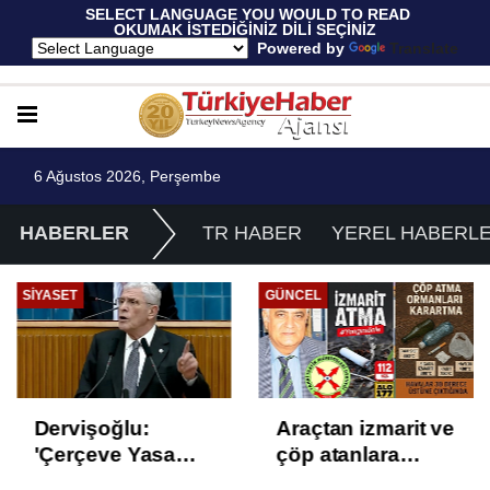
 SELECT LANGUAGE YOU WOULD TO READ 
OKUMAK İSTEDİĞİNİZ DİLİ SEÇİNİZ
  Powered by 
Translate
6 Ağustos 2026, Perşembe
HABERLER
TR HABER
YEREL HABERL
SIYASET
GÜNCEL
Dervişoğlu:
Araçtan izmarit ve
'Çerçeve Yasa
çöp atanlara
Çözüm Değil,
uyarı: Trafiğin