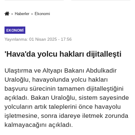
İkinci Cumhuriyet
sivil gözleri
ve İhanet
izmariti
Haberler
Ekonomi
Belgesidir!'
affetmeyecek
EKONOMI
Yayınlanma: 01 Nisan 2025 - 17:56
'Hava'da yolcu hakları dijitalleşti
Ulaştırma ve Altyapı Bakanı Abdulkadir
Uraloğlu, havayolunda yolcu hakları
başvuru sürecinin tamamen dijitalleştiğini
açıkladı. Bakan Uraloğlu, sistem sayesinde
yolcuların artık taleplerini önce havayolu
işletmesine, sonra idareye iletmek zorunda
kalmayacağını açıkladı.