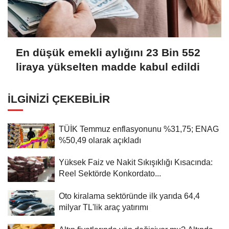
En düşük emekli aylığını 23 Bin 552
liraya yükselten madde kabul edildi
İLGINIZI ÇEKEBILIR
TÜİK Temmuz enflasyonunu %31,75; ENAG
%50,49 olarak açıkladı
Yüksek Faiz ve Nakit Sıkışıklığı Kısacında:
Reel Sektörde Konkordato...
Oto kiralama sektöründe ilk yarıda 64,4
milyar TL'lik araç yatırımı