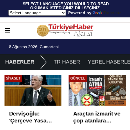
 SELECT LANGUAGE YOU WOULD TO READ 
OKUMAK İSTEDİĞİNİZ DİLİ SEÇİNİZ
  Powered by 
Translate
8 Ağustos 2026, Cumartesi
HABERLER
TR HABER
YEREL HABERL
GÜNCEL
EKONOMI
Araçtan izmarit ve
TÜİK Temmuz
çöp atanlara
enflasyonunu
uyarı: Trafiğin
%31,75; ENAG