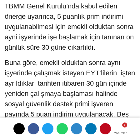
TBMM Genel Kurulu’nda kabul edilen
önerge uyarınca, 5 puanlık prim indirimi
uygulanabilmesi için emekli olduktan sonra
ayni işyerinde işe başlamak için tanınan on
günlük süre 30 güne çıkartıldı.
Buna göre, emekli olduktan sonra aynı
işyerinde çalışmak isteyen EYT’lilerin, işten
ayrıldıkları tarihten itibaren 30 gün içinde
yeniden çalışmaya başlaması halinde
sosyal güvenlik destek primi işveren
payında 5 puan indirim uygulanacak. Beş
puanlık prim indirimi, işçi işten ayrılıncaya
kadar devam edecek. Başka işyerinde
Yorumlar
Yorumlar