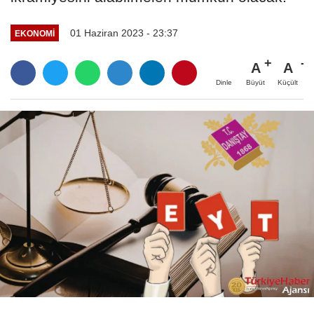
01 Haziran 2023 - 23:37
EKONOMI
A
A
Büyüt
Küçült
Dinle