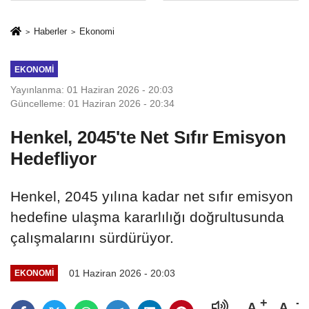
sivil gözleri
%50,49 olarak
izmariti
açıkladı
Haberler
Ekonomi
affetmeyecek
EKONOMI
Yayınlanma: 01 Haziran 2026 - 20:03
Güncelleme: 01 Haziran 2026 - 20:34
Henkel, 2045'te Net Sıfır Emisyon
Hedefliyor
Henkel, 2045 yılına kadar net sıfır emisyon
hedefine ulaşma kararlılığı doğrultusunda
çalışmalarını sürdürüyor.
01 Haziran 2026 - 20:03
EKONOMI
A
A