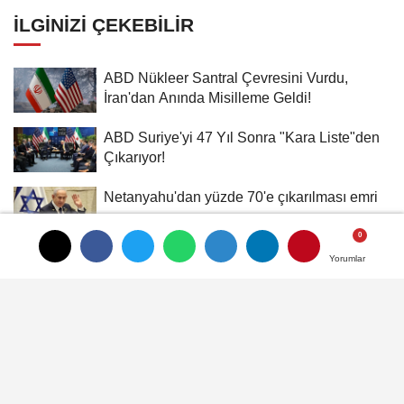
İLGINIZI ÇEKEBILIR
ABD Nükleer Santral Çevresini Vurdu,
İran'dan Anında Misilleme Geldi!
ABD Suriye'yi 47 Yıl Sonra "Kara Liste"den
Çıkarıyor!
Netanyahu'dan yüzde 70'e çıkarılması emri
Hürmüz Boğazı'ndaki tıkanıklık küresel enerji
Yorumlar
Yorumlar
ve tarım üretimini...
İran, İsrail'in nükleer tesisine yakın
kasabalara saldırdı, 100'den...