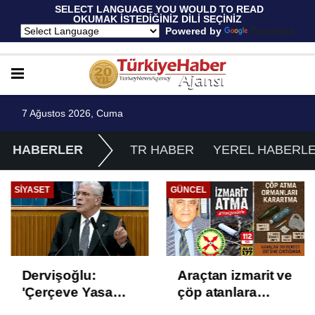
 SELECT LANGUAGE YOU WOULD TO READ 
OKUMAK İSTEDİĞİNİZ DİLİ SEÇİNİZ
  Powered by 
Translate
7 Ağustos 2026, Cuma
HABERLER
TR HABER
YEREL HABERL
SIYASET
GÜNCEL
Dervişoğlu:
Araçtan izmarit ve
'Çerçeve Yasa
çöp atanlara
Çözüm Değil,
uyarı: Trafiğin