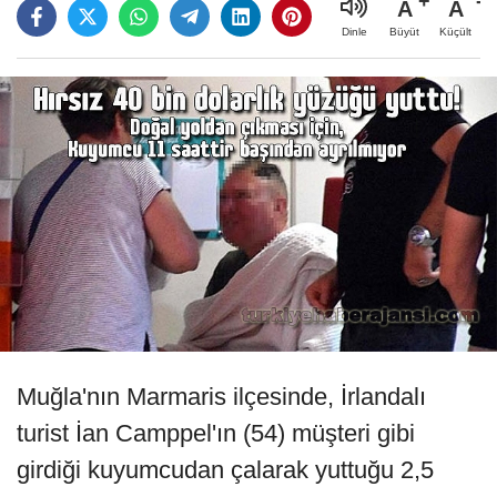
A
A
Büyüt
Küçült
Dinle
Muğla'nın Marmaris ilçesinde, İrlandalı
turist İan Camppel'ın (54) müşteri gibi
girdiği kuyumcudan çalarak yuttuğu 2,5