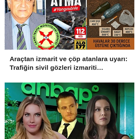
Araçtan izmarit ve çöp atanlara uyarı:
Trafiğin sivil gözleri izmariti
affetmeyecek