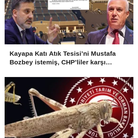
Kayapa Katı Atık Tesisi’ni Mustafa
Bozbey istemiş, CHP’liler karşı
çıkıyor!