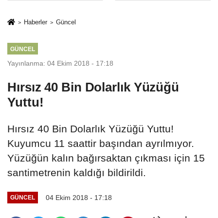
İkinci Cumhuriyet
sivil gözleri
ve İhanet
izmariti
Haberler
Güncel
Belgesidir!'
affetmeyecek
GÜNCEL
Yayınlanma: 04 Ekim 2018 - 17:18
Hırsız 40 Bin Dolarlık Yüzüğü
Yuttu!
Hırsız 40 Bin Dolarlık Yüzüğü Yuttu!
Kuyumcu 11 saattir başından ayrılmıyor.
Yüzüğün kalın bağırsaktan çıkması için 15
santimetrenin kaldığı bildirildi.
04 Ekim 2018 - 17:18
GÜNCEL