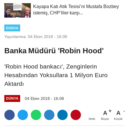
Kayapa Katı Atık Tesisi’ni Mustafa Bozbey
istemiş, CHP’liler karşı...
DÜNYA
Yayınlanma: 04 Ekim 2018 - 16:08
Banka Müdürü 'Robin Hood'
'Robin Hood bankacı', Zenginlerin
Hesabından Yoksullara 1 Milyon Euro
Aktardı
04 Ekim 2018 - 16:08
DÜNYA
A
A
Büyüt
Küçült
Dinle