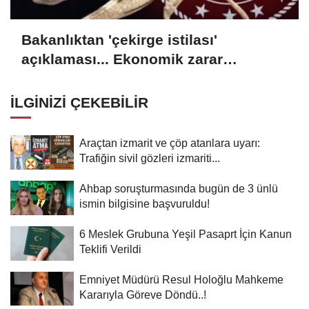
Bakanlıktan 'çekirge istilası'
açıklaması... Ekonomik zarar
oluşturan popülasyon yok
İLGINIZI ÇEKEBILIR
Araçtan izmarit ve çöp atanlara uyarı:
Trafiğin sivil gözleri izmariti...
Ahbap soruşturmasında bugün de 3 ünlü
ismin bilgisine başvuruldu!
6 Meslek Grubuna Yeşil Pasaprt İçin Kanun
Teklifi Verildi
Emniyet Müdürü Resul Holoğlu Mahkeme
Kararıyla Göreve Döndü..!