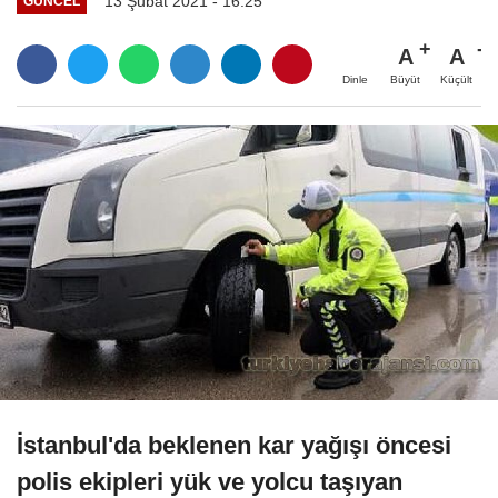
13 Şubat 2021 - 16:25
GÜNCEL
A
A
Büyüt
Küçült
Dinle
İstanbul'da beklenen kar yağışı öncesi
polis ekipleri yük ve yolcu taşıyan