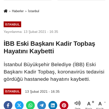
Mesleki Eğitim
İkinci Cumhuriyet
Protokolü
ve İhanet
Haberler
İstanbul
Belgesidir!'
İSTANBUL
Yayınlanma: 13 Şubat 2021 - 16:35
İBB Eski Başkanı Kadir Topbaş
Hayatını Kaybetti
İstanbul Büyükşehir Belediye (İBB) Eski
Başkanı Kadir Topbaş, koronavirüs tedavisi
gördüğü hastanede hayatını kaybetti.
13 Şubat 2021 - 16:35
İSTANBUL
A
A
Büyüt
Küçült
Dinle