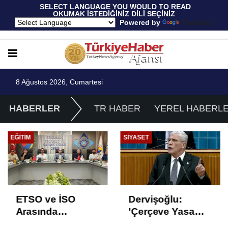
 SELECT LANGUAGE YOU WOULD TO READ 
OKUMAK İSTEDİĞİNİZ DİLİ SEÇİNİZ
  Powered by 
Translate
8 Ağustos 2026, Cumartesi
HABERLER
TR HABER
YEREL HABERL
EĞITIM
SIYASET
ETSO ve İSO
Dervişoğlu:
Arasında
'Çerçeve Yasa
İstihdam Odaklı
Çözüm Değil,