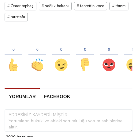
# Ömer topbaş
# sağlık bakanı
# fahrettin koca
# tbmm
# mustafa
YORUMLAR
FACEBOOK