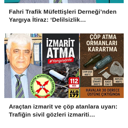
Fahri Trafik Müfettişleri Derneği’nden
Yargıya İtiraz: ‘Delilsizlik
Gerekçesiyle Ceza İptali
Hukuksuzdur’
Araçtan izmarit ve çöp atanlara uyarı:
Trafiğin sivil gözleri izmariti
affetmeyecek