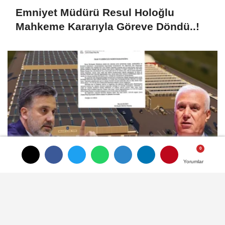
Emniyet Müdürü Resul Holoğlu
Mahkeme Kararıyla Göreve Döndü..!
Yorumlar
Yorumlar
Kayapa Katı Atık Tesisi’ni Mustafa
Bozbey istemiş, CHP’liler karşı
çıkıyor!
İLGINIZI ÇEKEBILIR