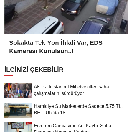
Sokakta Tek Yön İhlali Var, EDS
Kamerası Konulsun..!
İLGINIZI ÇEKEBILIR
AK Parti İstanbul Milletvekilleri saha
çalışmalarını sürdürüyor
Hamidiye Su Marketlerde Sadece 5,75 TL,
BELTUR'da 18 TL
Erzurum Camiasının Acı Kaybı: Süha
Dengizek Hayatını Kaybetti