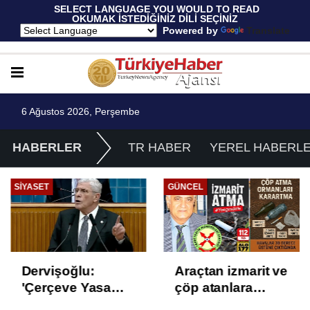
 SELECT LANGUAGE YOU WOULD TO READ 
OKUMAK İSTEDİĞİNİZ DİLİ SEÇİNİZ
  Powered by 
Translate
6 Ağustos 2026, Perşembe
HABERLER
TR HABER
YEREL HABERL
SIYASET
GÜNCEL
Dervişoğlu:
Araçtan izmarit ve
'Çerçeve Yasa
çöp atanlara
Çözüm Değil,
uyarı: Trafiğin