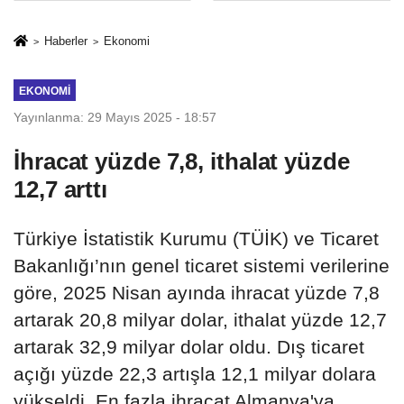
İkinci Cumhuriyet
sivil gözleri
ve İhanet
izmariti
Haberler
Ekonomi
Belgesidir!'
affetmeyecek
EKONOMI
Yayınlanma: 29 Mayıs 2025 - 18:57
İhracat yüzde 7,8, ithalat yüzde
12,7 arttı
Türkiye İstatistik Kurumu (TÜİK) ve Ticaret
Bakanlığı’nın genel ticaret sistemi verilerine
göre, 2025 Nisan ayında ihracat yüzde 7,8
artarak 20,8 milyar dolar, ithalat yüzde 12,7
artarak 32,9 milyar dolar oldu. Dış ticaret
açığı yüzde 22,3 artışla 12,1 milyar dolara
yükseldi. En fazla ihracat Almanya'ya