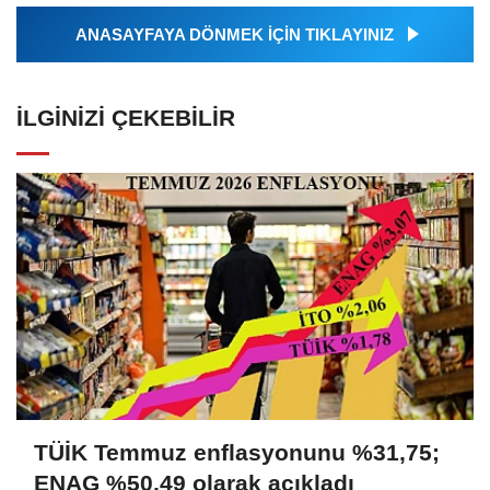
ANASAYFAYA DÖNMEK İÇİN TIKLAYINIZ
İLGINIZI ÇEKEBILIR
TÜİK Temmuz enflasyonunu %31,75;
ENAG %50,49 olarak açıkladı