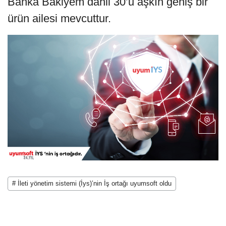
Banka Bakiyem dahil 30’u aşkın geniş bir
ürün ailesi mevcuttur.
# İleti yönetim sistemi (İys)’nin İş ortağı uyumsoft oldu