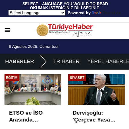
 SELECT LANGUAGE YOU WOULD TO READ 
OKUMAK İSTEDİĞİNİZ DİLİ SEÇİNİZ
  Powered by 
Translate
8 Ağustos 2026, Cumartesi
HABERLER
TR HABER
YEREL HABERL
EĞITIM
SIYASET
ETSO ve İSO
Dervişoğlu:
Arasında
'Çerçeve Yasa
İstihdam Odaklı
Çözüm Değil,