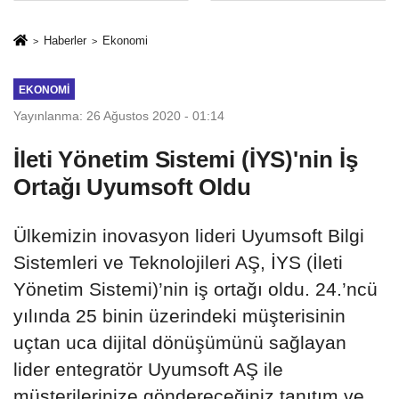
Mesleki Eğitim
İkinci Cumhuriyet
Protokolü
ve İhanet
Haberler
Ekonomi
Belgesidir!'
EKONOMI
Yayınlanma: 26 Ağustos 2020 - 01:14
İleti Yönetim Sistemi (İYS)'nin İş
Ortağı Uyumsoft Oldu
Ülkemizin inovasyon lideri Uyumsoft Bilgi
Sistemleri ve Teknolojileri AŞ, İYS (İleti
Yönetim Sistemi)’nin iş ortağı oldu. 24.’ncü
yılında 25 binin üzerindeki müşterisinin
uçtan uca dijital dönüşümünü sağlayan
lider entegratör Uyumsoft AŞ ile
müşterilerinize göndereceğiniz tanıtım ve