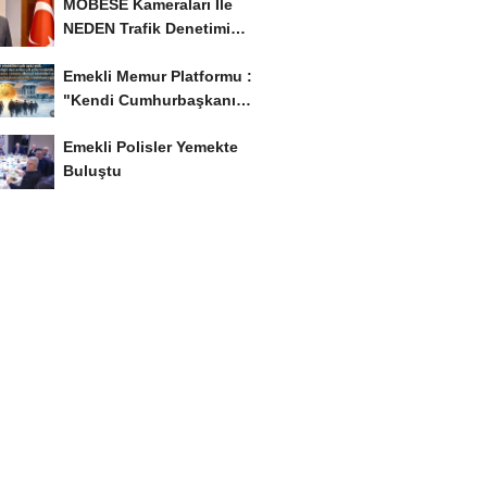
MOBESE Kameraları İle
NEDEN Trafik Denetimi
Yapılmaz ?
Emekli Memur Platformu :
"Kendi Cumhurbaşkanı
Adayımızı Belirleyeceğiz..!...
Emekli Polisler Yemekte
Buluştu