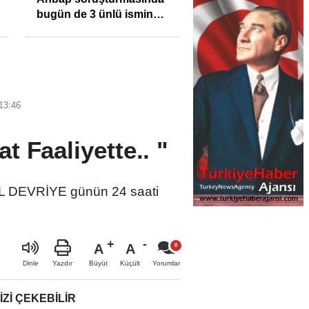
bugün de 3 ünlü ismin
bilgisine başvuruldu!
13:46
 Faaliyette.. "
AL DEVRİYE günün 24 saati
A
A
Büyüt
Küçült
Dinle
Yazdır
Yorumlar
IZI ÇEKEBILIR