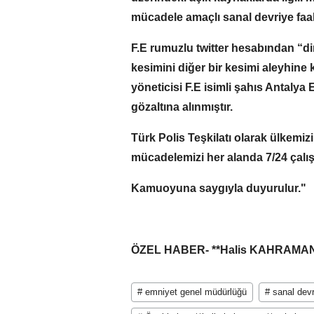
mücadele amaçlı sanal devriye faali
F.E rumuzlu twitter hesabından “dini
kesimini diğer bir kesimi aleyhine k
yöneticisi F.E isimli şahıs Antalya 
gözaltına alınmıştır.
Türk Polis Teşkilatı olarak ülkemiz
mücadelemizi her alanda 7/24 çal
Kamuoyuna saygıyla duyurulur."
ÖZEL HABER- **Halis KAHRAMAN
# emniyet genel müdürlüğü
# sanal dev