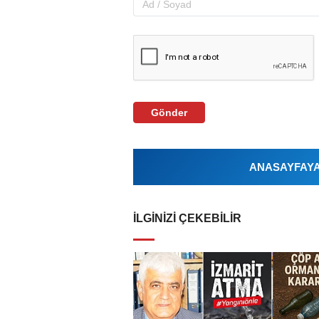
Gönder
ANASAYFAYA 
İLGINIZI ÇEKEBILIR