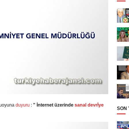
muoyuna
duyuru
:
" İnternet üzerinde
sanal devrİye
SON