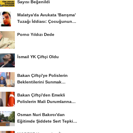
Sayısı Beğenildi
Malatya'da Avukata 'Barışma'
Tuzağı İddiası: Çocuğunun
Gözü...
Porno Yıldızı Dede
İsmail YK Çiftçi Oldu
Bakan Çiftçi'ye Polislerin
Beklentilerini Sunmak
İstiyor..!
Bakan Çiftçi'den Emekli
Polislerin Mali Durumlarına
İyileştirme İstedi...
Osman Nuri Bakırcı'dan
Eğitimde Şiddete Sert Tepki:
'Eğitim Ailede...