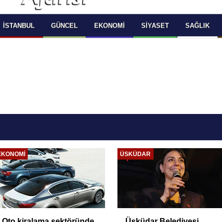
 SELECT LANGUAGE YOU WOULD TO READ 
OKUMAK İSTEDİĞİNİZ DİLİ SEÇİNİZ
  Powered by 
Translate
İSTANBUL
GÜNCEL
EKONOMI
SIYASET
SAĞLIK
EKONOMI
ÜSKÜDAR
Oto kiralama sektöründe
Üsküdar Belediyesi