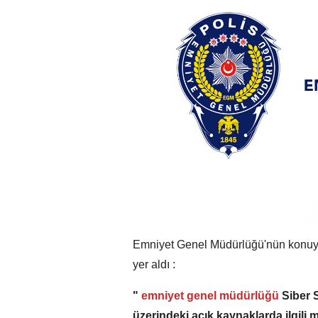
Emniyet Genel Müdürlüğü'nün konuyla
yer aldı :
"
emniyet genel müdürlüğü
Siber S
üzerindeki açık kaynaklarda ilgili