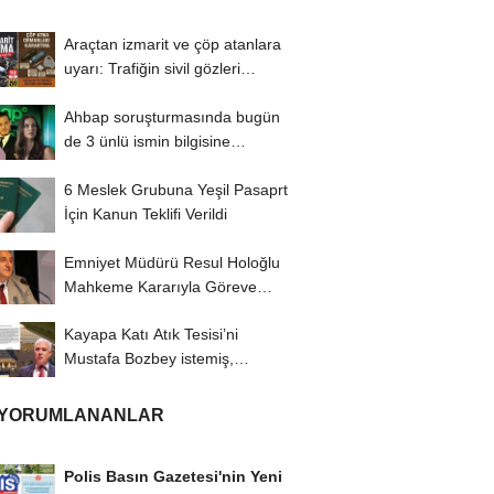
Araçtan izmarit ve çöp atanlara
uyarı: Trafiğin sivil gözleri
izmariti...
Ahbap soruşturmasında bugün
de 3 ünlü ismin bilgisine
başvuruldu!
6 Meslek Grubuna Yeşil Pasaprt
İçin Kanun Teklifi Verildi
Emniyet Müdürü Resul Holoğlu
Mahkeme Kararıyla Göreve
Döndü..!
Kayapa Katı Atık Tesisi’ni
Mustafa Bozbey istemiş,
CHP’liler karşı...
 YORUMLANANLAR
Polis Basın Gazetesi'nin Yeni