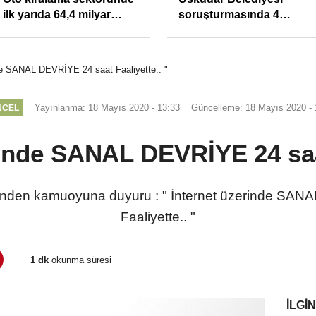
ilk yarıda 64,4 milyar
soruşturmasında 4
TL'lik araç yatırımı
tutuklama
nde SANAL DEVRİYE 24 saat Faaliyette.. "
Yayınlanma: 18 Mayıs 2020 - 13:33
Güncelleme: 18 Mayıs 2020 - 
NCEL
erinde SANAL DEVRİYE 24 saat
nden kamuoyuna duyuru : " İnternet üzerinde SAN
Faaliyette.. "
1 dk
okunma süresi
İLGIN