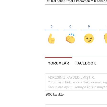
# Özel haber- **halis kahraman ** tr haber a
YORUMLAR
FACEBOOK