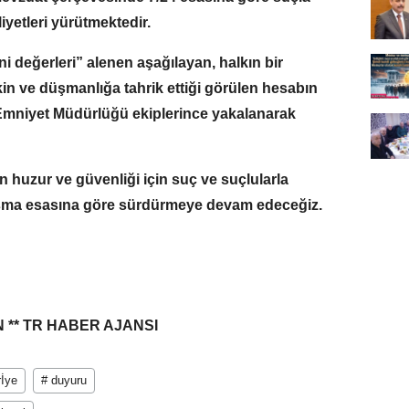
yetleri yürütmektedir.
 değerleri” alenen aşağılayan, halkın bir
in ve düşmanlığa tahrik ettiği görülen hesabın
Emniyet Müdürlüğü ekiplerince yakalanarak
in huzur ve güvenliği için suç ve suçlularla
ışma esasına göre sürdürmeye devam edeceğiz.
 ** TR HABER AJANSI
rİye
# duyuru