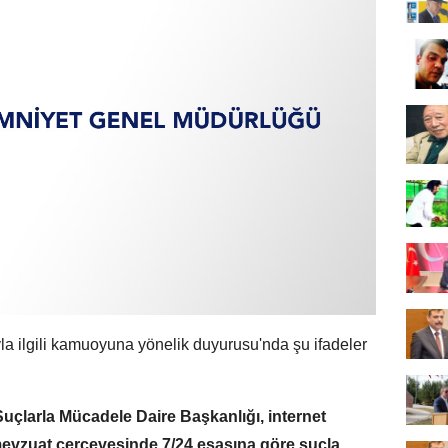
 ilgili kamuoyuna yönelik duyurusu'nda şu ifadeler
uçlarla Mücadele Daire Başkanlığı, internet
 mevzuat çerçevesinde 7/24 esasına göre suçla