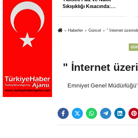
syonunu %31,75;
Sıkışıklığı Kısacında:
%50,49 olarak
Reel Sektörde
dı
Konkordato Fırtınası
Haberler
Güncel
" İnternet üzeri
GÜ
" İnternet üz
Emniyet Genel Müdürlüğü'