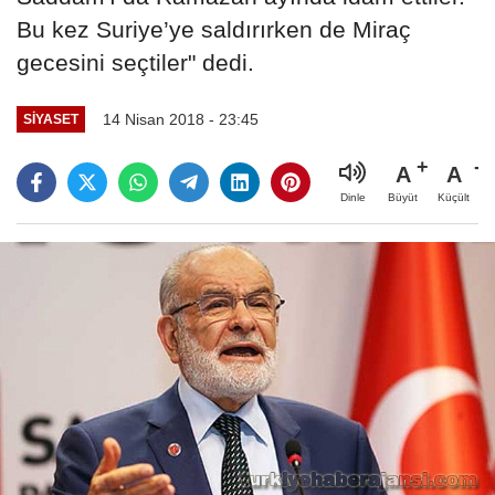
Bu kez Suriye’ye saldırırken de Miraç
gecesini seçtiler" dedi.
14 Nisan 2018 - 23:45
SIYASET
A
A
Büyüt
Küçült
Dinle