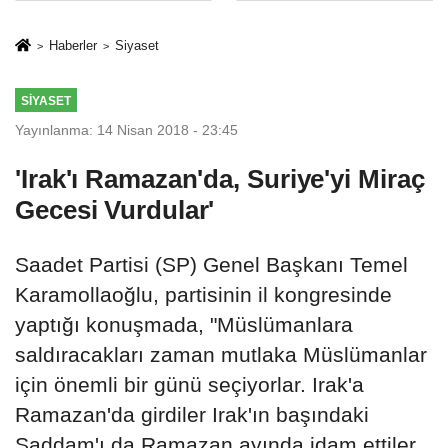
İkinci Cumhuriyet
sivil gözleri
ve İhanet
izmariti
Haberler
Siyaset
Belgesidir!'
affetmeyecek
SIYASET
Yayınlanma: 14 Nisan 2018 - 23:45
'Irak'ı Ramazan'da, Suriye'yi Miraç
Gecesi Vurdular'
Saadet Partisi (SP) Genel Başkanı Temel
Karamollaoğlu, partisinin il kongresinde
yaptığı konuşmada, "Müslümanlara
saldıracakları zaman mutlaka Müslümanlar
için önemli bir günü seçiyorlar. Irak'a
Ramazan'da girdiler Irak'ın başındaki
Saddam'ı da Ramazan ayında idam ettiler.