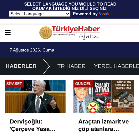
 SELECT LANGUAGE YOU WOULD TO READ 
OKUMAK İSTEDİĞİNİZ DİLİ SEÇİNİZ
  Powered by 
Translate
7 Ağustos 2026, Cuma
HABERLER
TR HABER
YEREL HABERL
SIYASET
GÜNCEL
Dervişoğlu:
Araçtan izmarit ve
'Çerçeve Yasa
çöp atanlara
Çözüm Değil,
uyarı: Trafiğin