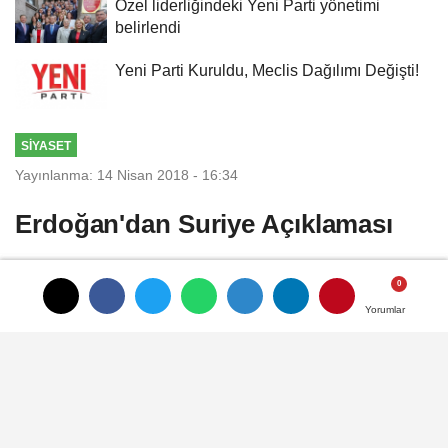
Özel liderliğindeki Yeni Parti yönetimi
belirlendi
Yeni Parti Kuruldu, Meclis Dağılımı Değişti!
SIYASET
Yayınlanma: 14 Nisan 2018 - 16:34
Erdoğan'dan Suriye Açıklaması
Cumhurbaşkanı Erdoğan, AK Parti Fatih
ilçe kongresinde konuştu. Suriye'ye yapılan
Yorumlar
Yorumlar
operasyonu ilk kez değerlendiren Erdoğan,
destek açıklaması yaptı. Erdoğan "O
kimyasal silahlarla o yavruların düştüğü
durumu herhalde tasvip etmemiz mümkün