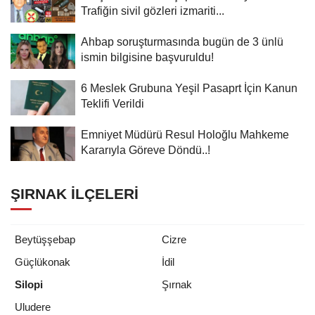
Trafiğin sivil gözleri izmariti...
Ahbap soruşturmasında bugün de 3 ünlü
ismin bilgisine başvuruldu!
6 Meslek Grubuna Yeşil Pasaprt İçin Kanun
Teklifi Verildi
Emniyet Müdürü Resul Holoğlu Mahkeme
Kararıyla Göreve Döndü..!
ŞIRNAK İLÇELERI
Beytüşşebap
Cizre
Güçlükonak
İdil
Silopi
Şırnak
Uludere