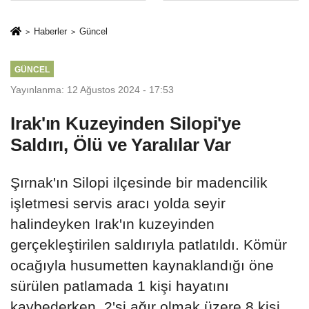
Mesleki Eğitim
İkinci Cumhuriyet
Protokolü
ve İhanet
Haberler
Güncel
Belgesidir!'
GÜNCEL
Yayınlanma: 12 Ağustos 2024 - 17:53
Irak'ın Kuzeyinden Silopi'ye
Saldırı, Ölü ve Yaralılar Var
Şırnak'ın Silopi ilçesinde bir madencilik
işletmesi servis aracı yolda seyir
halindeyken Irak'ın kuzeyinden
gerçekleştirilen saldırıyla patlatıldı. Kömür
ocağıyla husumetten kaynaklandığı öne
sürülen patlamada 1 kişi hayatını
kaybederken, 2'si ağır olmak üzere 8 kişi