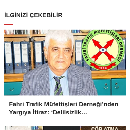
İLGINIZI ÇEKEBILIR
Fahri Trafik Müfettişleri Derneği’nden
Yargıya İtiraz: ‘Delilsizlik
Gerekçesiyle Ceza İptali
Hukuksuzdur’