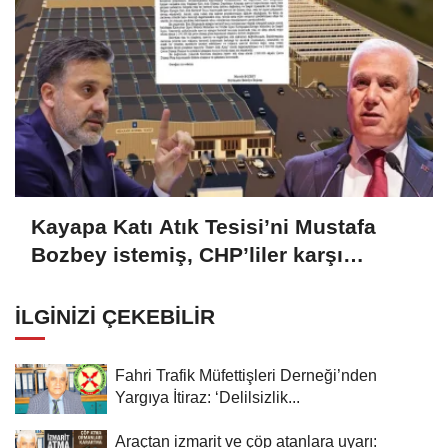
Kayapa Katı Atık Tesisi’ni Mustafa
Bozbey istemiş, CHP’liler karşı
çıkıyor!
İLGINIZI ÇEKEBILIR
Fahri Trafik Müfettişleri Derneği’nden
Yargıya İtiraz: ‘Delilsizlik...
Araçtan izmarit ve çöp atanlara uyarı: