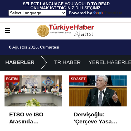
 SELECT LANGUAGE YOU WOULD TO READ 
OKUMAK İSTEDİĞİNİZ DİLİ SEÇİNİZ
  Powered by 
Translate
8 Ağustos 2026, Cumartesi
HABERLER
TR HABER
YEREL HABERL
EĞITIM
SIYASET
ETSO ve İSO
Dervişoğlu:
Arasında
'Çerçeve Yasa
İstihdam Odaklı
Çözüm Değil,