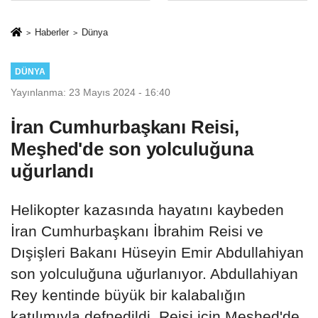
sivil gözleri
%50,49 olarak
izmariti
açıkladı
Haberler
Dünya
affetmeyecek
DÜNYA
Yayınlanma: 23 Mayıs 2024 - 16:40
İran Cumhurbaşkanı Reisi,
Meşhed'de son yolculuğuna
uğurlandı
Helikopter kazasında hayatını kaybeden
İran Cumhurbaşkanı İbrahim Reisi ve
Dışişleri Bakanı Hüseyin Emir Abdullahiyan
son yolculuğuna uğurlanıyor. Abdullahiyan
Rey kentinde büyük bir kalabalığın
katılımıyla defnedildi. Reisi için Meşhed'de