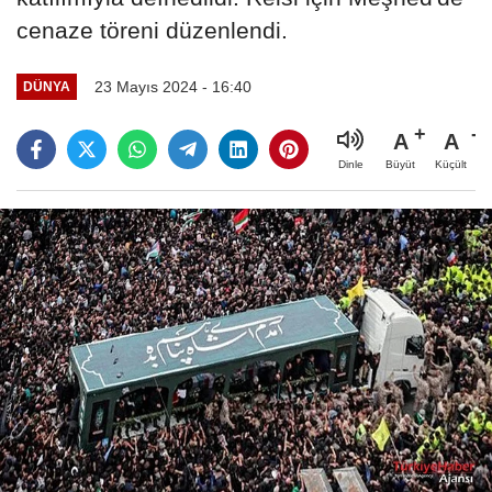
cenaze töreni düzenlendi.
23 Mayıs 2024 - 16:40
DÜNYA
A
A
Büyüt
Küçült
Dinle