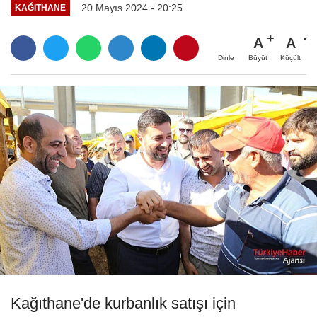
20 Mayıs 2024 - 20:25
KAĞITHANE
A
A
Büyüt
Küçült
Dinle
Kağıthane'de kurbanlık satışı için