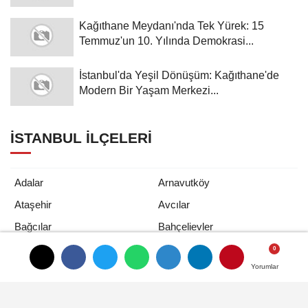
Kağıthane Meydanı'nda Tek Yürek: 15
Temmuz'un 10. Yılında Demokrasi...
İstanbul'da Yeşil Dönüşüm: Kağıthane'de
Modern Bir Yaşam Merkezi...
İSTANBUL İLÇELERI
Adalar
Arnavutköy
Ataşehir
Avcılar
Bağcılar
Bahçelievler
Bakırköy
Başakşehir
Bayrampaşa
Beşiktaş
Yorumlar
Yorumlar
Yorumlar
Beykoz
Beylikdüzü
Beyoğlu
Büyükçekmece