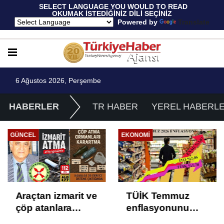
 SELECT LANGUAGE YOU WOULD TO READ 
OKUMAK İSTEDİĞİNİZ DİLİ SEÇİNİZ
  Powered by 
Translate
6 Ağustos 2026, Perşembe
HABERLER
TR HABER
YEREL HABERL
GÜNCEL
EKONOMI
Araçtan izmarit ve
TÜİK Temmuz
çöp atanlara
enflasyonunu
uyarı: Trafiğin
%31,75; ENAG