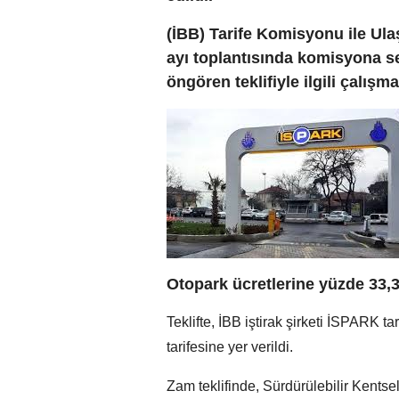
(İBB) Tarife Komisyonu ile Ul
ayı toplantısında komisyona s
öngören teklifiyle ilgili çalışm
Otopark ücretlerine yüzde 33,3
Teklifte, İBB iştirak şirketi İSPARK ta
tarifesine yer verildi.
Zam teklifinde, Sürdürülebilir Kents