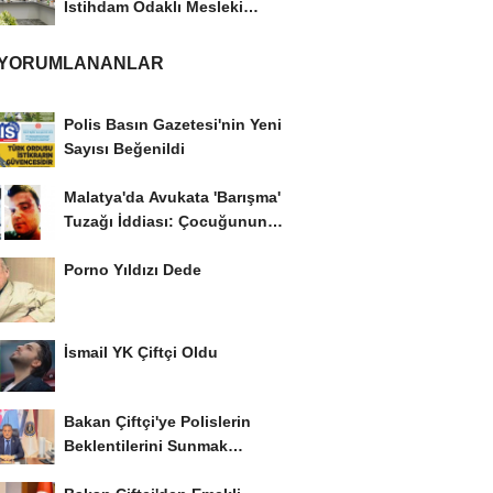
İstihdam Odaklı Mesleki
Eğitim Protokolü
 YORUMLANANLAR
Polis Basın Gazetesi'nin Yeni
Sayısı Beğenildi
Malatya'da Avukata 'Barışma'
Tuzağı İddiası: Çocuğunun
Gözü...
Porno Yıldızı Dede
İsmail YK Çiftçi Oldu
Bakan Çiftçi'ye Polislerin
Beklentilerini Sunmak
İstiyor..!