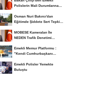
Bakan Çiftçi'den Emekli
Polislerin Mali Durumlarına
İyileştirme İstedi...
Osman Nuri Bakırcı'dan
Eğitimde Şiddete Sert Tepki:
'Eğitim Ailede...
MOBESE Kameraları İle
NEDEN Trafik Denetimi
Yapılmaz ?
Emekli Memur Platformu :
"Kendi Cumhurbaşkanı
Adayımızı Belirleyeceğiz..!...
Emekli Polisler Yemekte
Buluştu