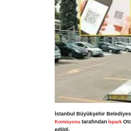
İstanbul Büyükşehir Belediyes
tarafından
Oto
Komisyonu
İspark
edildi.