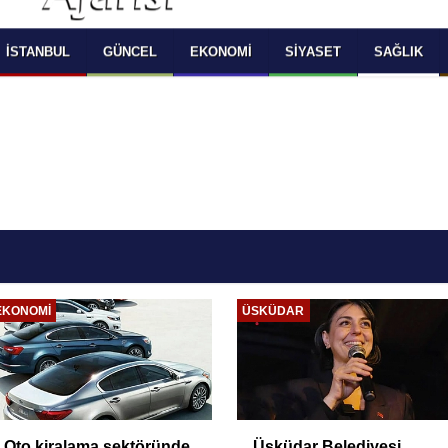
 SELECT LANGUAGE YOU WOULD TO READ 
OKUMAK İSTEDİĞİNİZ DİLİ SEÇİNİZ
  Powered by 
Translate
İSTANBUL
GÜNCEL
EKONOMI
SIYASET
SAĞLIK
EKONOMI
ÜSKÜDAR
Oto kiralama sektöründe
Üsküdar Belediyesi