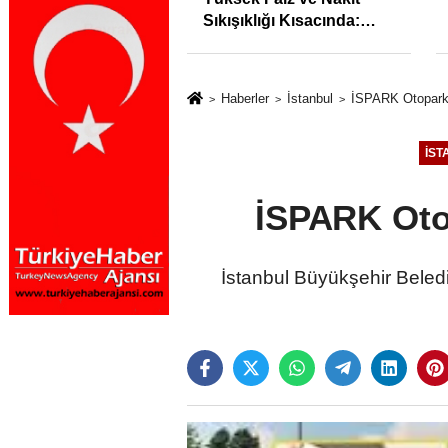
syonunu %31,75;
Sıkışıklığı Kısacında:
%50,49 olarak
Reel Sektörde
dı
Konkordato Fırtınası
Haberler
İstanbul
İSPARK Otopark 
İST
İSPARK Otop
İstanbul Büyükşehir Beled