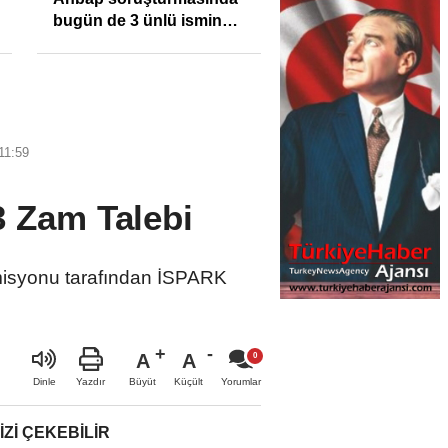
bugün de 3 ünlü ismin
bilgisine başvuruldu!
11:59
3 Zam Talebi
omisyonu tarafından İSPARK
A
A
Büyüt
Küçült
Dinle
Yazdır
Yorumlar
IZI ÇEKEBILIR