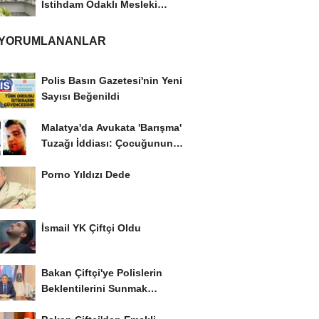
İstihdam Odaklı Mesleki
Eğitim Protokolü
 YORUMLANANLAR
Polis Basın Gazetesi'nin Yeni
Sayısı Beğenildi
Malatya'da Avukata 'Barışma'
Tuzağı İddiası: Çocuğunun
Gözü...
Porno Yıldızı Dede
İsmail YK Çiftçi Oldu
Bakan Çiftçi'ye Polislerin
Beklentilerini Sunmak
İstiyor..!