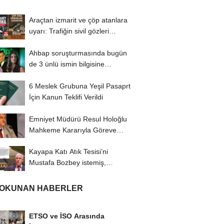
Araçtan izmarit ve çöp atanlara
uyarı: Trafiğin sivil gözleri
izmariti...
Ahbap soruşturmasında bugün
de 3 ünlü ismin bilgisine
başvuruldu!
6 Meslek Grubuna Yeşil Pasaprt
İçin Kanun Teklifi Verildi
Emniyet Müdürü Resul Holoğlu
Mahkeme Kararıyla Göreve
Döndü..!
Kayapa Katı Atık Tesisi’ni
Mustafa Bozbey istemiş,
CHP’liler karşı...
 OKUNAN HABERLER
ETSO ve İSO Arasında