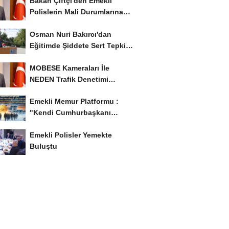
Bakan Çiftçi'den Emekli
Polislerin Mali Durumlarına
İyileştirme İstedi...
Osman Nuri Bakırcı'dan
Eğitimde Şiddete Sert Tepki:
'Eğitim Ailede...
MOBESE Kameraları İle
NEDEN Trafik Denetimi
Yapılmaz ?
Emekli Memur Platformu :
"Kendi Cumhurbaşkanı
Adayımızı Belirleyeceğiz..!...
Emekli Polisler Yemekte
Buluştu