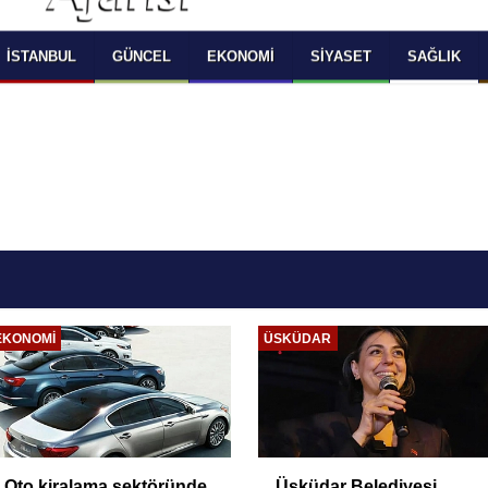
 SELECT LANGUAGE YOU WOULD TO READ 
OKUMAK İSTEDİĞİNİZ DİLİ SEÇİNİZ
  Powered by 
Translate
İSTANBUL
GÜNCEL
EKONOMI
SIYASET
SAĞLIK
EKONOMI
ÜSKÜDAR
Oto kiralama sektöründe
Üsküdar Belediyesi