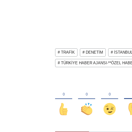
# TRAFİK
# DENETİM
# İSTANBU
# TÜRKİYE HABER AJANSI-**ÖZEL HAB