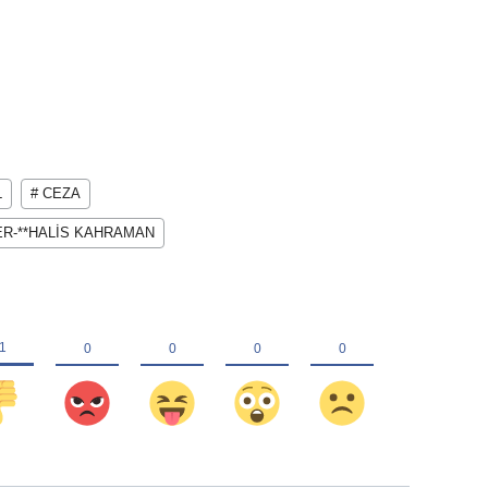
L
# CEZA
ER-**HALİS KAHRAMAN