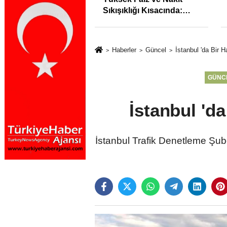
syonunu %31,75;
Sıkışıklığı Kısacında:
%50,49 olarak
Reel Sektörde
dı
Konkordato Fırtınası
Haberler
Güncel
İstanbul 'da Bir
GÜNC
İstanbul 'd
İstanbul Trafik Denetleme Şube