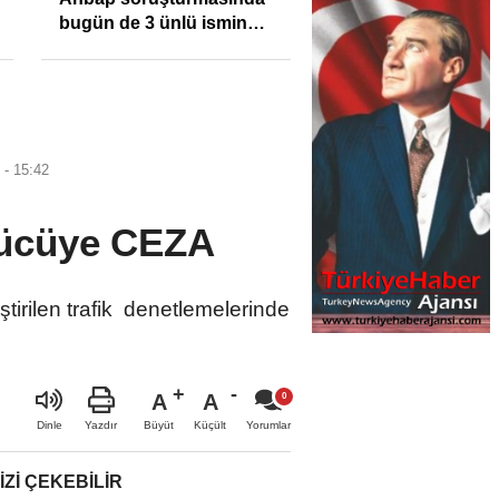
bugün de 3 ünlü ismin
bilgisine başvuruldu!
- 15:42
ürücüye CEZA
tirilen trafik denetlemelerinde
A
A
Büyüt
Küçült
Dinle
Yazdır
Yorumlar
IZI ÇEKEBILIR