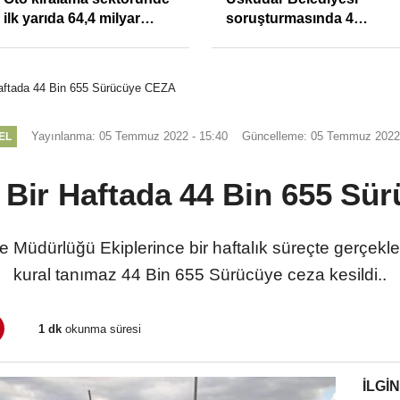
ilk yarıda 64,4 milyar
soruşturmasında 4
TL'lik araç yatırımı
tutuklama
 Haftada 44 Bin 655 Sürücüye CEZA
Yayınlanma: 05 Temmuz 2022 - 15:40
Güncelleme: 05 Temmuz 2022 
EL
a Bir Haftada 44 Bin 655 S
 Müdürlüğü Ekiplerince bir haftalık süreçte gerçekleş
kural tanımaz 44 Bin 655 Sürücüye ceza kesildi..
1 dk
okunma süresi
İLGIN