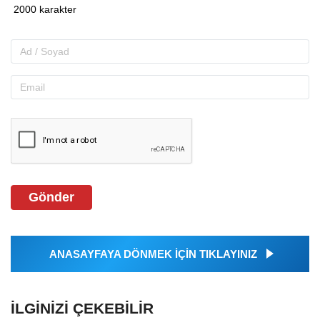
Gönder
ANASAYFAYA DÖNMEK İÇİN TIKLAYINIZ
İLGINIZI ÇEKEBILIR