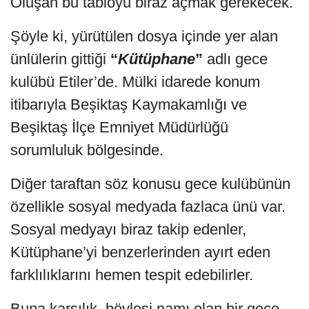
Oluşan bu tabloyu biraz açmak gerekecek.
Şöyle ki, yürütülen dosya içinde yer alan
ünlülerin gittiği
“
Kütüphane
”
adlı gece
kulübü Etiler’de. Mülki idarede konum
itibarıyla Beşiktaş Kaymakamlığı ve
Beşiktaş İlçe Emniyet Müdürlüğü
sorumluluk bölgesinde.
Diğer taraftan söz konusu gece kulübünün
özellikle sosyal medyada fazlaca ünü var.
Sosyal medyayı biraz takip edenler,
Kütüphane’yi benzerlerinden ayırt eden
farklılıklarını hemen tespit edebilirler.
Buna karşılık, böylesi namı olan bir gece