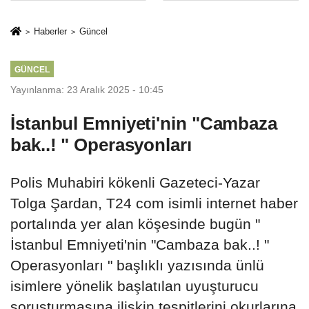
İkinci Cumhuriyet
sivil gözleri
ve İhanet
izmariti
Haberler
Güncel
Belgesidir!'
affetmeyecek
GÜNCEL
Yayınlanma: 23 Aralık 2025 - 10:45
İstanbul Emniyeti'nin "Cambaza
bak..! " Operasyonları
Polis Muhabiri kökenli Gazeteci-Yazar
Tolga Şardan, T24 com isimli internet haber
portalında yer alan köşesinde bugün "
İstanbul Emniyeti'nin "Cambaza bak..! "
Operasyonları " başlıklı yazısında ünlü
isimlere yönelik başlatılan uyuşturucu
soruşturmasına ilişkin tespitlerini okurlarına