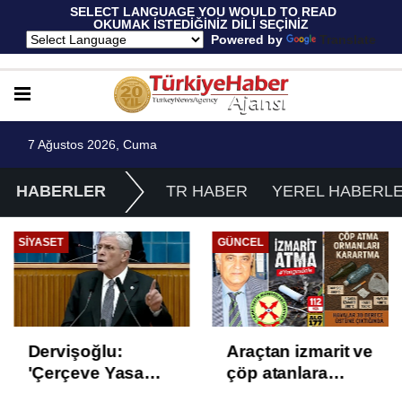
 SELECT LANGUAGE YOU WOULD TO READ 
OKUMAK İSTEDİĞİNİZ DİLİ SEÇİNİZ
  Powered by 
Translate
7 Ağustos 2026, Cuma
HABERLER
TR HABER
YEREL HABERL
SIYASET
GÜNCEL
Dervişoğlu:
Araçtan izmarit ve
'Çerçeve Yasa
çöp atanlara
Çözüm Değil,
uyarı: Trafiğin