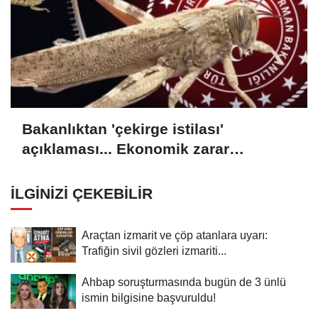
Bakanlıktan 'çekirge istilası'
açıklaması... Ekonomik zarar
oluşturan popülasyon yok
İLGINIZI ÇEKEBILIR
Araçtan izmarit ve çöp atanlara uyarı:
Trafiğin sivil gözleri izmariti...
Ahbap soruşturmasında bugün de 3 ünlü
ismin bilgisine başvuruldu!