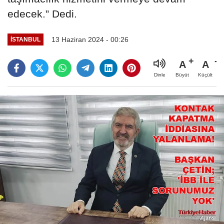
edecek.” Dedi.
13 Haziran 2024 - 00:26
İSTANBUL
A
A
Büyüt
Küçült
Dinle