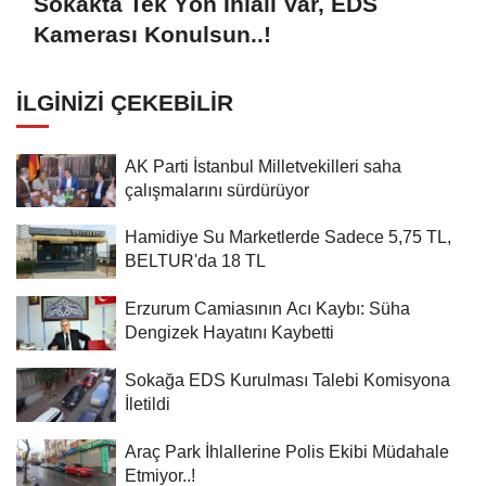
Sokakta Tek Yön İhlali Var, EDS
Kamerası Konulsun..!
İLGINIZI ÇEKEBILIR
AK Parti İstanbul Milletvekilleri saha
çalışmalarını sürdürüyor
Hamidiye Su Marketlerde Sadece 5,75 TL,
BELTUR'da 18 TL
Erzurum Camiasının Acı Kaybı: Süha
Dengizek Hayatını Kaybetti
Sokağa EDS Kurulması Talebi Komisyona
İletildi
Araç Park İhlallerine Polis Ekibi Müdahale
Etmiyor..!