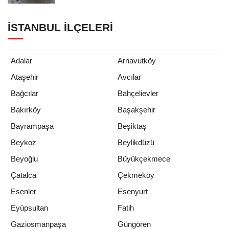
İSTANBUL İLÇELERI
Adalar
Arnavutköy
Ataşehir
Avcılar
Bağcılar
Bahçelievler
Bakırköy
Başakşehir
Bayrampaşa
Beşiktaş
Beykoz
Beylikdüzü
Beyoğlu
Büyükçekmece
Çatalca
Çekmeköy
Esenler
Esenyurt
Eyüpsultan
Fatih
Gaziosmanpaşa
Güngören