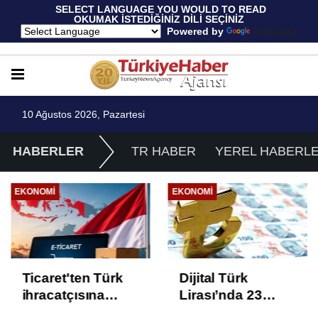
 SELECT LANGUAGE YOU WOULD TO READ 
OKUMAK İSTEDİĞİNİZ DİLİ SEÇİNİZ
  Powered by 
Translate
10 Ağustos 2026, Pazartesi
HABERLER
TR HABER
YEREL HABERL
EKONOMI
EKONOMI
Ticaret'ten Türk
Dijital Türk
ihracatçısına
Lirası’nda 23
Endonezya pazarı
proje üçüncü faza