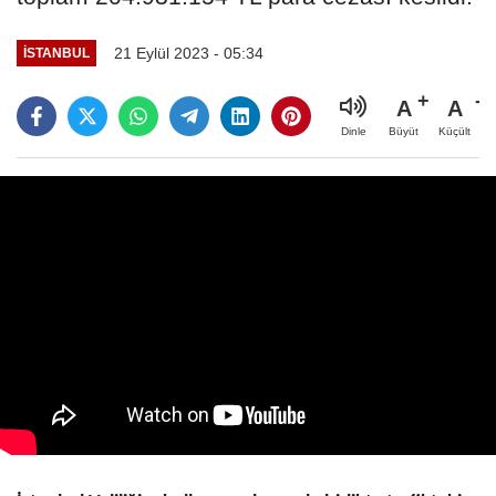
21 Eylül 2023 - 05:34
İSTANBUL
A
A
Büyüt
Küçült
Dinle