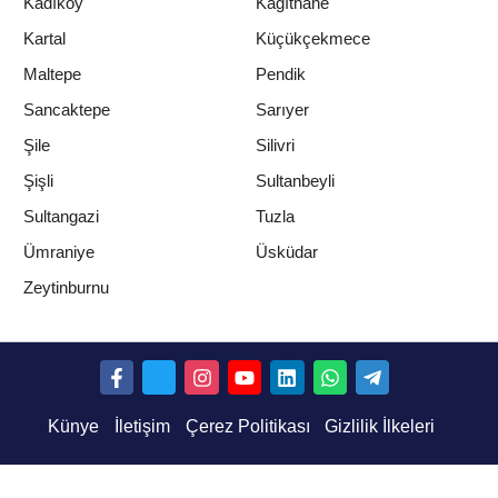
Kadıköy
Kağıthane
Kartal
Küçükçekmece
Maltepe
Pendik
Sancaktepe
Sarıyer
Şile
Silivri
Şişli
Sultanbeyli
Sultangazi
Tuzla
Ümraniye
Üsküdar
Zeytinburnu
GÜNCEL
Yayınlanma: 20 Eylül 2023 - 15:42
Afyonkarahisar trafiğine yeni
tedbirler geliyor..!