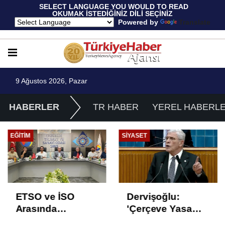
 SELECT LANGUAGE YOU WOULD TO READ 
OKUMAK İSTEDİĞİNİZ DİLİ SEÇİNİZ
  Powered by 
Translate
9 Ağustos 2026, Pazar
HABERLER
TR HABER
YEREL HABERL
EĞITIM
SIYASET
ETSO ve İSO
Dervişoğlu:
Arasında
'Çerçeve Yasa
İstihdam Odaklı
Çözüm Değil,