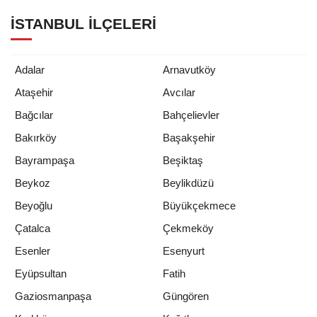
İSTANBUL İLÇELERI
Adalar
Arnavutköy
Ataşehir
Avcılar
Bağcılar
Bahçelievler
Bakırköy
Başakşehir
Bayrampaşa
Beşiktaş
Beykoz
Beylikdüzü
Beyoğlu
Büyükçekmece
Çatalca
Çekmeköy
Esenler
Esenyurt
Eyüpsultan
Fatih
Gaziosmanpaşa
Güngören