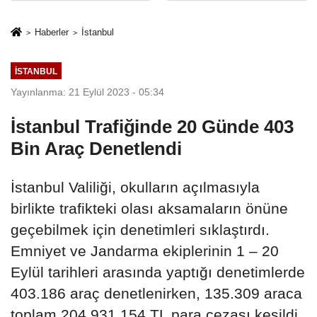
Mesleki Eğitim
İkinci Cumhuriyet
Protokolü
ve İhanet
Haberler
İstanbul
Belgesidir!'
İSTANBUL
Yayınlanma: 21 Eylül 2023 - 05:34
İstanbul Trafiğinde 20 Günde 403
Bin Araç Denetlendi
İstanbul Valiliği, okulların açılmasıyla
birlikte trafikteki olası aksamaların önüne
geçebilmek için denetimleri sıklaştırdı.
Emniyet ve Jandarma ekiplerinin 1 – 20
Eylül tarihleri arasında yaptığı denetimlerde
403.186 araç denetlenirken, 135.309 araca
toplam 204.931.154 TL para cezası kesildi.