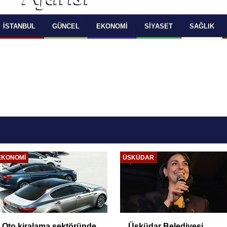
 SELECT LANGUAGE YOU WOULD TO READ 
OKUMAK İSTEDİĞİNİZ DİLİ SEÇİNİZ
  Powered by 
Translate
İSTANBUL
GÜNCEL
EKONOMI
SIYASET
SAĞLIK
EKONOMI
ÜSKÜDAR
Oto kiralama sektöründe
Üsküdar Belediyesi