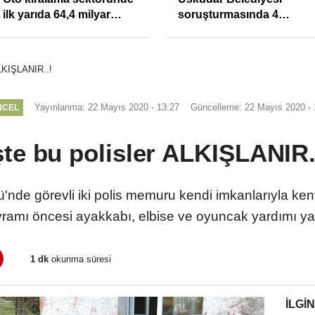
ilk yarıda 64,4 milyar
soruşturmasında 4
TL'lik araç yatırımı
tutuklama
ALKIŞLANIR..!
Yayınlanma: 22 Mayıs 2020 - 13:27
Güncelleme: 22 Mayıs 2020 - 
NCEL
şte bu polisler ALKIŞLANIR.
'nde görevli iki polis memuru kendi imkanlarıyla ke
amı öncesi ayakkabı, elbise ve oyuncak yardımı yapa
1 dk
okunma süresi
İLGIN