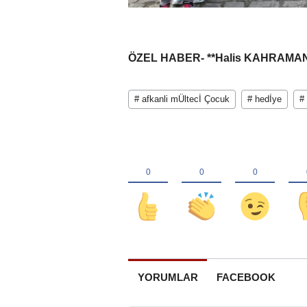
ÖZEL HABER- **Halis KAHRAMAN
# afkanli mÜltecİ Çocuk
# hedİye
#
YORUMLAR
FACEBOOK