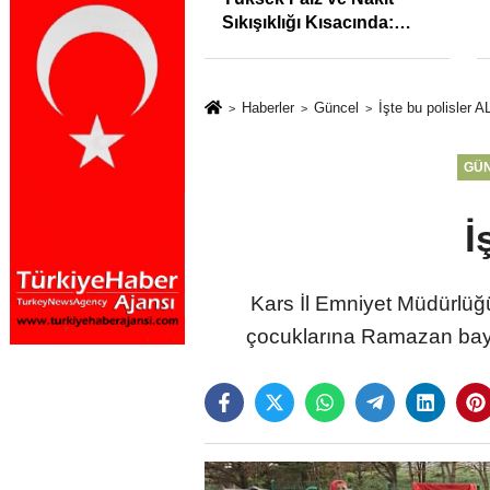
syonunu %31,75;
Sıkışıklığı Kısacında:
%50,49 olarak
Reel Sektörde
dı
Konkordato Fırtınası
Haberler
Güncel
İşte bu polisler 
GÜ
İ
Kars İl Emniyet Müdürlüğü
çocuklarına Ramazan bayr