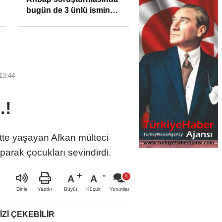
bugün de 3 ünlü ismin
bilgisine başvuruldu!
13:44
.!
ntte yaşayan Afkan mülteci
rak çocukları sevindirdi.
A
A
Büyüt
Küçült
Dinle
Yazdır
Yorumlar
IZI ÇEKEBILIR