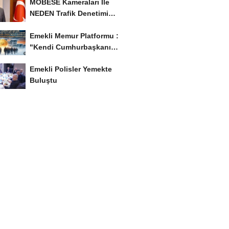
MOBESE Kameraları İle
NEDEN Trafik Denetimi
Yapılmaz ?
Emekli Memur Platformu :
"Kendi Cumhurbaşkanı
Adayımızı Belirleyeceğiz..!...
Emekli Polisler Yemekte
Buluştu