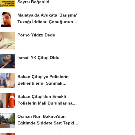
Sayısı Beğenildi
Malatya'da Avukata 'Barışma'
Tuzağı İddiası: Çocuğunun
Gözü...
Porno Yıldızı Dede
İsmail YK Çiftçi Oldu
Bakan Çiftçi'ye Polislerin
Beklentilerini Sunmak
İstiyor..!
Bakan Çiftçi'den Emekli
Polislerin Mali Durumlarına
İyileştirme İstedi...
Osman Nuri Bakırcı'dan
Eğitimde Şiddete Sert Tepki:
'Eğitim Ailede...