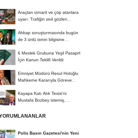
Araçtan izmarit ve çöp atanlara
uyarı: Trafiğin sivil gözleri
izmariti...
Ahbap soruşturmasında bugün
de 3 ünlü ismin bilgisine
başvuruldu!
6 Meslek Grubuna Yeşil Pasaprt
İçin Kanun Teklifi Verildi
Emniyet Müdürü Resul Holoğlu
Mahkeme Kararıyla Göreve
Döndü..!
Kayapa Katı Atık Tesisi’ni
Mustafa Bozbey istemiş,
CHP’liler karşı...
 YORUMLANANLAR
Polis Basın Gazetesi'nin Yeni