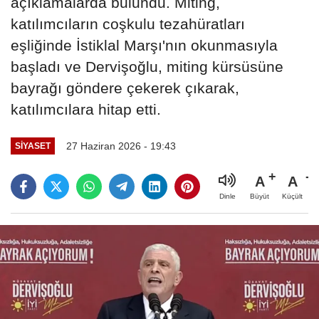
açıklamalarda bulundu. Miting,
katılımcıların coşkulu tezahüratları
eşliğinde İstiklal Marşı'nın okunmasıyla
başladı ve Dervişoğlu, miting kürsüsüne
bayrağı göndere çekerek çıkarak,
katılımcılara hitap etti.
27 Haziran 2026 - 19:43
SIYASET
A
A
Büyüt
Küçült
Dinle