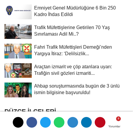
Emniyet Genel Müdürlüğüne 6 Bin 250
Kadro İhdas Edildi
Trafik Müfettişlerine Getirilen 70 Yaş
Sınırlaması Adil Mi..?
Fahri Trafik Müfettişleri Derneği’nden
Yargıya İtiraz: ‘Delilsizlik...
Araçtan izmarit ve çöp atanlara uyarı:
Trafiğin sivil gözleri izmariti...
Ahbap soruşturmasında bugün de 3 ünlü
ismin bilgisine başvuruldu!
DÜZCE İLÇELERI
Yorumlar
Yorumlar
Akçakoca
Çilimli