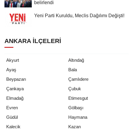
belirlendi
Yeni Parti Kuruldu, Meclis Dağılımı Değişti!
ANKARA İLÇELERI
Akyurt
Altındağ
Ayaş
Bala
Beypazarı
Çamlıdere
Çankaya
Çubuk
Elmadağ
Etimesgut
Evren
Gölbaşı
Güdül
Haymana
Kalecik
Kazan