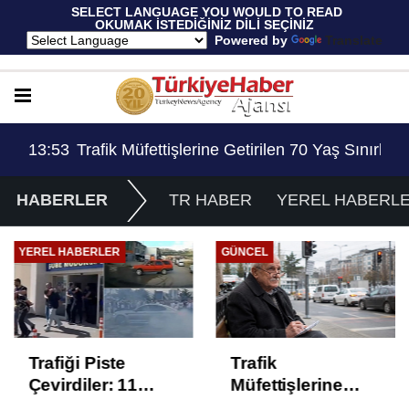
 SELECT LANGUAGE YOU WOULD TO READ 
OKUMAK İSTEDİĞİNİZ DİLİ SEÇİNİZ
  Powered by 
Translate
Ev Hapsi, 2 Milyon Lira Ceza..!
13:53
Trafik Müfettişlerine Getirilen 70 Yaş Sınırlama
14:
HABERLER
TR HABER
YEREL HABERL
YEREL HABERLER
GÜNCEL
Trafiği Piste
Trafik
Çevirdiler: 11
Müfettişlerine
Sürücüye Ev
Getirilen 70 Yaş