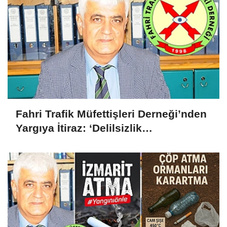
Fahri Trafik Müfettişleri Derneği’nden
Yargıya İtiraz: ‘Delilsizlik
Gerekçesiyle Ceza İptali
Hukuksuzdur’