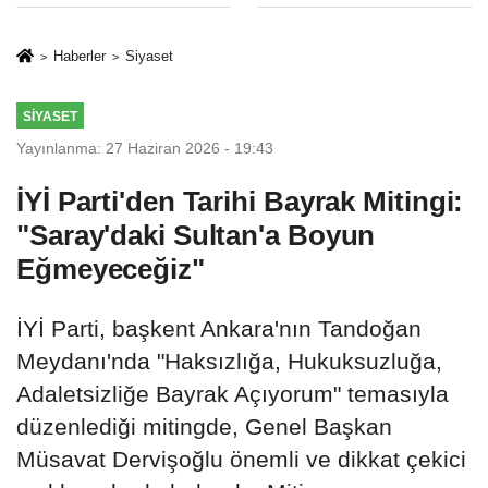
Hapsi, 2 Milyon
Sınırlaması Adil
Lira Ceza..!
Mi..?
Haberler
Siyaset
SIYASET
Yayınlanma: 27 Haziran 2026 - 19:43
İYİ Parti'den Tarihi Bayrak Mitingi:
"Saray'daki Sultan'a Boyun
Eğmeyeceğiz"
İYİ Parti, başkent Ankara'nın Tandoğan
Meydanı'nda "Haksızlığa, Hukuksuzluğa,
Adaletsizliğe Bayrak Açıyorum" temasıyla
düzenlediği mitingde, Genel Başkan
Müsavat Dervişoğlu önemli ve dikkat çekici