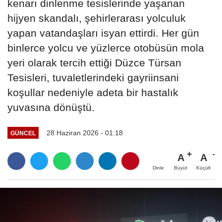
kenarı dinlenme tesislerinde yaşanan
hijyen skandalı, şehirlerarası yolculuk
yapan vatandaşları isyan ettirdi. Her gün
binlerce yolcu ve yüzlerce otobüsün mola
yeri olarak tercih ettiği Düzce Türsan
Tesisleri, tuvaletlerindeki gayriinsani
koşullar nedeniyle adeta bir hastalık
yuvasına dönüştü.
28 Haziran 2026 - 01:18
GÜNCEL
A
A
Büyüt
Küçült
Dinle