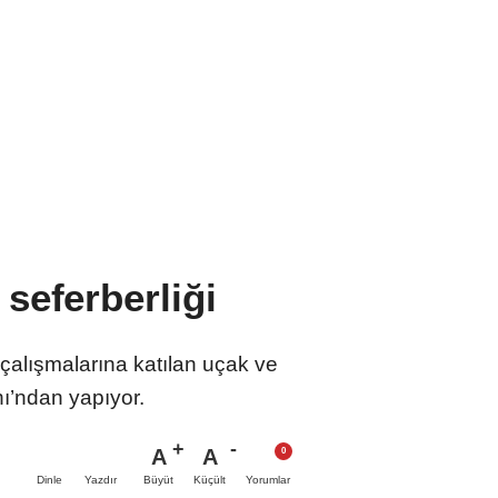
seferberliği
çalışmalarına katılan uçak ve
nı’ndan yapıyor.
A
A
Büyüt
Küçült
Dinle
Yazdır
Yorumlar