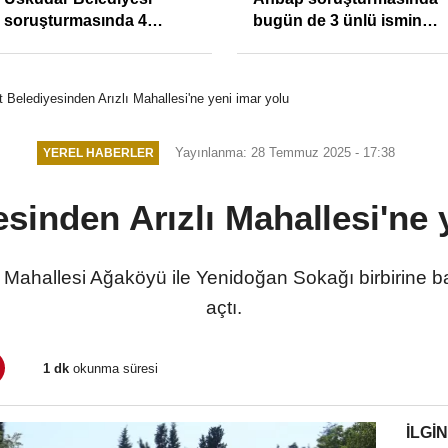
soruşturmasında 4
bugün de 3 ünlü ismin
tutuklama
bilgisine başvuruldu!
t Belediyesinden Arızlı Mahallesi'ne yeni imar yolu
Yayınlanma: 28 Temmuz 2025 - 17:38
YEREL HABERLER
esinden Arızlı Mahallesi'ne 
zlı Mahallesi Ağaköyü ile Yenidoğan Sokağı birbirine 
açtı.
1 dk
okunma süresi
İLGIN