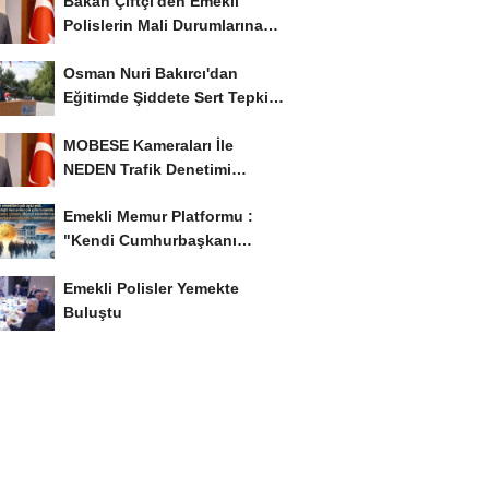
Bakan Çiftçi'den Emekli
Polislerin Mali Durumlarına
İyileştirme İstedi...
Osman Nuri Bakırcı'dan
Eğitimde Şiddete Sert Tepki:
'Eğitim Ailede...
MOBESE Kameraları İle
NEDEN Trafik Denetimi
Yapılmaz ?
Emekli Memur Platformu :
"Kendi Cumhurbaşkanı
Adayımızı Belirleyeceğiz..!...
Emekli Polisler Yemekte
Buluştu