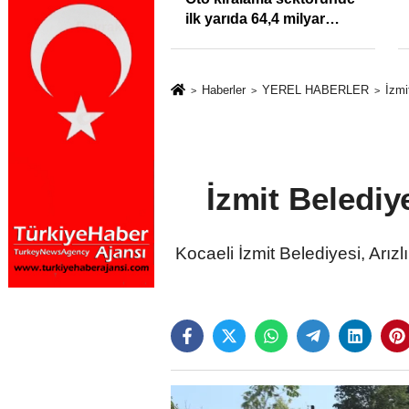
klığı Kısacında:
ilk yarıda 64,4 milyar
Sektörde
TL'lik araç yatırımı
rdato Fırtınası
Haberler
YEREL HABERLER
İzmi
İzmit Belediy
Kocaeli İzmit Belediyesi, Arı