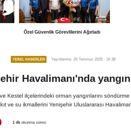
Özel Güvenlik Görevlilerini Ağırladı
Yayınlanma: 28 Temmuz 2025 - 16:38
YEREL HABERLER
ehir Havalimanı'nda yangın 
e Kestel ilçelerindeki orman yangınlarını söndürme 
akıt ve su ikmallerini Yenişehir Uluslararası Havalima
1 dk
okunma süresi