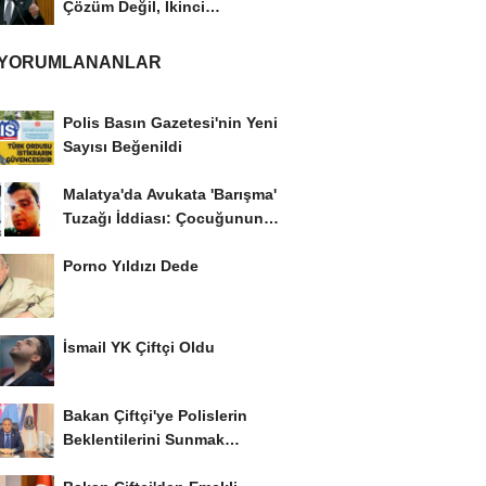
Çözüm Değil, İkinci
Cumhuriyet ve İhanet...
 YORUMLANANLAR
Polis Basın Gazetesi'nin Yeni
Sayısı Beğenildi
Malatya'da Avukata 'Barışma'
Tuzağı İddiası: Çocuğunun
Gözü...
Porno Yıldızı Dede
İsmail YK Çiftçi Oldu
Bakan Çiftçi'ye Polislerin
Beklentilerini Sunmak
İstiyor..!