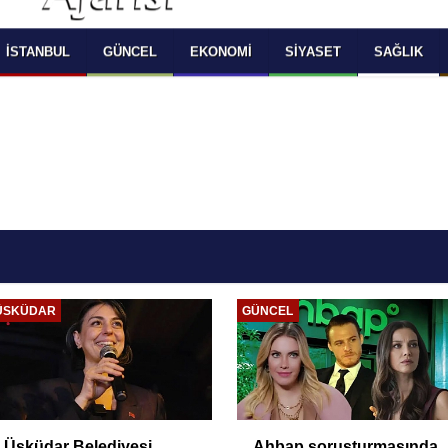
 SELECT LANGUAGE YOU WOULD TO READ 
OKUMAK İSTEDİĞİNİZ DİLİ SEÇİNİZ
  Powered by 
Translate
İSTANBUL
GÜNCEL
EKONOMI
SIYASET
SAĞLIK
ÜSKÜDAR
GÜNCEL
Üsküdar Belediyesi
Ahbap soruşturmasında