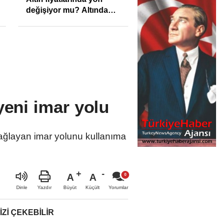
değişiyor mu? Altında
son görünüm!
yeni imar yolu
bağlayan imar yolunu kullanıma
A
A
Büyüt
Küçült
Dinle
Yazdır
Yorumlar
IZI ÇEKEBILIR