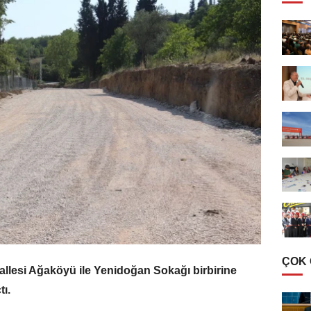
ÇOK
hallesi Ağaköyü ile Yenidoğan Sokağı birbirine
ı.