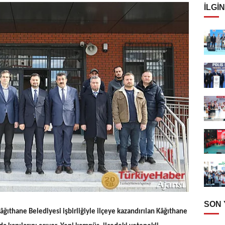
İLGIN
SON
 Kâğıthane Belediyesi işbirliğiyle ilçeye kazandırılan Kâğıthane