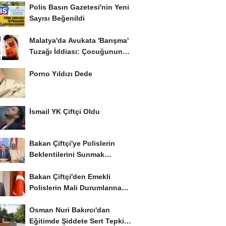
Polis Basın Gazetesi'nin Yeni
Sayısı Beğenildi
Malatya'da Avukata 'Barışma'
Tuzağı İddiası: Çocuğunun
Gözü...
Porno Yıldızı Dede
İsmail YK Çiftçi Oldu
Bakan Çiftçi'ye Polislerin
Beklentilerini Sunmak
İstiyor..!
Bakan Çiftçi'den Emekli
Polislerin Mali Durumlarına
İyileştirme İstedi...
Osman Nuri Bakırcı'dan
Eğitimde Şiddete Sert Tepki: