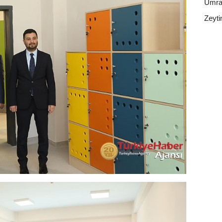
Ümra
Zeyti