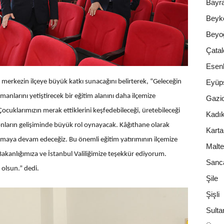
Bayr
Beyk
Beyo
Çatal
Esenl
merkezin ilçeye büyük katkı sunacağını belirterek, “Geleceğin
Eyüp
uzmanlarını yetiştirecek bir eğitim alanını daha ilçemize
Gazi
cuklarımızın merak ettiklerini keşfedebileceği, üretebileceği
Kadı
 onların gelişiminde büyük rol oynayacak. Kâğıthane olarak
Karta
lmaya devam edeceğiz. Bu önemli eğitim yatırımının ilçemize
Malt
Bakanlığımıza ve İstanbul Valiliğimize teşekkür ediyorum.
Sanc
olsun.” dedi.
Şile
Şişli
Sulta