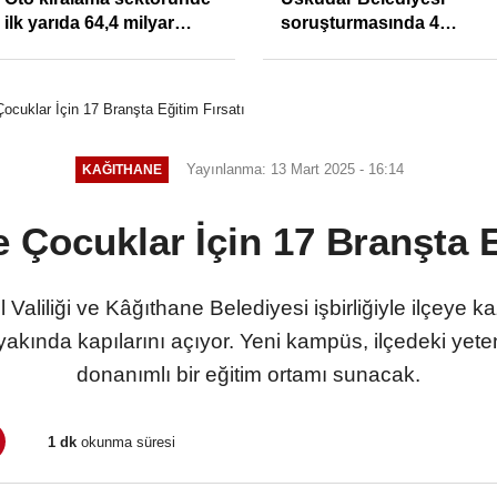
Yasa Çözüm Değil, İkinci
atanlara uyarı: Trafiğin
Cumhuriyet ve İhanet
sivil gözleri izmariti
Belgesidir!'
affetmeyecek
ocuklar İçin 17 Branşta Eğitim Fırsatı
Yayınlanma: 13 Mart 2025 - 16:14
KAĞITHANE
 Çocuklar İçin 17 Branşta E
ul Valiliği ve Kâğıthane Belediyesi işbirliğiyle ilçeye 
kında kapılarını açıyor. Yeni kampüs, ilçedeki yeten
donanımlı bir eğitim ortamı sunacak.
1 dk
okunma süresi