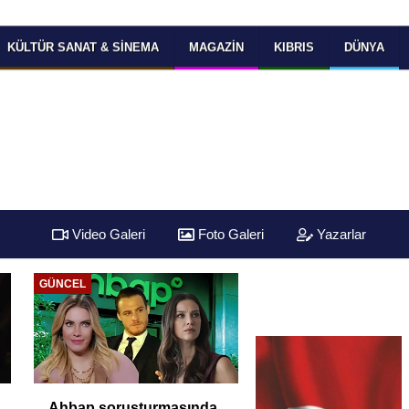
KÜLTÜR SANAT & SINEMA
MAGAZIN
KIBRIS
DÜNYA
Video Galeri
Foto Galeri
Yazarlar
EKONOMI
EKONOMI
TÜİK Temmuz
Yüksek Faiz ve Nak