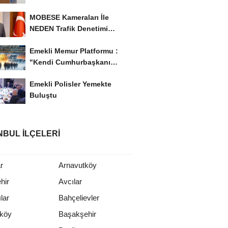
'Eğitim Ailede...
MOBESE Kameraları İle
NEDEN Trafik Denetimi
Yapılmaz ?
Emekli Memur Platformu :
"Kendi Cumhurbaşkanı
Adayımızı Belirleyeceğiz..!...
Emekli Polisler Yemekte
Buluştu
NBUL İLÇELERI
r
Arnavutköy
hir
Avcılar
lar
Bahçelievler
rköy
Başakşehir