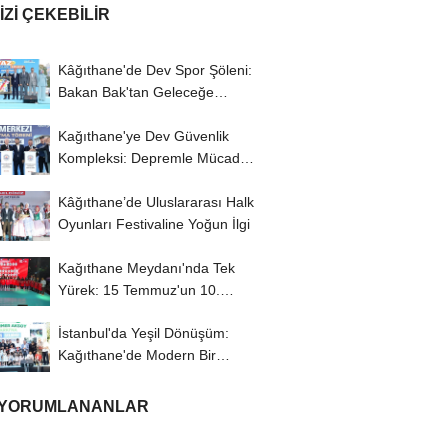
IZI ÇEKEBILIR
Kâğıthane'de Dev Spor Şöleni:
Bakan Bak'tan Geleceğe
Yatırım Vurgusu
Kağıthane'ye Dev Güvenlik
Kompleksi: Depremle Mücadele
ve Huzur İçin...
Kâğıthane’de Uluslararası Halk
Oyunları Festivaline Yoğun İlgi
Kağıthane Meydanı'nda Tek
Yürek: 15 Temmuz'un 10.
Yılında Demokrasi...
İstanbul'da Yeşil Dönüşüm:
Kağıthane'de Modern Bir
Yaşam Merkezi...
 YORUMLANANLAR