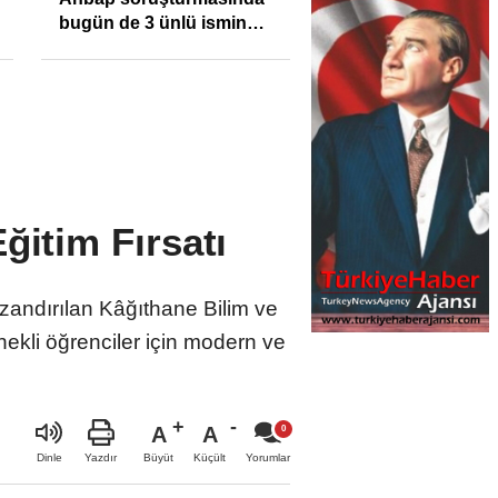
enflasyonunu %31,75;
Sıkışıklığı Kısacınd
ENAG %50,49 olarak
Reel Sektörde
açıkladı
Konkordato Fırtına
ğitim Fırsatı
kazandırılan Kâğıthane Bilim ve
ekli öğrenciler için modern ve
A
A
Büyüt
Küçült
Dinle
Yazdır
Yorumlar