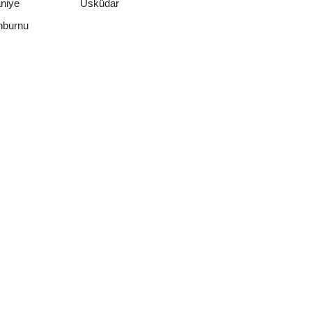
niye
Üsküdar
nburnu