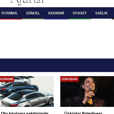
 SELECT LANGUAGE YOU WOULD TO READ 
OKUMAK İSTEDİĞİNİZ DİLİ SEÇİNİZ
  Powered by 
Translate
İSTANBUL
GÜNCEL
EKONOMI
SIYASET
SAĞLIK
SIYASET
GÜNCEL
Dervişoğlu: 'Çerçeve
Araçtan izmarit ve çöp