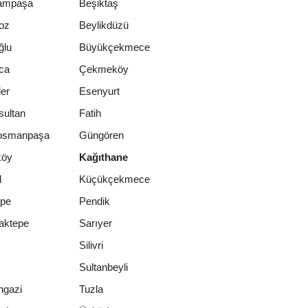
ampaşa
Beşiktaş
oz
Beylikdüzü
ğlu
Büyükçekmece
ca
Çekmeköy
er
Esenyurt
sultan
Fatih
osmanpaşa
Güngören
köy
Kağıthane
l
Küçükçekmece
epe
Pendik
aktepe
Sarıyer
Silivri
Sultanbeyli
ngazi
Tuzla