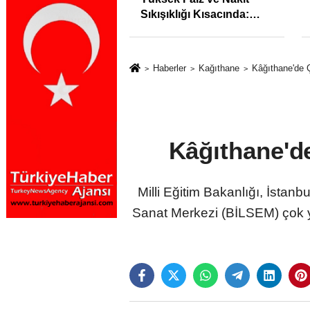
İstihdam Odaklı Mesleki
Eğitim Protokolü
Haberler
Kağıthane
Kâğıthane'de Ç
Kâğıthane'de
Milli Eğitim Bakanlığı, İstanb
Sanat Merkezi (BİLSEM) çok ya