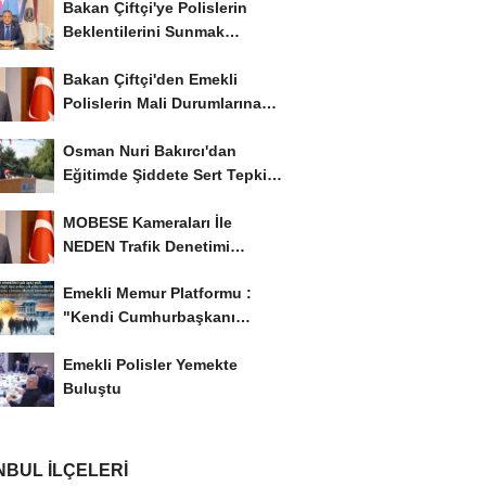
Bakan Çiftçi'ye Polislerin
Beklentilerini Sunmak
İstiyor..!
Bakan Çiftçi'den Emekli
Polislerin Mali Durumlarına
İyileştirme İstedi...
Osman Nuri Bakırcı'dan
Eğitimde Şiddete Sert Tepki:
'Eğitim Ailede...
MOBESE Kameraları İle
NEDEN Trafik Denetimi
Yapılmaz ?
Emekli Memur Platformu :
"Kendi Cumhurbaşkanı
Adayımızı Belirleyeceğiz..!...
Emekli Polisler Yemekte
Buluştu
NBUL İLÇELERI