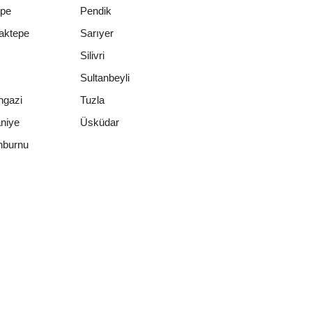
epe
Pendik
aktepe
Sarıyer
Silivri
Sultanbeyli
ngazi
Tuzla
niye
Üsküdar
nburnu