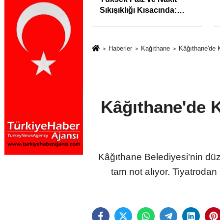
syonunu %31,75;
Sıkışıklığı Kısacında:
%50,49 olarak
Reel Sektörde
dı
Konkordato Fırtınası
Haberler
Kağıthane
Kâğıthane'de K
Kâğıthane'de K
Kâğıthane Belediyesi’nin düz
tam not alıyor. Tiyatroda