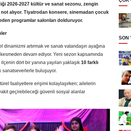
ÇOK
iği 2026-2027 kültür ve sanat sezonu, zengin
m not alıyor. Tiyatrodan konsere, sinemadan çocuk
p eden programlar salonları dolduruyor.
ler
SON
rel dinamizmi artırmak ve sanatı vatandaşın ayağına
z kesmeden devam ediyor. Yeni sezon kapsamında
 ilçenin dört bir yanına yayılan yaklaşık
10 farklı
 sanatseverlerle buluşuyor.
el faaliyetlere erişimi kolaylaşırken; ailelerin
i vakit geçirebileceği güvenli sosyal alanlar