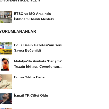
 OKUNAN HABERLER
ETSO ve İSO Arasında
İstihdam Odaklı Mesleki
Eğitim Protokolü
 YORUMLANANLAR
Polis Basın Gazetesi'nin Yeni
Sayısı Beğenildi
Malatya'da Avukata 'Barışma'
Tuzağı İddiası: Çocuğunun
Gözü...
Porno Yıldızı Dede
İsmail YK Çiftçi Oldu