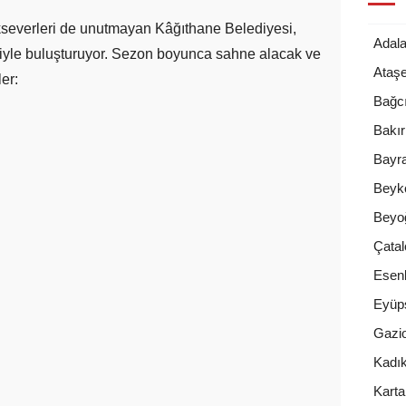
severleri de unutmayan Kâğıthane Belediyesi,
Adala
leriyle buluşturuyor. Sezon boyunca sahne alacak ve
Ataşe
ler:
Bağcı
Bakı
Bayr
Beyk
Beyo
Çatal
Esenl
Eyüp
Gazi
Kadı
Karta