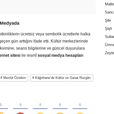
Malt
Sanc
Şile
l Medyada
Şişli
etkinliklerin ücretsiz veya sembolik ücretlerle halka
Sulta
eçen gün arttığını ifade etti. Kültür merkezlerinde
Ümra
 takvimine, seans bilgilerine ve güncel duyurulara
Zeyti
rnet sitesi
ile resmî
sosyal medya hesapları
# Mevlüt Öztekin
# Kâğıthane’de Kültür ve Sanat Rüzgârı