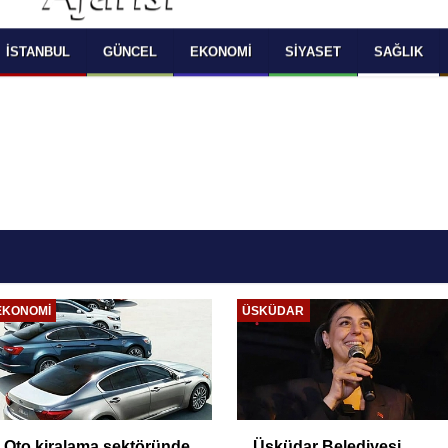
 SELECT LANGUAGE YOU WOULD TO READ 
OKUMAK İSTEDİĞİNİZ DİLİ SEÇİNİZ
  Powered by 
Translate
İSTANBUL
GÜNCEL
EKONOMI
SIYASET
SAĞLIK
EKONOMI
ÜSKÜDAR
Oto kiralama sektöründe
Üsküdar Belediyesi