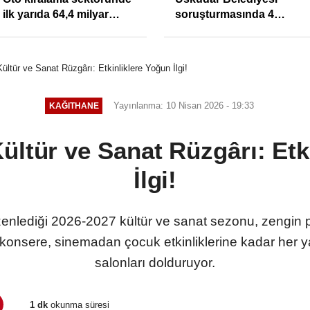
ilk yarıda 64,4 milyar
soruşturmasında 4
TL'lik araç yatırımı
tutuklama
ültür ve Sanat Rüzgârı: Etkinliklere Yoğun İlgi!
Yayınlanma: 10 Nisan 2026 - 19:33
KAĞITHANE
ültür ve Sanat Rüzgârı: Etk
İlgi!
enlediği 2026-2027 kültür ve sanat sezonu, zengin p
n konsere, sinemadan çocuk etkinliklerine kadar her 
salonları dolduruyor.
1 dk
okunma süresi