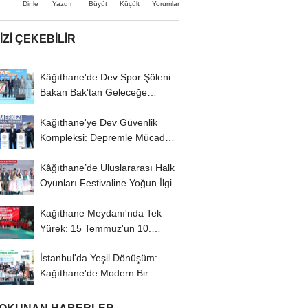
Büyüt
Küçült
Dinle
Yazdır
Yorumlar
IZI ÇEKEBILIR
Kâğıthane'de Dev Spor Şöleni:
Bakan Bak'tan Geleceğe
Yatırım Vurgusu
Kağıthane'ye Dev Güvenlik
Kompleksi: Depremle Mücadele
ve Huzur İçin...
Kâğıthane’de Uluslararası Halk
Oyunları Festivaline Yoğun İlgi
Kağıthane Meydanı'nda Tek
Yürek: 15 Temmuz'un 10.
Yılında Demokrasi...
İstanbul'da Yeşil Dönüşüm:
Kağıthane'de Modern Bir
Yaşam Merkezi...