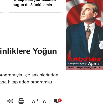
bugün de 3 ünlü ismin
bilgisine başvuruldu!
inliklere Yoğun
rogramıyla ilçe sakinlerinden
yaşa hitap eden programlar
A
A