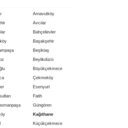
r
Arnavutköy
hir
Avcılar
lar
Bahçelievler
rköy
Başakşehir
ampaşa
Beşiktaş
oz
Beylikdüzü
ğlu
Büyükçekmece
ca
Çekmeköy
er
Esenyurt
sultan
Fatih
osmanpaşa
Güngören
köy
Kağıthane
l
Küçükçekmece