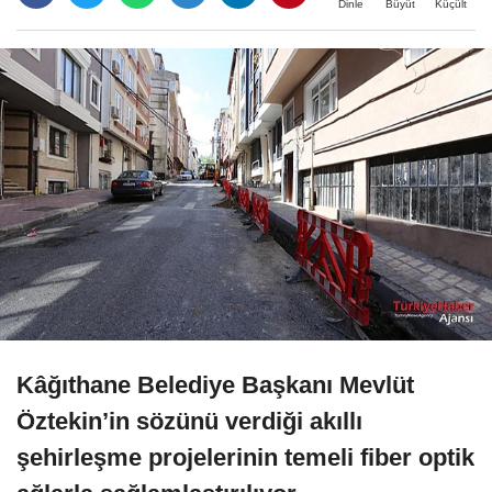
Büyüt
Küçült
Dinle
Kâğıthane Belediye Başkanı Mevlüt
Öztekin’in sözünü verdiği akıllı
şehirleşme projelerinin temeli fiber optik