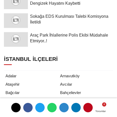
Sokağa EDS Kurulması Talebi Komisyona
İletildi
Araç Park İhlallerine Polis Ekibi Müdahale
Etmiyor..!
İSTANBUL İLÇELERI
Adalar
Arnavutköy
Ataşehir
Avcılar
Bağcılar
Bahçelievler
Bakırköy
Başakşehir
Bayrampaşa
Beşiktaş
Yorumlar
Yorumlar
Beykoz
Beylikdüzü