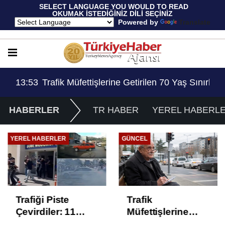
 SELECT LANGUAGE YOU WOULD TO READ 
OKUMAK İSTEDİĞİNİZ DİLİ SEÇİNİZ
  Powered by 
Translate
Ev Hapsi, 2 Milyon Lira Ceza..!
13:53
Trafik Müfettişlerine Getirilen 70 Yaş Sınırlama
14:
HABERLER
TR HABER
YEREL HABERL
YEREL HABERLER
GÜNCEL
Trafiği Piste
Trafik
Çevirdiler: 11
Müfettişlerine
Sürücüye Ev
Getirilen 70 Yaş