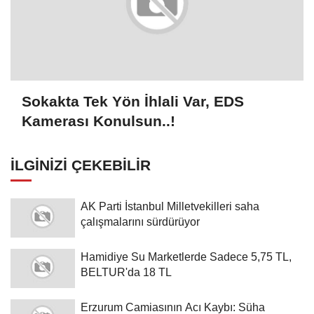
Sokakta Tek Yön İhlali Var, EDS
Kamerası Konulsun..!
İLGINIZI ÇEKEBILIR
AK Parti İstanbul Milletvekilleri saha
çalışmalarını sürdürüyor
Hamidiye Su Marketlerde Sadece 5,75 TL,
BELTUR'da 18 TL
Erzurum Camiasının Acı Kaybı: Süha
Dengizek Hayatını Kaybetti