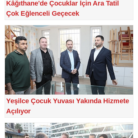
Kâğıthane'de Çocuklar İçin Ara Tatil
Çok Eğlenceli Geçecek
Yeşilce Çocuk Yuvası Yakında Hizmete
Açılıyor