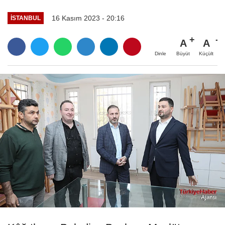
16 Kasım 2023 - 20:16
İSTANBUL
A
A
Büyüt
Küçült
Dinle