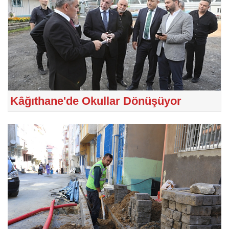
Kâğıthane'de Okullar Dönüşüyor