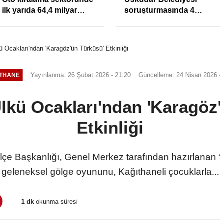
ilk yarıda 64,4 milyar
soruşturmasında 4
TL'lik araç yatırımı
tutuklama
 Ocakları'ndan 'Karagöz'ün Türküsü' Etkinliği
Yayınlanma: 26 Şubat 2026 - 21:20
Güncelleme: 24 Nisan 2026 
THANE
lkü Ocakları'ndan 'Karagöz
Etkinliği
lçe Başkanlığı, Genel Merkez tarafından hazırlanan
geleneksel gölge oyununu, Kağıthaneli çocuklarla...
1 dk
okunma süresi