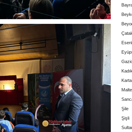
Bayr
Beyk
Beyo
Çatal
Esenl
Eyüp
Gazi
Kadı
Karta
Malt
Sanc
Şile
Şişli
Sulta