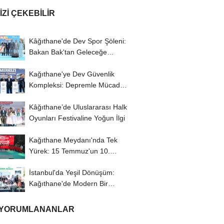
IZI ÇEKEBILIR
Kâğıthane'de Dev Spor Şöleni:
Bakan Bak'tan Geleceğe
Yatırım Vurgusu
Kağıthane'ye Dev Güvenlik
Kompleksi: Depremle Mücadele
ve Huzur İçin...
Kâğıthane’de Uluslararası Halk
Oyunları Festivaline Yoğun İlgi
Kağıthane Meydanı'nda Tek
Yürek: 15 Temmuz'un 10.
Yılında Demokrasi...
İstanbul'da Yeşil Dönüşüm:
Kağıthane'de Modern Bir
Yaşam Merkezi...
 YORUMLANANLAR