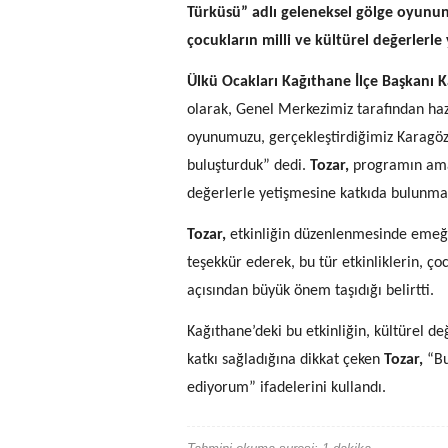
Türküsü” adlı geleneksel gölge oyununu
çocukların milli ve kültürel değerlerl
Ülkü Ocakları Kağıthane İlçe Başkanı 
olarak, Genel Merkezimiz tarafından haz
oyunumuzu, gerçekleştirdiğimiz Karagöz E
buluşturduk” dedi.
Tozar,
programın amac
değerlerle yetişmesine katkıda bulunma
Tozar,
etkinliğin düzenlenmesinde emeği
teşekkür ederek, bu tür etkinliklerin, ço
açısından büyük önem taşıdığı belirtti.
Kağıthane’deki bu etkinliğin, kültürel d
katkı sağladığına dikkat çeken
Tozar,
“Bu
ediyorum” ifadelerini kullandı.