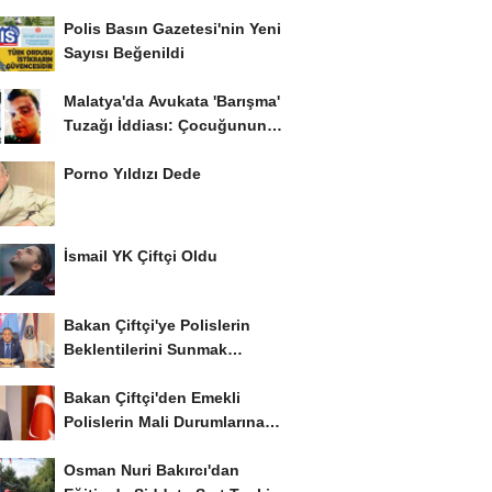
Polis Basın Gazetesi'nin Yeni
Sayısı Beğenildi
Malatya'da Avukata 'Barışma'
Tuzağı İddiası: Çocuğunun
Gözü...
Porno Yıldızı Dede
İsmail YK Çiftçi Oldu
Bakan Çiftçi'ye Polislerin
Beklentilerini Sunmak
İstiyor..!
Bakan Çiftçi'den Emekli
Polislerin Mali Durumlarına
İyileştirme İstedi...
Osman Nuri Bakırcı'dan