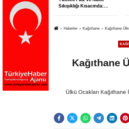
syonunu %31,75;
Sıkışıklığı Kısacında:
%50,49 olarak
Reel Sektörde
dı
Konkordato Fırtınası
Haberler
Kağıthane
Kağıthane Ülkü
KAĞI
Kağıthane Ü
Ülkü Ocakları Kağıthane İ