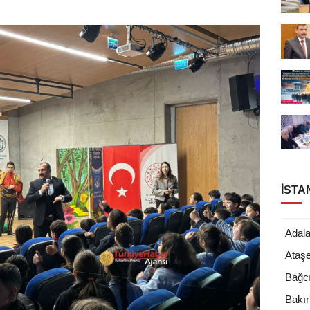
İSTA
Adala
Ataşe
Bağcı
Bakı