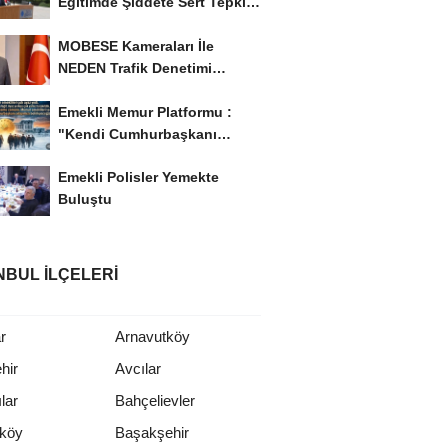
Eğitimde Şiddete Sert Tepki:
'Eğitim Ailede...
MOBESE Kameraları İle
NEDEN Trafik Denetimi
Yapılmaz ?
Emekli Memur Platformu :
"Kendi Cumhurbaşkanı
Adayımızı Belirleyeceğiz..!...
Emekli Polisler Yemekte
Buluştu
NBUL İLÇELERI
r
Arnavutköy
hir
Avcılar
lar
Bahçelievler
rköy
Başakşehir