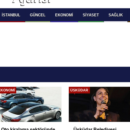
 SELECT LANGUAGE YOU WOULD TO READ 
OKUMAK İSTEDİĞİNİZ DİLİ SEÇİNİZ
  Powered by 
Translate
İSTANBUL
GÜNCEL
EKONOMI
SIYASET
SAĞLIK
EKONOMI
ÜSKÜDAR
Oto kiralama sektöründe
Üsküdar Belediyesi