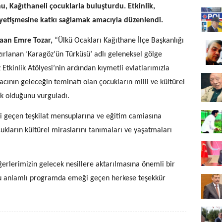
, Kağıthaneli çocuklarla buluşturdu. Etkinlik,
e yetişmesine katkı sağlamak amacıyla düzenlendi.
Kaan Emre Tozar,
“Ülkü Ocakları Kağıthane İlçe Başkanlığı
ırlanan ‘Karagöz’ün Türküsü’ adlı geleneksel gölge
tkinlik Atölyesi’nin ardından kıymetli evlatlarımızla
ının geleceğin teminatı olan çocukların milli ve kültürel
k olduğunu vurguladı.
 geçen teşkilat mensuplarına ve eğitim camiasına
cukların kültürel miraslarını tanımaları ve yaşatmaları
eğerlerimizin gelecek nesillere aktarılmasına önemli bir
 anlamlı programda emeği geçen herkese teşekkür