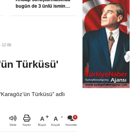
bugün de 3 ünlü ismin
bilgisine başvuruldu!
- 12:06
'ün Türküsü'
 “Karagöz’ün Türküsü” adlı
A
A
Büyüt
Küçült
Dinle
Yazdır
Yorumlar