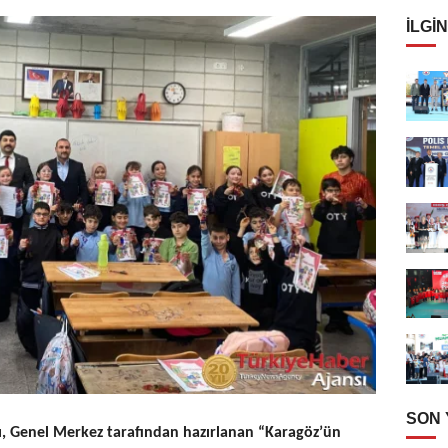
İLGIN
SON
ğı, Genel Merkez tarafından hazırlanan “Karagöz’ün