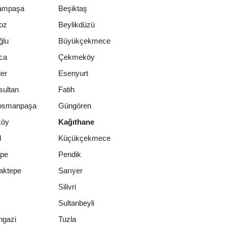
ampaşa
Beşiktaş
oz
Beylikdüzü
ğlu
Büyükçekmece
ca
Çekmeköy
er
Esenyurt
sultan
Fatih
osmanpaşa
Güngören
köy
Kağıthane
l
Küçükçekmece
epe
Pendik
aktepe
Sarıyer
Silivri
Sultanbeyli
ngazi
Tuzla