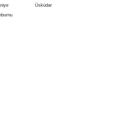
niye
Üsküdar
nburnu