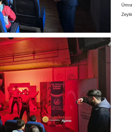
Ümra
Zeyti