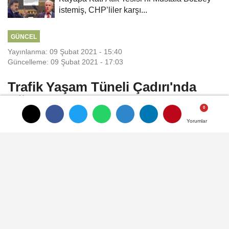
istemiş, CHP’liler karşı...
GÜNCEL
Yayınlanma: 09 Şubat 2021 - 15:40
Güncelleme: 09 Şubat 2021 - 17:03
Trafik Yaşam Tüneli Çadırı'nda
EĞİTİM
Yorumlar
Yorumlar
Antalya İl Emniyet Müdürlüğü'nün trafik
denetimlerinin sonuçları hakkındaki
açıklamasında, trafik Yaşam Tüneli
Çadırı’nda Sürücü ve Yolculara eğitim
verildiği duyuruldu..
09 Şubat 2021 - 15:40
GÜNCEL