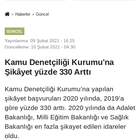
sivil gözleri
%50,49 olarak
izmariti
açıkladı
Haberler
Güncel
affetmeyecek
GÜNCEL
Yayınlanma: 09 Şubat 2021 - 16:25
Güncelleme: 10 Şubat 2021 - 04:30
Kamu Denetçiliği Kurumu'na
Şikâyet yüzde 330 Arttı
Kamu Denetçiliği Kurumu’na yapılan
şikâyet başvuruları 2020 yılında, 2019’a
göre yüzde 330 arttı. 2020 yılında da Adalet
Bakanlığı, Milli Eğitim Bakanlığı ve Sağlık
Bakanlığı en fazla şikayet edilen idareler
oldu.