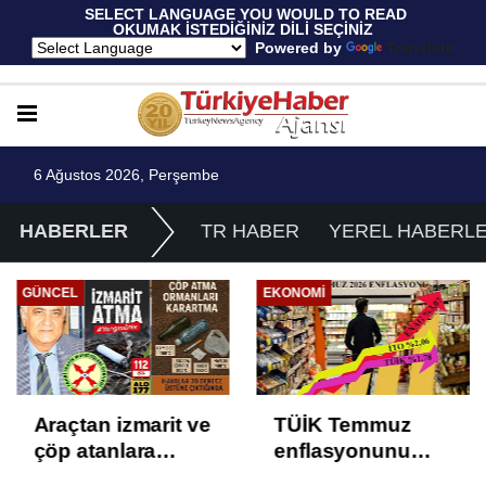
 SELECT LANGUAGE YOU WOULD TO READ 
OKUMAK İSTEDİĞİNİZ DİLİ SEÇİNİZ
  Powered by 
Translate
6 Ağustos 2026, Perşembe
HABERLER
TR HABER
YEREL HABERL
GÜNCEL
EKONOMI
Araçtan izmarit ve
TÜİK Temmuz
çöp atanlara
enflasyonunu
uyarı: Trafiğin
%31,75; ENAG