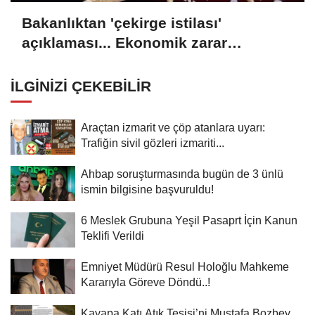
Bakanlıktan 'çekirge istilası'
açıklaması... Ekonomik zarar
oluşturan popülasyon yok
İLGINIZI ÇEKEBILIR
Araçtan izmarit ve çöp atanlara uyarı:
Trafiğin sivil gözleri izmariti...
Ahbap soruşturmasında bugün de 3 ünlü
ismin bilgisine başvuruldu!
6 Meslek Grubuna Yeşil Pasaprt İçin Kanun
Teklifi Verildi
Emniyet Müdürü Resul Holoğlu Mahkeme
Kararıyla Göreve Döndü..!
Kayapa Katı Atık Tesisi’ni Mustafa Bozbey