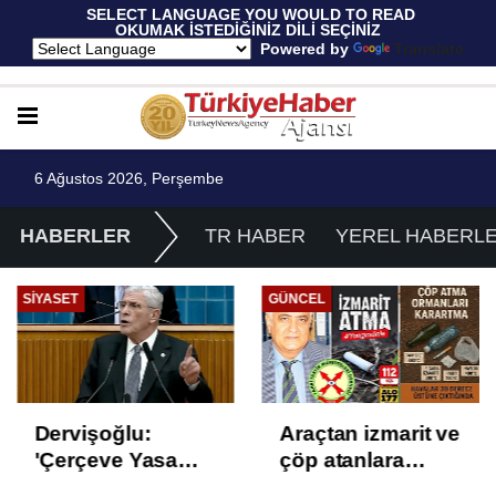
 SELECT LANGUAGE YOU WOULD TO READ 
OKUMAK İSTEDİĞİNİZ DİLİ SEÇİNİZ
  Powered by 
Translate
6 Ağustos 2026, Perşembe
HABERLER
TR HABER
YEREL HABERL
SIYASET
GÜNCEL
Dervişoğlu:
Araçtan izmarit ve
'Çerçeve Yasa
çöp atanlara
Çözüm Değil,
uyarı: Trafiğin