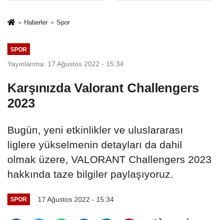
İkinci Cumhuriyet
sivil gözleri
ve İhanet
izmariti
Haberler
Spor
Belgesidir!'
affetmeyecek
SPOR
Yayınlanma: 17 Ağustos 2022 - 15:34
Karşınızda Valorant Challengers
2023
Bugün, yeni etkinlikler ve uluslararası
liglere yükselmenin detayları da dahil
olmak üzere, VALORANT Challengers 2023
hakkında taze bilgiler paylaşıyoruz.
17 Ağustos 2022 - 15:34
SPOR