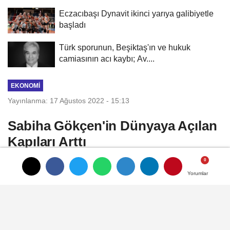
Eczacıbaşı Dynavit ikinci yarıya galibiyetle
başladı
Türk sporunun, Beşiktaş'ın ve hukuk
camiasının acı kaybı; Av....
EKONOMI
Yayınlanma: 17 Ağustos 2022 - 15:13
Sabiha Gökçen'in Dünyaya Açılan
Kapıları Arttı
Dış hatlar yolcusu yüzde 125 artış gösteren
Yorumlar
Yorumlar
İstanbul Sabiha Gökçen Uluslararası
Havalimanı’nda, iç hatlardaki kapılardan
bazıları dış hatlar kapısına dönüştürülerek