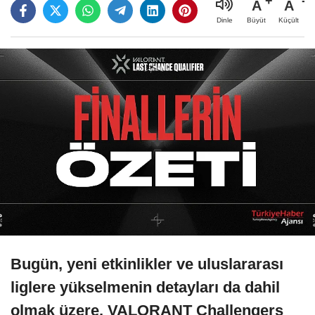
A
A
Büyüt
Küçült
Dinle
Bugün, yeni etkinlikler ve uluslararası
liglere yükselmenin detayları da dahil
olmak üzere, VALORANT Challengers