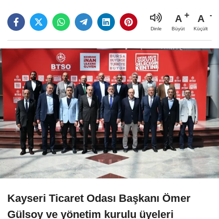
A
A
Büyüt
Küçült
Dinle
Kayseri Ticaret Odası Başkanı Ömer
Gülsoy ve yönetim kurulu üyeleri