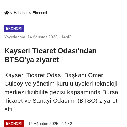
İkinci Cumhuriyet
sivil gözleri
ve İhanet
izmariti
Haberler
Ekonomi
Belgesidir!'
affetmeyecek
EKONOMI
Yayınlanma: 14 Ağustos 2025 - 14:42
Kayseri Ticaret Odası'ndan
BTSO'ya ziyaret
Kayseri Ticaret Odası Başkanı Ömer
Gülsoy ve yönetim kurulu üyeleri teknoloji
merkezi fizibilite gezisi kapsamında Bursa
Ticaret ve Sanayi Odası’nı (BTSO) ziyaret
etti.
14 Ağustos 2025 - 14:42
EKONOMI