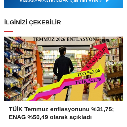
ANASAYFAYA DÖNMEK İÇİN TIKLAYINIZ
İLGINIZI ÇEKEBILIR
TÜİK Temmuz enflasyonunu %31,75;
ENAG %50,49 olarak açıkladı