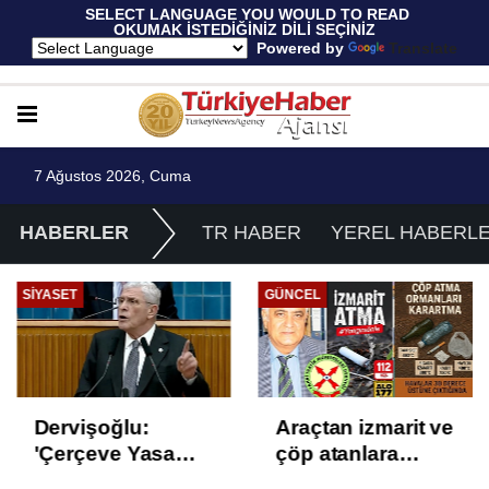
 SELECT LANGUAGE YOU WOULD TO READ 
OKUMAK İSTEDİĞİNİZ DİLİ SEÇİNİZ
  Powered by 
Translate
7 Ağustos 2026, Cuma
HABERLER
TR HABER
YEREL HABERL
SIYASET
GÜNCEL
Dervişoğlu:
Araçtan izmarit ve
'Çerçeve Yasa
çöp atanlara
Çözüm Değil,
uyarı: Trafiğin