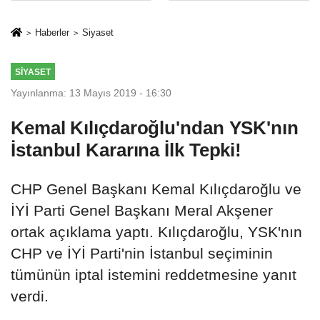
milyon TL’ye
rehberi
kadar destek
Haberler
Siyaset
SIYASET
Yayınlanma: 13 Mayıs 2019 - 16:30
Kemal Kılıçdaroğlu'ndan YSK'nın
İstanbul Kararına İlk Tepki!
CHP Genel Başkanı Kemal Kılıçdaroğlu ve
İYİ Parti Genel Başkanı Meral Akşener
ortak açıklama yaptı. Kılıçdaroğlu, YSK'nın
CHP ve İYİ Parti'nin İstanbul seçiminin
tümünün iptal istemini reddetmesine yanıt
verdi.