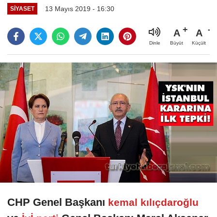
13 Mayıs 2019 - 16:30
SIYASET
A
A
Büyüt
Küçült
Dinle
CHP Genel Başkanı
kemal kılıçdaroğlu