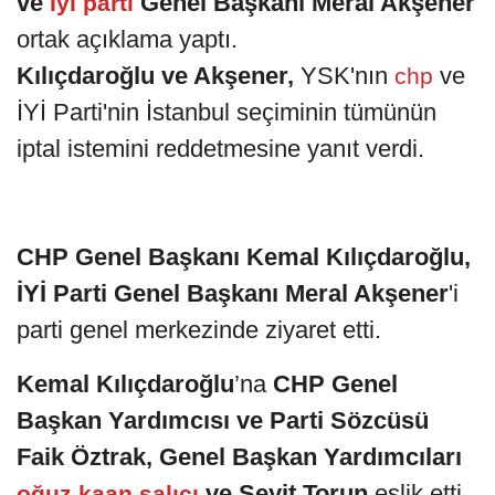
ve
Genel Başkanı Meral Akşener
İyİ parti
ortak açıklama yaptı.
Kılıçdaroğlu ve Akşener,
YSK'nın
ve
chp
İYİ Parti'nin İstanbul seçiminin tümünün
iptal istemini reddetmesine yanıt verdi.
CHP Genel Başkanı Kemal Kılıçdaroğlu,
İYİ Parti Genel Başkanı Meral Akşener
'i
parti genel merkezinde ziyaret etti.
Kemal Kılıçdaroğlu
’na
CHP Genel
Başkan Yardımcısı ve Parti Sözcüsü
Faik Öztrak, Genel Başkan Yardımcıları
ve Seyit Torun
eşlik etti.
oğuz kaan salıcı