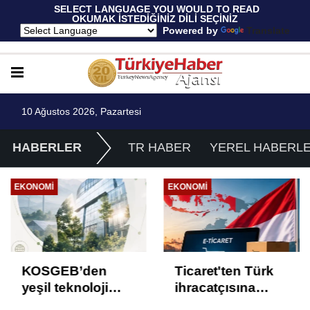
 SELECT LANGUAGE YOU WOULD TO READ 
OKUMAK İSTEDİĞİNİZ DİLİ SEÇİNİZ
  Powered by 
Translate
10 Ağustos 2026, Pazartesi
HABERLER
TR HABER
YEREL HABERL
EKONOMI
EKONOMI
KOSGEB’den
Ticaret'ten Türk
yeşil teknoloji
ihracatçısına
girişimlerine 6,5
Endonezya pazarı