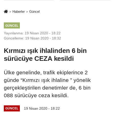
Mesleki Eğitim
İkinci Cumhuriyet
Protokolü
ve İhanet
Haberler
Güncel
Belgesidir!'
GÜNCEL
Yayınlanma: 19 Nisan 2020 - 18:22
Güncelleme: 19 Nisan 2020 - 18:32
Kırmızı ışık ihlalinden 6 bin
sürücüye CEZA kesildi
Ülke genelinde, trafik ekiplerince 2
günde “Kırmızı ışık ihlaline ” yönelik
gerçekleştirilen denetimler de, 6 bin
088 sürücüye ceza kesildi.
19 Nisan 2020 - 18:22
GÜNCEL