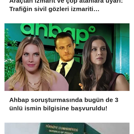
Araçtan izmarit ve çöp atanlara uyarı:
Trafiğin sivil gözleri izmariti
affetmeyecek
Ahbap soruşturmasında bugün de 3
ünlü ismin bilgisine başvuruldu!