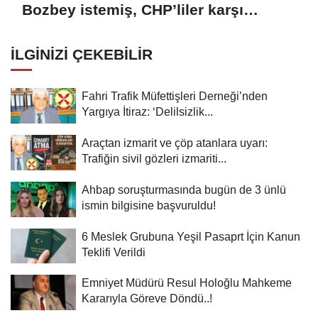
Bozbey istemiş, CHP’liler karşı
çıkıyor!
İLGINIZI ÇEKEBILIR
Fahri Trafik Müfettişleri Derneği’nden
Yargıya İtiraz: ‘Delilsizlik...
Araçtan izmarit ve çöp atanlara uyarı:
Trafiğin sivil gözleri izmariti...
Ahbap soruşturmasında bugün de 3 ünlü
ismin bilgisine başvuruldu!
6 Meslek Grubuna Yeşil Pasaprt İçin Kanun
Teklifi Verildi
Emniyet Müdürü Resul Holoğlu Mahkeme
Kararıyla Göreve Döndü..!