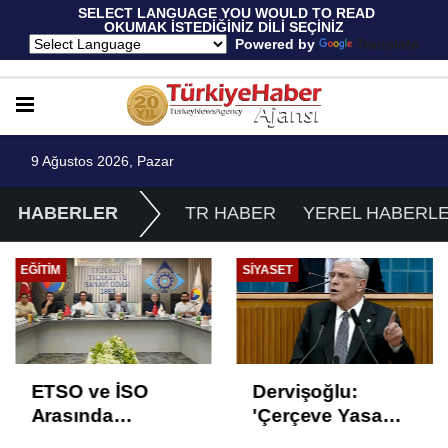
 SELECT LANGUAGE YOU WOULD TO READ 
OKUMAK İSTEDİĞİNİZ DİLİ SEÇİNİZ
  Powered by 
Translate
9 Ağustos 2026, Pazar
HABERLER
TR HABER
YEREL HABERL
EĞITIM
SIYASET
ETSO ve İSO
Dervişoğlu:
Arasında
'Çerçeve Yasa
İstihdam Odaklı
Çözüm Değil,