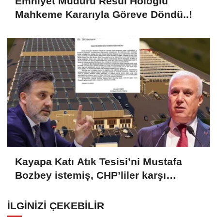
Emniyet Müdürü Resul Holoğlu
Mahkeme Kararıyla Göreve Döndü..!
Kayapa Katı Atık Tesisi’ni Mustafa
Bozbey istemiş, CHP’liler karşı
çıkıyor!
İLGINIZI ÇEKEBILIR