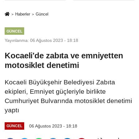
Mesleki Eğitim
İkinci Cumhuriyet
Protokolü
ve İhanet
Haberler
Güncel
Belgesidir!'
GÜNCEL
Yayınlanma: 06 Ağustos 2023 - 18:18
Kocaeli'de zabıta ve emniyetten
motosiklet denetimi
Kocaeli Büyükşehir Belediyesi Zabıta
ekipleri, Emniyet güçleriyle birlikte
Cumhuriyet Bulvarında motosiklet denetimi
yaptı
06 Ağustos 2023 - 18:18
GÜNCEL