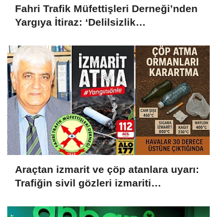
Fahri Trafik Müfettişleri Derneği’nden
Yargıya İtiraz: ‘Delilsizlik
Gerekçesiyle Ceza İptali
Hukuksuzdur’
Araçtan izmarit ve çöp atanlara uyarı:
Trafiğin sivil gözleri izmariti
affetmeyecek