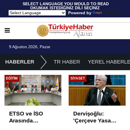
 SELECT LANGUAGE YOU WOULD TO READ 
OKUMAK İSTEDİĞİNİZ DİLİ SEÇİNİZ
  Powered by 
Translate
9 Ağustos 2026, Pazar
HABERLER
TR HABER
YEREL HABERL
EĞITIM
SIYASET
ETSO ve İSO
Dervişoğlu:
Arasında
'Çerçeve Yasa
İstihdam Odaklı
Çözüm Değil,