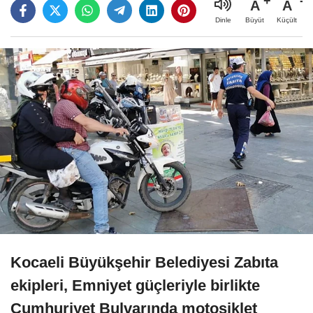
A
A
Büyüt
Küçült
Dinle
Kocaeli Büyükşehir Belediyesi Zabıta
ekipleri, Emniyet güçleriyle birlikte
Cumhuriyet Bulvarında motosiklet