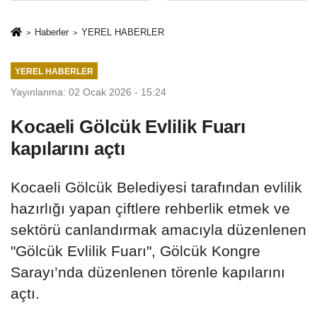
Mesleki Eğitim
İkinci Cumhuriyet
Protokolü
ve İhanet
Haberler
YEREL HABERLER
Belgesidir!'
YEREL HABERLER
Yayınlanma: 02 Ocak 2026 - 15:24
Kocaeli Gölcük Evlilik Fuarı
kapılarını açtı
Kocaeli Gölcük Belediyesi tarafından evlilik
hazırlığı yapan çiftlere rehberlik etmek ve
sektörü canlandırmak amacıyla düzenlenen
"Gölcük Evlilik Fuarı", Gölcük Kongre
Sarayı’nda düzenlenen törenle kapılarını
açtı.