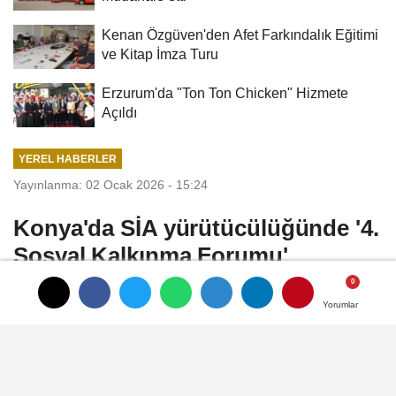
Kenan Özgüven'den Afet Farkındalık Eğitimi
ve Kitap İmza Turu
Erzurum'da "Ton Ton Chicken" Hizmete
Açıldı
YEREL HABERLER
Yayınlanma: 02 Ocak 2026 - 15:24
Konya'da SİA yürütücülüğünde '4.
Sosyal Kalkınma Forumu'
Konya Büyükşehir Belediyesi Sosyal
Yorumlar
Yorumlar
İnovasyon Ajansı yürütücülüğünde
kalkınmanın farklı boyutlarını odağa almak
amacıyla "IV. Sosyal Kalkınma Forumu"