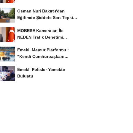
İyileştirme İstedi...
Osman Nuri Bakırcı'dan
Eğitimde Şiddete Sert Tepki:
'Eğitim Ailede...
MOBESE Kameraları İle
NEDEN Trafik Denetimi
Yapılmaz ?
Emekli Memur Platformu :
"Kendi Cumhurbaşkanı
Adayımızı Belirleyeceğiz..!...
Emekli Polisler Yemekte
Buluştu