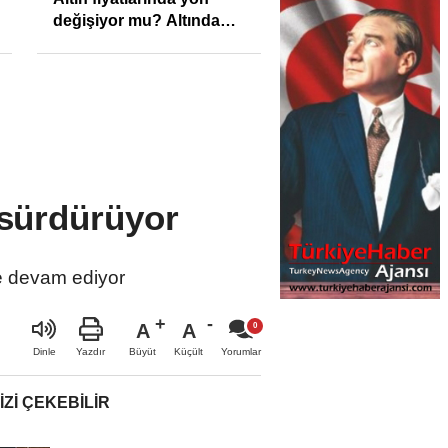
değişiyor mu? Altında
son görünüm!
 sürdürüyor
ne devam ediyor
A
A
Büyüt
Küçült
Dinle
Yazdır
Yorumlar
IZI ÇEKEBILIR