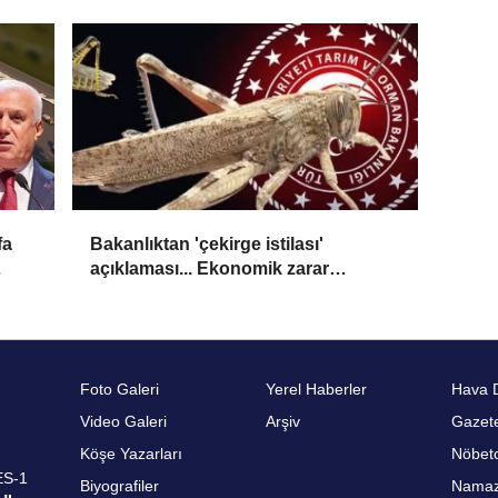
fa
Bakanlıktan 'çekirge istilası'
açıklaması... Ekonomik zarar
oluşturan popülasyon yok
Foto Galeri
Yerel Haberler
Hava 
Video Galeri
Arşiv
Gazete
Köşe Yazarları
Nöbetc
ES-1
Biyografiler
Namaz 