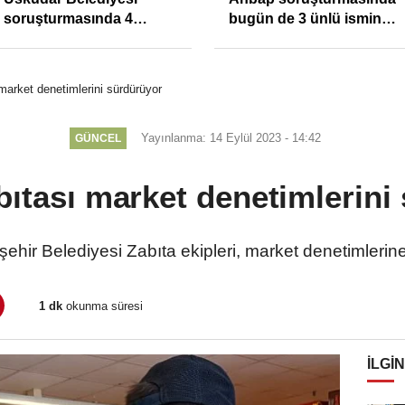
soruşturmasında 4
bugün de 3 ünlü ismin
tutuklama
bilgisine başvuruldu!
market denetimlerini sürdürüyor
Yayınlanma: 14 Eylül 2023 - 14:42
GÜNCEL
bıtası market denetimlerini
ehir Belediyesi Zabıta ekipleri, market denetimleri
1 dk
okunma süresi
İLGIN