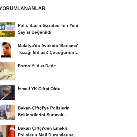
 YORUMLANANLAR
Polis Basın Gazetesi'nin Yeni
Sayısı Beğenildi
Malatya'da Avukata 'Barışma'
Tuzağı İddiası: Çocuğunun
Gözü...
Porno Yıldızı Dede
İsmail YK Çiftçi Oldu
Bakan Çiftçi'ye Polislerin
Beklentilerini Sunmak
İstiyor..!
Bakan Çiftçi'den Emekli
Polislerin Mali Durumlarına