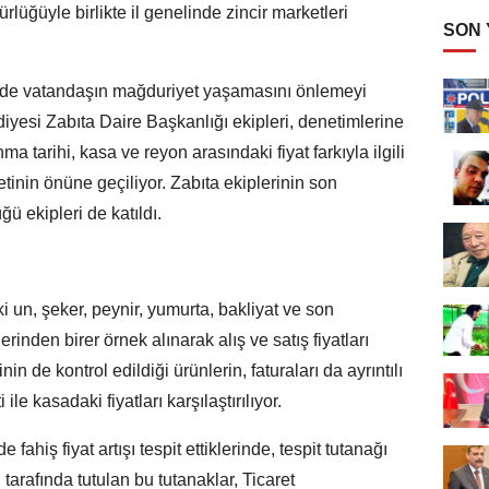
rlüğüyle birlikte il genelinde zincir marketleri
SON
erde vatandaşın mağduriyet yaşamasını önlemeyi
yesi Zabıta Daire Başkanlığı ekipleri, denetimlerine
ma tarihi, kasa ve reyon arasındaki fiyat farkıyla ilgili
inin önüne geçiliyor. Zabıta ekiplerinin son
ü ekipleri de katıldı.
un, şeker, peynir, yumurta, bakliyat ve son
inden birer örnek alınarak alış ve satış fiyatları
nin de kontrol edildiği ürünlerin, faturaları da ayrıntılı
ile kasadaki fiyatları karşılaştırılıyor.
 fahiş fiyat artışı tespit ettiklerinde, tespit tutanağı
i tarafında tutulan bu tutanaklar, Ticaret