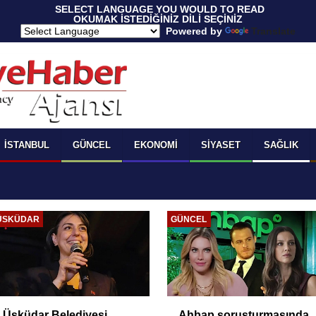
 SELECT LANGUAGE YOU WOULD TO READ 
OKUMAK İSTEDİĞİNİZ DİLİ SEÇİNİZ
  Powered by 
Translate
İSTANBUL
GÜNCEL
EKONOMI
SIYASET
SAĞLIK
ÜSKÜDAR
GÜNCEL
Üsküdar Belediyesi
Ahbap soruşturmasında