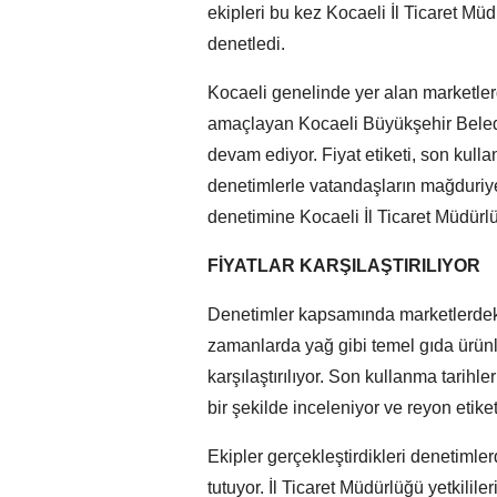
ekipleri bu kez Kocaeli İl Ticaret Müdü
denetledi.
Kocaeli genelinde yer alan marketl
amaçlayan Kocaeli Büyükşehir Beledi
devam ediyor. Fiyat etiketi, son kullan
denetimlerle vatandaşların mağduriyet
denetimine Kocaeli İl Ticaret Müdürlüğ
FİYATLAR KARŞILAŞTIRILIYOR
Denetimler kapsamında marketlerdeki 
zamanlarda yağ gibi temel gıda ürünler
karşılaştırılıyor. Son kullanma tarihleri
bir şekilde inceleniyor ve reyon etiketi 
Ekipler gerçekleştirdikleri denetimlerde
tutuyor. İl Ticaret Müdürlüğü yetkililer