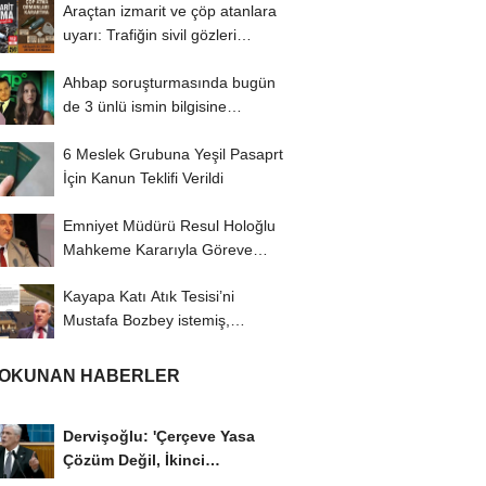
Araçtan izmarit ve çöp atanlara
uyarı: Trafiğin sivil gözleri
izmariti...
Ahbap soruşturmasında bugün
de 3 ünlü ismin bilgisine
başvuruldu!
6 Meslek Grubuna Yeşil Pasaprt
İçin Kanun Teklifi Verildi
Emniyet Müdürü Resul Holoğlu
Mahkeme Kararıyla Göreve
Döndü..!
Kayapa Katı Atık Tesisi’ni
Mustafa Bozbey istemiş,
CHP’liler karşı...
 OKUNAN HABERLER
Dervişoğlu: 'Çerçeve Yasa
Çözüm Değil, İkinci
Cumhuriyet ve İhanet...