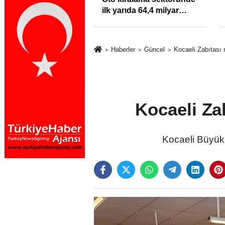
klığı Kısacında:
ilk yarıda 64,4 milyar
Sektörde
TL'lik araç yatırımı
rdato Fırtınası
Haberler
Güncel
Kocaeli Zabıtası 
Kocaeli Za
Kocaeli Büyükş