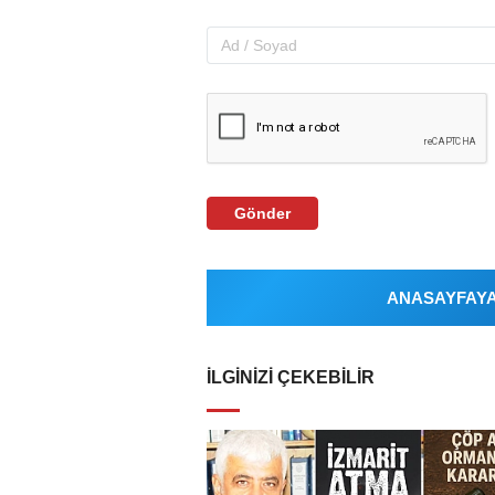
Gönder
ANASAYFAYA 
İLGINIZI ÇEKEBILIR