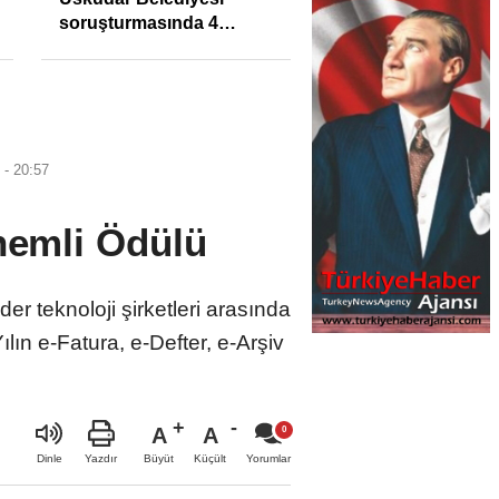
soruşturmasında 4
tutuklama
 - 20:57
nemli Ödülü
der teknoloji şirketleri arasında
lın e-Fatura, e-Defter, e-Arşiv
A
A
Büyüt
Küçült
Dinle
Yazdır
Yorumlar