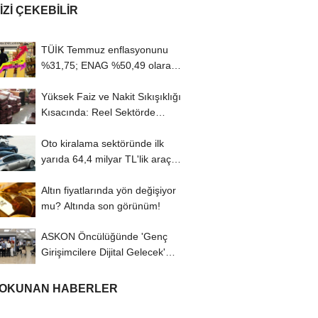
IZI ÇEKEBILIR
TÜİK Temmuz enflasyonunu
%31,75; ENAG %50,49 olarak
açıkladı
Yüksek Faiz ve Nakit Sıkışıklığı
Kısacında: Reel Sektörde
Konkordato...
Oto kiralama sektöründe ilk
yarıda 64,4 milyar TL'lik araç
yatırımı
Altın fiyatlarında yön değişiyor
mu? Altında son görünüm!
ASKON Öncülüğünde 'Genç
Girişimcilere Dijital Gelecek'
Programı...
 OKUNAN HABERLER