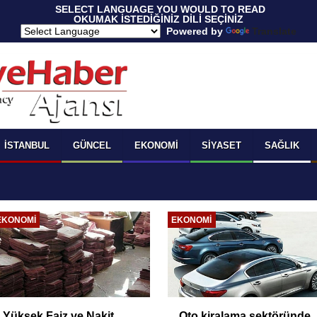
 SELECT LANGUAGE YOU WOULD TO READ 
OKUMAK İSTEDİĞİNİZ DİLİ SEÇİNİZ
  Powered by 
Translate
İSTANBUL
GÜNCEL
EKONOMI
SIYASET
SAĞLIK
EKONOMI
EKONOMI
Yüksek Faiz ve Nakit
Oto kiralama sektöründe