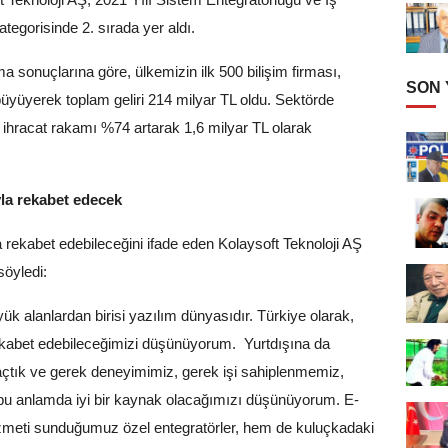
ategorisinde 2. sırada yer aldı.
a sonuçlarına göre, ülkemizin ilk 500 bilişim firması,
SON
büyüyerek toplam geliri 214 milyar TL oldu. Sektörde
 ihracat rakamı %74 artarak 1,6 milyar TL olarak
ayla rekabet edecek
 rekabet edebileceğini ifade eden Kolaysoft Teknoloji AŞ
öyledi:
k alanlardan birisi yazılım dünyasıdır. Türkiye olarak,
rekabet edebileceğimizi düşünüyorum. Yurtdışına da
ni açtık ve gerek deneyimimiz, gerek işi sahiplenmemiz,
a bu anlamda iyi bir kaynak olacağımızı düşünüyorum. E-
zmeti sunduğumuz özel entegratörler, hem de kuluçkadaki