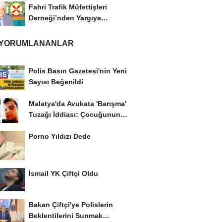
Fahri Trafik Müfettişleri
Derneği’nden Yargıya
İtiraz: ‘Delilsizlik...
 YORUMLANANLAR
Polis Basın Gazetesi'nin Yeni
Sayısı Beğenildi
Malatya'da Avukata 'Barışma'
Tuzağı İddiası: Çocuğunun
Gözü...
Porno Yıldızı Dede
İsmail YK Çiftçi Oldu
Bakan Çiftçi'ye Polislerin
Beklentilerini Sunmak