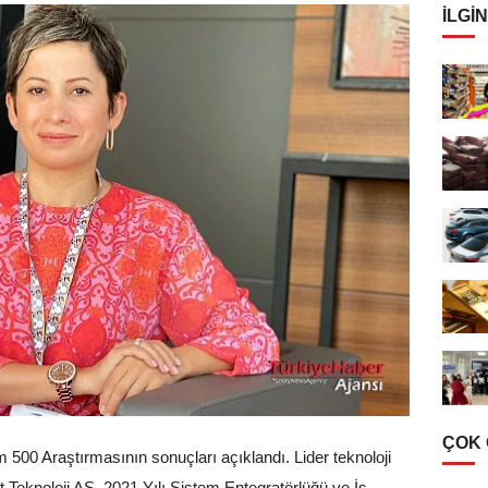
İLGIN
ÇOK
şim 500 Araştırmasının sonuçları açıklandı. Lider teknoloji
 Teknoloji AŞ, 2021 Yılı Sistem Entegratörlüğü ve İş