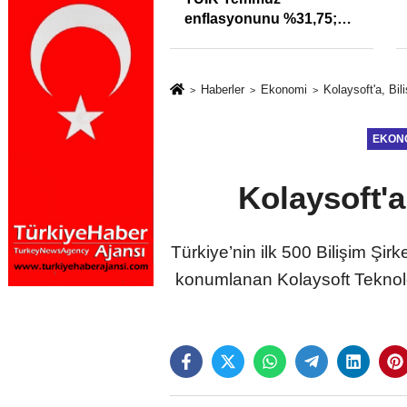
ra uyarı: Trafiğin
enflasyonunu %31,75;
özleri izmariti
ENAG %50,49 olarak
meyecek
açıkladı
Haberler
Ekonomi
Kolaysoft'a, Bi
EKON
Kolaysoft'
Türkiye’nin ilk 500 Bilişim Şirk
konumlanan Kolaysoft Teknoloji