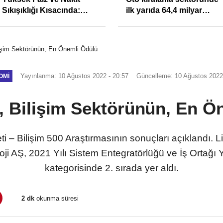
Sıkışıklığı Kısacında:
ilk yarıda 64,4 milyar
Reel Sektörde
TL'lik araç yatırımı
Konkordato Fırtınası
lişim Sektörünün, En Önemli Ödülü
Yayınlanma: 10 Ağustos 2022 - 20:57
Güncelleme: 10 Ağustos 2022
OMI
a, Bilişim Sektörünün, En Ö
eti – Bilişim 500 Araştırmasının sonuçları açıklandı. Li
 AŞ, 2021 Yılı Sistem Entegratörlüğü ve İş Ortağı Yı
kategorisinde 2. sırada yer aldı.
2 dk
okunma süresi