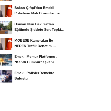
İstiyor..!
Bakan Çiftçi'den Emekli
Polislerin Mali Durumlarına
İyileştirme İstedi...
Osman Nuri Bakırcı'dan
Eğitimde Şiddete Sert Tepki:
'Eğitim Ailede...
MOBESE Kameraları İle
NEDEN Trafik Denetimi
Yapılmaz ?
Emekli Memur Platformu :
"Kendi Cumhurbaşkanı
Adayımızı Belirleyeceğiz..!...
Emekli Polisler Yemekte
Buluştu