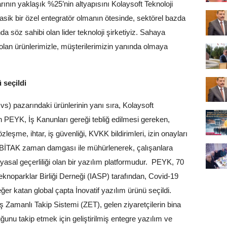
rının yaklaşık %25’nin altyapısını Kolaysoft Teknoloji
lasik bir özel entegratör olmanın ötesinde, sektörel bazda
söz sahibi olan lider teknoloji şirketiyiz. Sahaya
lan ürünlerimizle, müşterilerimizin yanında olmaya
 seçildi
s) pazarındaki ürünlerinin yanı sıra, Kolaysoft
an PEYK, İş Kanunları gereği tebliğ edilmesi gereken,
leşme, ihtar, iş güvenliği, KVKK bildirimleri, izin onayları
 TÜBİTAK zaman damgası ile mühürlenerek, çalışanlara
 yasal geçerliliği olan bir yazılım platformudur. PEYK, 70
eknoparklar Birliği Derneği (IASP) tarafından, Covid-19
ğer katan global çapta İnovatif yazılım ürünü seçildi.
Eş Zamanlı Takip Sistemi (ZET), gelen ziyaretçilerin bina
ğunu takip etmek için geliştirilmiş entegre yazılım ve