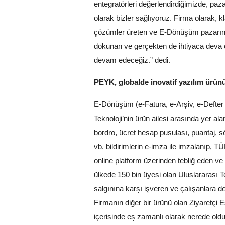
entegratörleri değerlendirdiğimizde, paza
olarak bizler sağlıyoruz. Firma olarak, k
çözümler üreten ve E-Dönüşüm pazarında 
dokunan ve gerçekten de ihtiyaca deva o
devam edeceğiz.” dedi.
PEYK, globalde inovatif yazılım ürünü
E-Dönüşüm (e-Fatura, e-Arşiv, e-Defter v
Teknoloji’nin ürün ailesi arasında yer al
bordro, ücret hesap pusulası, puantaj, söz
vb. bildirimlerin e-imza ile imzalanıp,
online platform üzerinden tebliğ eden ve
ülkede 150 bin üyesi olan Uluslararası T
salgınına karşı işveren ve çalışanlara de
Firmanın diğer bir ürünü olan Ziyaretçi 
içerisinde eş zamanlı olarak nerede oldu