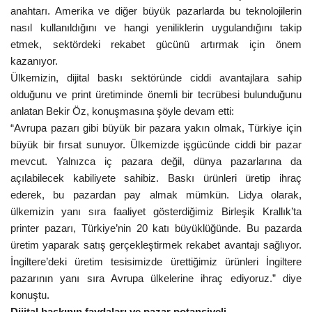
anahtarı. Amerika ve diğer büyük pazarlarda bu teknolojilerin
nasıl kullanıldığını ve hangi yeniliklerin uygulandığını takip
etmek, sektördeki rekabet gücünü artırmak için önem
kazanıyor.
Ülkemizin,
dijital baskı sektöründe ciddi avantajlara sahip
olduğunu ve print üretiminde önemli bir tecrübesi bulunduğunu
anlatan Bekir Öz, konuşmasına şöyle devam etti:
“Avrupa pazarı gibi büyük bir pazara yakın olmak, Türkiye için
büyük bir fırsat sunuyor. Ülkemizde işgücünde ciddi bir pazar
mevcut. Yalnızca iç pazara değil, dünya pazarlarına da
açılabilecek kabiliyete sahibiz. Baskı ürünleri üretip ihraç
ederek, bu pazardan pay almak mümkün. Lidya olarak,
ülkemizin yanı sıra faaliyet gösterdiğimiz Birleşik Krallık’ta
printer pazarı, Türkiye’nin 20 katı büyüklüğünde. Bu pazarda
üretim yaparak satış gerçekleştirmek rekabet avantajı sağlıyor.
İngiltere’deki üretim tesisimizde ürettiğimiz ürünleri İngiltere
pazarının yanı sıra Avrupa ülkelerine ihraç ediyoruz.” diye
konuştu.