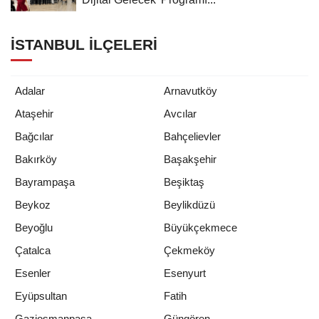
İSTANBUL İLÇELERI
Adalar
Arnavutköy
Ataşehir
Avcılar
Bağcılar
Bahçelievler
Bakırköy
Başakşehir
Bayrampaşa
Beşiktaş
Beykoz
Beylikdüzü
Beyoğlu
Büyükçekmece
Çatalca
Çekmeköy
Esenler
Esenyurt
Eyüpsultan
Fatih
Gaziosmanpaşa
Güngören