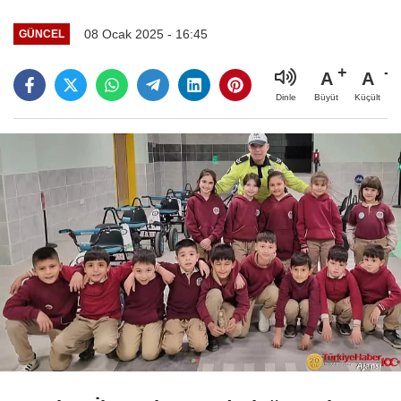
08 Ocak 2025 - 16:45
GÜNCEL
A
A
Büyüt
Küçült
Dinle