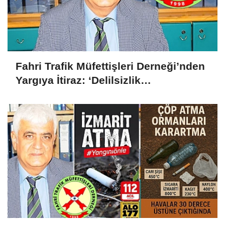
Fahri Trafik Müfettişleri Derneği’nden
Yargıya İtiraz: ‘Delilsizlik
Gerekçesiyle Ceza İptali
Hukuksuzdur’