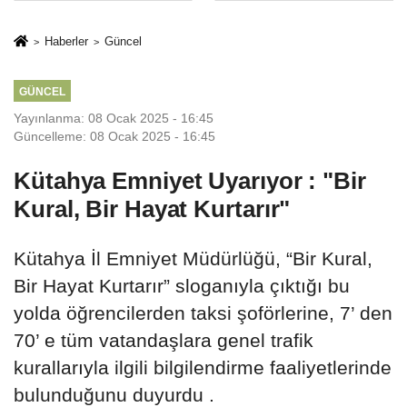
İkinci Cumhuriyet
sivil gözleri
ve İhanet
izmariti
Haberler
Güncel
Belgesidir!'
affetmeyecek
GÜNCEL
Yayınlanma: 08 Ocak 2025 - 16:45
Güncelleme: 08 Ocak 2025 - 16:45
Kütahya Emniyet Uyarıyor : "Bir
Kural, Bir Hayat Kurtarır"
Kütahya İl Emniyet Müdürlüğü, “Bir Kural,
Bir Hayat Kurtarır” sloganıyla çıktığı bu
yolda öğrencilerden taksi şoförlerine, 7’ den
70’ e tüm vatandaşlara genel trafik
kurallarıyla ilgili bilgilendirme faaliyetlerinde
bulunduğunu duyurdu .