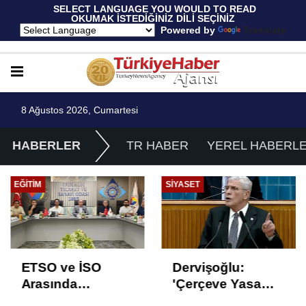
 SELECT LANGUAGE YOU WOULD TO READ 
OKUMAK İSTEDİĞİNİZ DİLİ SEÇİNİZ
  Powered by 
Translate
8 Ağustos 2026, Cumartesi
HABERLER
TR HABER
YEREL HABERL
SIYASET
GÜNCEL
Dervişoğlu:
Araçtan izmarit ve
'Çerçeve Yasa
çöp atanlara
Çözüm Değil,
uyarı: Trafiğin