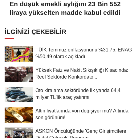
En düşük emekli aylığını 23 Bin 552
liraya yükselten madde kabul edildi
İLGINIZI ÇEKEBILIR
TÜİK Temmuz enflasyonunu %31,75; ENAG
%50,49 olarak açıkladı
Yüksek Faiz ve Nakit Sıkışıklığı Kısacında:
Reel Sektörde Konkordato...
Oto kiralama sektöründe ilk yarıda 64,4
milyar TL'lik araç yatırımı
Altın fiyatlarında yön değişiyor mu? Altında
son görünüm!
ASKON Öncülüğünde 'Genç Girişimcilere
Dijital Gelecek' Programı...