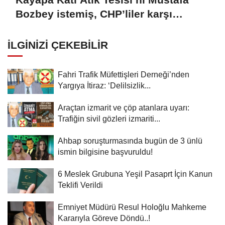
Bozbey istemiş, CHP’liler karşı
çıkıyor!
İLGINIZI ÇEKEBILIR
Fahri Trafik Müfettişleri Derneği’nden
Yargıya İtiraz: ‘Delilsizlik...
Araçtan izmarit ve çöp atanlara uyarı:
Trafiğin sivil gözleri izmariti...
Ahbap soruşturmasında bugün de 3 ünlü
ismin bilgisine başvuruldu!
6 Meslek Grubuna Yeşil Pasaprt İçin Kanun
Teklifi Verildi
Emniyet Müdürü Resul Holoğlu Mahkeme
Kararıyla Göreve Döndü..!