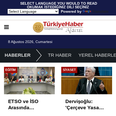
 SELECT LANGUAGE YOU WOULD TO READ 
OKUMAK İSTEDİĞİNİZ DİLİ SEÇİNİZ
  Powered by 
Translate
8 Ağustos 2026, Cumartesi
HABERLER
TR HABER
YEREL HABERL
EĞITIM
SIYASET
ETSO ve İSO
Dervişoğlu:
Arasında
'Çerçeve Yasa
İstihdam Odaklı
Çözüm Değil,