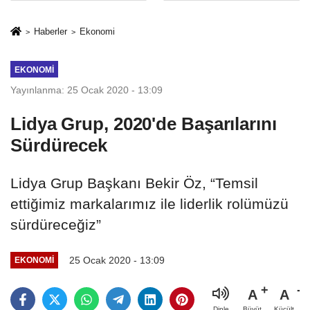
Mesleki Eğitim
İkinci Cumhuriyet
Protokolü
ve İhanet
Haberler
Ekonomi
Belgesidir!'
EKONOMI
Yayınlanma: 25 Ocak 2020 - 13:09
Lidya Grup, 2020'de Başarılarını
Sürdürecek
Lidya Grup Başkanı Bekir Öz, “Temsil
ettiğimiz markalarımız ile liderlik rolümüzü
sürdüreceğiz”
25 Ocak 2020 - 13:09
EKONOMI
A
A
Büyüt
Küçült
Dinle