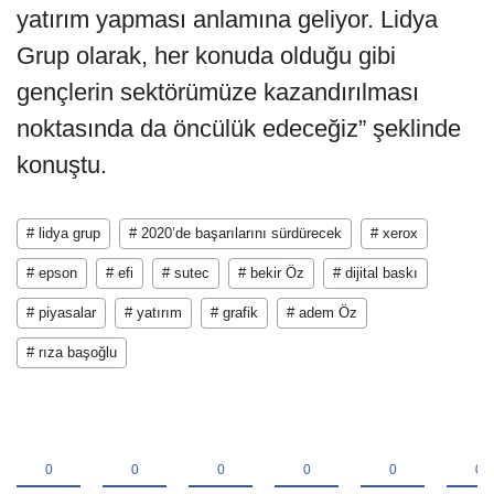
yatırım yapması anlamına geliyor. Lidya
Grup olarak, her konuda olduğu gibi
gençlerin sektörümüze kazandırılması
noktasında da öncülük edeceğiz” şeklinde
konuştu.
# lidya grup
# 2020’de başarılarını sürdürecek
# xerox
# epson
# efi
# sutec
# bekir Öz
# dijital baskı
# piyasalar
# yatırım
# grafik
# adem Öz
# rıza başoğlu