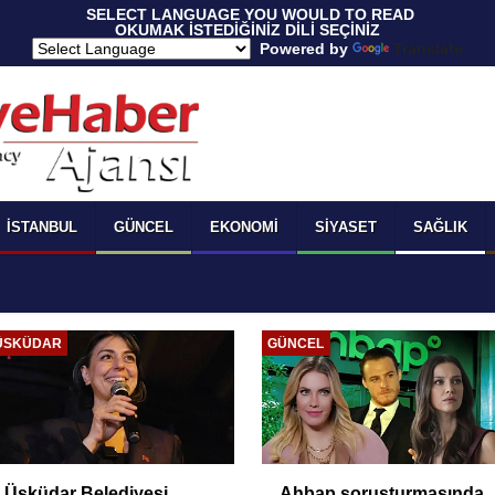
 SELECT LANGUAGE YOU WOULD TO READ 
OKUMAK İSTEDİĞİNİZ DİLİ SEÇİNİZ
  Powered by 
Translate
İSTANBUL
GÜNCEL
EKONOMI
SIYASET
SAĞLIK
ÜSKÜDAR
GÜNCEL
Üsküdar Belediyesi
Ahbap soruşturmasında