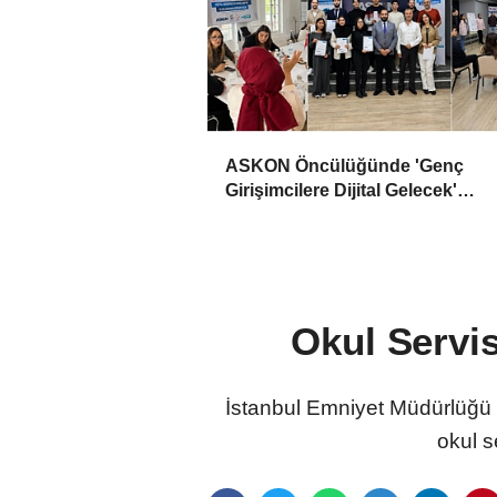
ASKON Öncülüğünde 'Genç
Girişimcilere Dijital Gelecek'
Programı Tamamlandı
Okul Servis
İstanbul Emniyet Müdürlüğü t
okul s