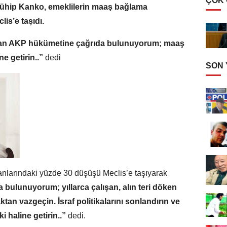
ÇOK
 Mühip Kanko, emeklilerin maaş bağlama
is’e taşıdı.
n AKP hükümetine çağrıda bulunuyorum; maaş
ne getirin..”
dedi
SON
anlarındaki yüzde 30 düşüşü Meclis’e taşıyarak
ulunuyorum; yıllarca çalışan, alın teri döken
an vazgeçin. İsraf politikalarını sonlandırın ve
 haline getirin..”
dedi.