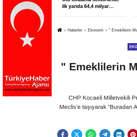
klığı Kısacında:
ilk yarıda 64,4 milyar
Sektörde
TL'lik araç yatırımı
rdato Fırtınası
Haberler
Ekonomi
" Emeklilerin M
EKO
" Emeklilerin 
CHP Kocaeli Milletvekili 
Meclis’e taşıyarak “Buradan 