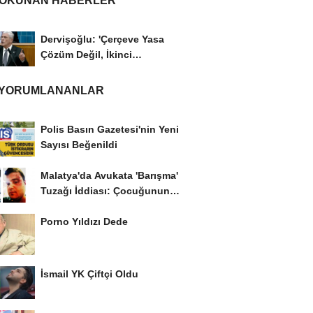
 OKUNAN HABERLER
Dervişoğlu: 'Çerçeve Yasa
Çözüm Değil, İkinci
Cumhuriyet ve İhanet...
 YORUMLANANLAR
Polis Basın Gazetesi'nin Yeni
Sayısı Beğenildi
Malatya'da Avukata 'Barışma'
Tuzağı İddiası: Çocuğunun
Gözü...
Porno Yıldızı Dede
İsmail YK Çiftçi Oldu