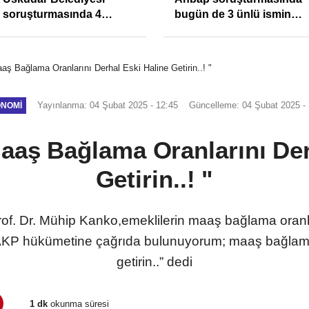
soruşturmasında 4
bugün de 3 ünlü ismin
tutuklama
bilgisine başvuruldu!
aaş Bağlama Oranlarını Derhal Eski Haline Getirin..! "
Yayınlanma: 04 Şubat 2025 - 12:45
Güncelleme: 04 Şubat 2025 - 
NOMI
Maaş Bağlama Oranlarını Der
Getirin..! "
Prof. Dr. Mühip Kanko,emeklilerin maaş bağlama ora
AKP hükümetine çağrıda bulunuyorum; maaş bağlama 
getirin..” dedi
1 dk
okunma süresi