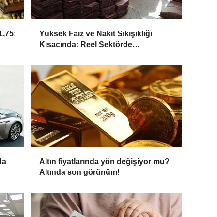
,75;
Yüksek Faiz ve Nakit Sıkışıklığı
Kısacında: Reel Sektörde
Konkordato Fırtınası
da
Altın fiyatlarında yön değişiyor mu?
Altında son görünüm!