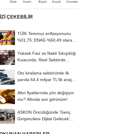
Büyüt
Küçült
Dinle
Yazdır
Yorumlar
IZI ÇEKEBILIR
TÜİK Temmuz enflasyonunu
%31,75; ENAG %50,49 olarak
açıkladı
Yüksek Faiz ve Nakit Sıkışıklığı
Kısacında: Reel Sektörde
Konkordato...
Oto kiralama sektöründe ilk
yarıda 64,4 milyar TL'lik araç
yatırımı
Altın fiyatlarında yön değişiyor
mu? Altında son görünüm!
ASKON Öncülüğünde 'Genç
Girişimcilere Dijital Gelecek'
Programı...