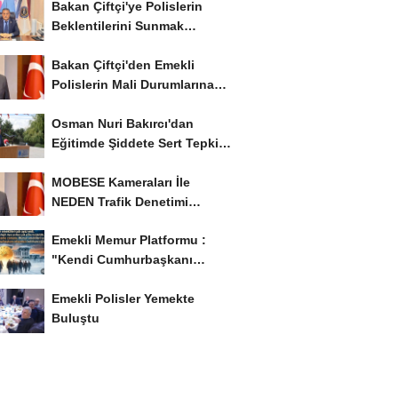
Bakan Çiftçi'ye Polislerin
Beklentilerini Sunmak
İstiyor..!
Bakan Çiftçi'den Emekli
Polislerin Mali Durumlarına
İyileştirme İstedi...
Osman Nuri Bakırcı'dan
Eğitimde Şiddete Sert Tepki:
'Eğitim Ailede...
MOBESE Kameraları İle
NEDEN Trafik Denetimi
Yapılmaz ?
Emekli Memur Platformu :
"Kendi Cumhurbaşkanı
Adayımızı Belirleyeceğiz..!...
Emekli Polisler Yemekte
Buluştu