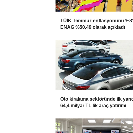
TÜİK Temmuz enflasyonunu %31
ENAG %50,49 olarak açıkladı
Oto kiralama sektöründe ilk yarı
64,4 milyar TL'lik araç yatırımı