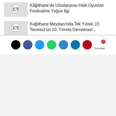
Kâğıthane’de Uluslararası Halk Oyunları
Festivaline Yoğun İlgi
Kağıthane Meydanı'nda Tek Yürek: 15
Temmuz'un 10. Yılında Demokrasi...
İstanbul'da Yeşil Dönüşüm: Kağıthane'de
Modern Bir Yaşam Merkezi...
Yorumlar
Yorumlar
İSTANBUL İLÇELERI
Adalar
Arnavutköy
Ataşehir
Avcılar
Bağcılar
Bahçelievler
Bakırköy
Başakşehir