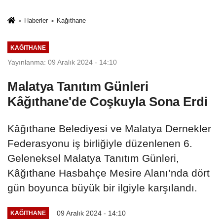
sivil gözleri
%50,49 olarak
izmariti
açıkladı
Haberler
Kağıthane
affetmeyecek
KAĞITHANE
Yayınlanma: 09 Aralık 2024 - 14:10
Malatya Tanıtım Günleri
Kâğıthane'de Coşkuyla Sona Erdi
Kâğıthane Belediyesi ve Malatya Dernekler
Federasyonu iş birliğiyle düzenlenen 6.
Geleneksel Malatya Tanıtım Günleri,
Kâğıthane Hasbahçe Mesire Alanı’nda dört
gün boyunca büyük bir ilgiyle karşılandı.
09 Aralık 2024 - 14:10
KAĞITHANE