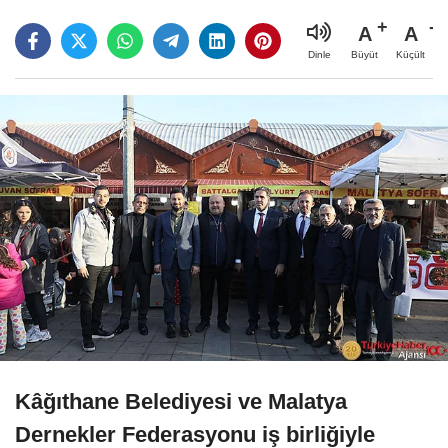
A
A
Büyüt
Küçült
Dinle
Kâğıthane Belediyesi ve Malatya
Dernekler Federasyonu iş birliğiyle