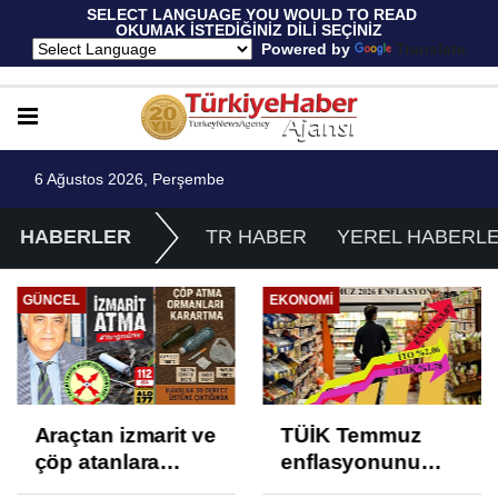
 SELECT LANGUAGE YOU WOULD TO READ 
OKUMAK İSTEDİĞİNİZ DİLİ SEÇİNİZ
  Powered by 
Translate
6 Ağustos 2026, Perşembe
HABERLER
TR HABER
YEREL HABERL
GÜNCEL
EKONOMI
Araçtan izmarit ve
TÜİK Temmuz
çöp atanlara
enflasyonunu
uyarı: Trafiğin
%31,75; ENAG