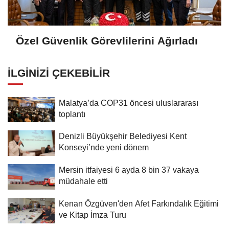
Özel Güvenlik Görevlilerini Ağırladı
İLGINIZI ÇEKEBILIR
Malatya’da COP31 öncesi uluslararası
toplantı
Denizli Büyükşehir Belediyesi Kent
Konseyi’nde yeni dönem
Mersin itfaiyesi 6 ayda 8 bin 37 vakaya
müdahale etti
Kenan Özgüven'den Afet Farkındalık Eğitimi
ve Kitap İmza Turu