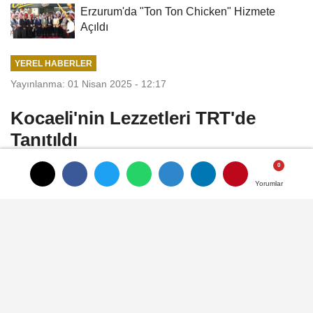
Erzurum'da "Ton Ton Chicken" Hizmete
Açıldı
YEREL HABERLER
Yayınlanma: 01 Nisan 2025 - 12:17
Kocaeli'nin Lezzetleri TRT'de
Tanıtıldı
TRT 1’de yayınlanan “Alişan ile Hayata
Yorumlar
Yorumlar
Gülümse” programının bayram özel
bölümünde Kocaeli’nin gelenekleri, mutfak
kültürü ve gastronomi zenginliği ekranlara
taşındı
01 Nisan 2025 - 12:17
YEREL HABERLER