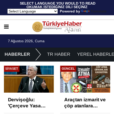
 SELECT LANGUAGE YOU WOULD TO READ 
OKUMAK İSTEDİĞİNİZ DİLİ SEÇİNİZ
  Powered by 
Translate
7 Ağustos 2026, Cuma
HABERLER
TR HABER
YEREL HABERL
SIYASET
GÜNCEL
Dervişoğlu:
Araçtan izmarit ve
'Çerçeve Yasa
çöp atanlara
Çözüm Değil,
uyarı: Trafiğin