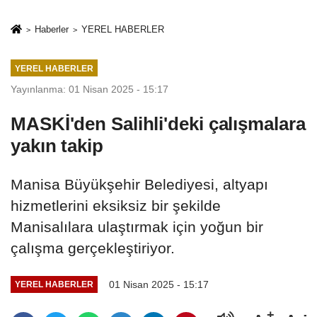
İkinci Cumhuriyet
sivil gözleri
ve İhanet
izmariti
Haberler
YEREL HABERLER
Belgesidir!'
affetmeyecek
YEREL HABERLER
Yayınlanma: 01 Nisan 2025 - 15:17
MASKİ'den Salihli'deki çalışmalara
yakın takip
Manisa Büyükşehir Belediyesi, altyapı
hizmetlerini eksiksiz bir şekilde
Manisalılara ulaştırmak için yoğun bir
çalışma gerçekleştiriyor.
01 Nisan 2025 - 15:17
YEREL HABERLER