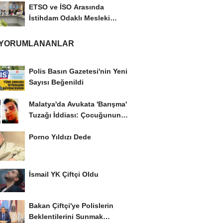
ETSO ve İSO Arasında
İstihdam Odaklı Mesleki
Eğitim Protokolü
 YORUMLANANLAR
Polis Basın Gazetesi'nin Yeni
Sayısı Beğenildi
Malatya'da Avukata 'Barışma'
Tuzağı İddiası: Çocuğunun
Gözü...
Porno Yıldızı Dede
İsmail YK Çiftçi Oldu
Bakan Çiftçi'ye Polislerin
Beklentilerini Sunmak