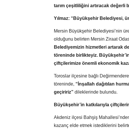
tarım çeşitliliğini artıracak değerli
Yılmaz: “Büyükşehir Belediyesi, ür
Mersin Büyükşehir Belediyesi’nin üret
olduğunu belirten Mersin Ziraat Od
Belediyemizin hizmetleri artarak d
töreninde birlikteyiz. Büyükşehir’in
çiftçilerimize önemli ekonomik kaz
Toroslar ilçesine bağlı Değirmender
töreninde,
“İnşallah dağıtılan hurma
geçiririz”
dileklerinde bulundu.
Büyükşehir’in katkılarıyla çiftçileri
Akdeniz ilçesi Bahşiş Mahallesi’nden ü
kazanç elde etmek istediklerini belir