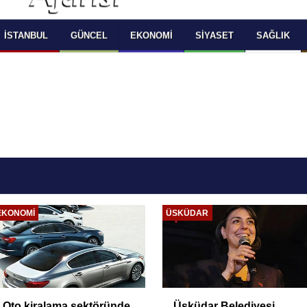
 SELECT LANGUAGE YOU WOULD TO READ 
OKUMAK İSTEDİĞİNİZ DİLİ SEÇİNİZ
  Powered by 
Translate
İSTANBUL
GÜNCEL
EKONOMI
SIYASET
SAĞLIK
EKONOMI
ÜSKÜDAR
Oto kiralama sektöründe
Üsküdar Belediyesi