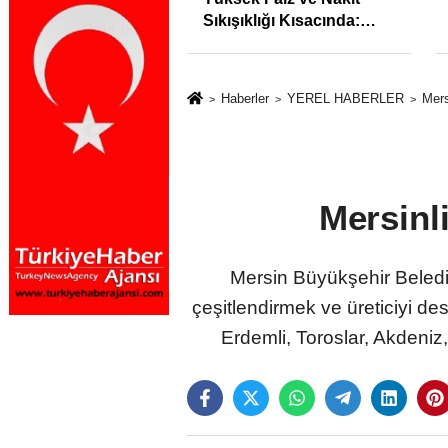
syonunu %31,75;
Sıkışıklığı Kısacında:
%50,49 olarak
Reel Sektörde
dı
Konkordato Fırtınası
Haberler
YEREL HABERLER
Mers
Mersinl
Mersin Büyükşehir Belediy
çeşitlendirmek ve üreticiyi de
Erdemli, Toroslar, Akdeniz,