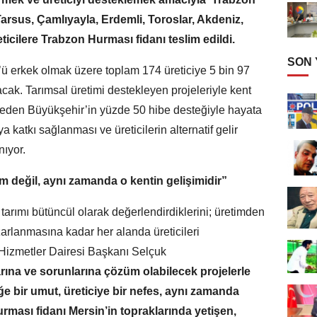
 Tarsus, Çamlıyayla, Erdemli, Toroslar, Akdeniz,
eticilere Trabzon Hurması fidanı teslim edildi.
SON
ü erkek olmak üzere toplam 174 üreticiye 5 bin 97
acak. Tarımsal üretimi destekleyen projeleriyle kent
ik eden Büyükşehir’in yüzde 50 hibe desteğiyle hayata
a katkı sağlanması ve üreticilerin alternatif gelir
ıyor.
m değil, aynı zamanda o kentin gelişimidir”
tarımı bütüncül olarak değerlendirdiklerini; üretimden
rlanmasına kadar her alanda üreticileri
 Hizmetler Dairesi Başkanı Selçuk
çlarına ve sorunlarına çözüm olabilecek projelerle
ğe bir umut, üreticiye bir nefes, aynı zamanda
rması fidanı Mersin’in topraklarında yetişen,