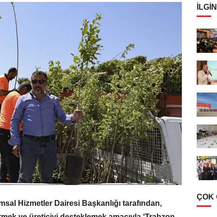
İLGIN
ÇOK
sal Hizmetler Dairesi Başkanlığı tarafından,
irmek ve üreticiyi desteklemek amacıyla ‘Trabzon