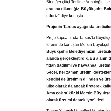
Bir diğer çiftçi Teslime Armutoğlu ise
arasına dikeceğiz. Büyükşehir Bel
ederiz”
diye konuştu.
Projenin Tarsus ayağında üreticile
Proje kapsamında Tarsus’ta Büyükşe
töreninde konuşan Mersin Büyükşehir
Büyükşehir Belediyemizin, üretici
alanda gerçekleştirdik. Bu alanın dı
fidan dağıtımı ve hayvansal üreti
Seçer, her zaman üretimi desteklem
kendisi de üretimin dilinden ve üret
ülke olarak da ancak üreterek kalk
Ama çok şükür ki Mersin Büyükşehi
olarak üretimi destekliyor”
dedi.
Tarsus Yalamık Mahallesi Muhtarı İs