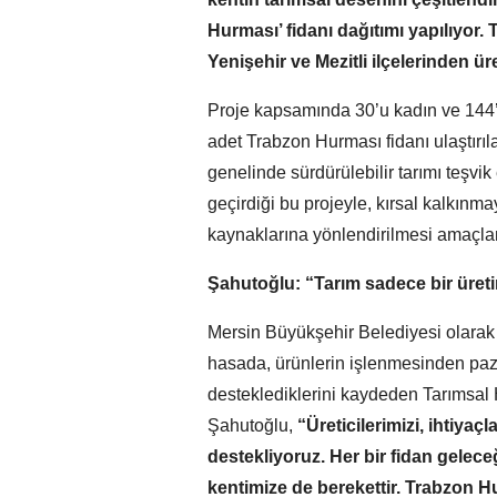
Hurması’ fidanı dağıtımı yapılıyor.
Yenişehir ve Mezitli ilçelerinden ür
Proje kapsamında 30’u kadın ve 144’
adet Trabzon Hurması fidanı ulaştırıl
genelinde sürdürülebilir tarımı teşv
geçirdiği bu projeyle, kırsal kalkınmay
kaynaklarına yönlendirilmesi amaçlan
Şahutoğlu: “Tarım sadece bir üreti
Mersin Büyükşehir Belediyesi olarak 
hasada, ürünlerin işlenmesinden paza
desteklediklerini kaydeden Tarımsal
Şahutoğlu,
“Üreticilerimizi, ihtiya
destekliyoruz. Her bir fidan gelece
kentimize de berekettir. Trabzon Hu