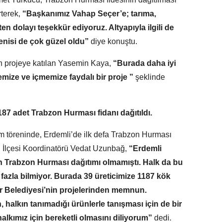
terek,
“Başkanımız Vahap Seçer’e; tarıma,
en dolayı teşekkür ediyoruz. Altyapıyla ilgili de
yenisi de çok güzel oldu”
diye konuştu.
n projeye katılan Yasemin Kaya,
“Burada daha iyi
mize ve içmemize faydalı bir proje ”
şeklinde
187 adet Trabzon Hurması fidanı dağıtıldı.
m töreninde, Erdemli’de ilk defa Trabzon Hurması
li İlçesi Koordinatörü Vedat Uzunbağ,
“Erdemli
 Trabzon Hurması dağıtımı olmamıştı. Halk da bu
k fazla bilmiyor. Burada 39 üreticimize 1187 kök
ir Belediyesi’nin projelerinden memnun.
halkın tanımadığı ürünlerle tanışması için de bir
 halkımız için bereketli olmasını diliyorum”
dedi.