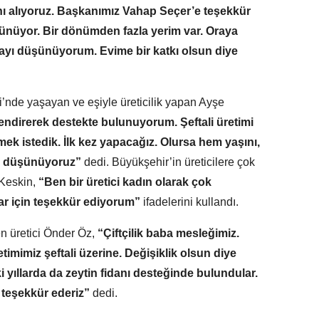
anı alıyoruz. Başkanımız Vahap Seçer’e teşekkür
üşünüyor. Bir dönümden fazla yerim var. Oraya
ı düşünüyorum. Evime bir katkı olsun diye
i’nde yaşayan ve eşiyle üreticilik yapan Ayşe
lendirerek destekte bulunuyorum. Şeftali üretimi
ek istedik. İlk kez yapacağız. Olursa hem yaşını,
i düşünüyoruz”
dedi.
Büyükşehir’in üreticilere çok
Keskin,
“Ben bir üretici kadın olarak çok
r için teşekkür ediyorum”
ifadelerini kullandı.
n üretici Önder Öz,
“Çiftçilik baba mesleğimiz.
imimiz şeftali üzerine. Değişiklik olsun diye
yıllarda da zeytin fidanı desteğinde bulundular.
teşekkür ederiz”
dedi.