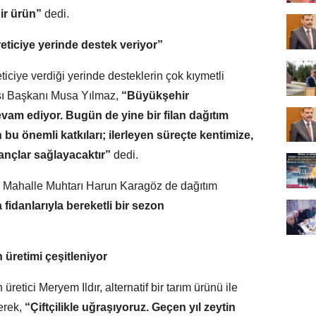
 bir ürün”
dedi.
eticiye yerinde destek veriyor”
iciye verdiği yerinde desteklerin çok kıymetli
ası Başkanı Musa Yılmaz,
“Büyükşehir
evam ediyor. Bugün de yine bir filan dağıtım
 bu önemli katkıları; ilerleyen süreçte kentimize,
ançlar sağlayacaktır”
dedi.
e Mahalle Muhtarı Harun Karagöz de dağıtım
 fidanlarıyla bereketli bir sezon
n üretimi çeşitleniyor
retici Meryem Ildır, alternatif bir tarım ürünü ile
terek,
“Çiftçilikle uğraşıyoruz. Geçen yıl zeytin