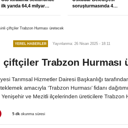
ilk yarıda 64,4 milyar
soruşturmasında 4
TL'lik araç yatırımı
tutuklama
inli çiftçiler Trabzon Hurması üretecek
Yayınlanma: 26 Nisan 2025 - 18:11
YEREL HABERLER
i çiftçiler Trabzon Hurması 
esi Tarımsal Hizmetler Dairesi Başkanlığı tarafından
steklemek amacıyla ‘Trabzon Hurması’ fidanı dağıtımı
 Yenişehir ve Mezitli ilçelerinden üreticilere Trabzon H
5 dk
okunma süresi