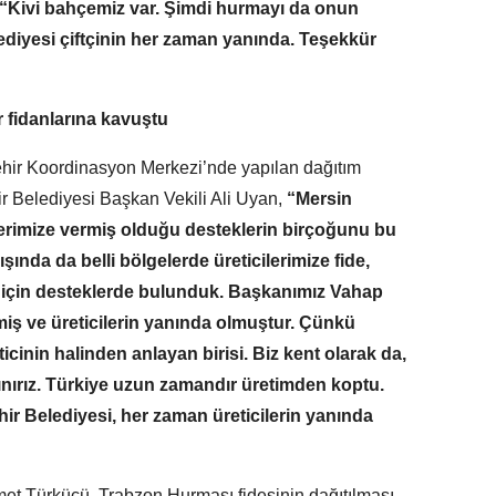
“Kivi bahçemiz var. Şimdi hurmayı da onun
ediyesi çiftçinin her zaman yanında. Teşekkür
r fidanlarına kavuştu
hir Koordinasyon Merkezi’nde yapılan dağıtım
 Belediyesi Başkan Vekili Ali Uyan,
“Mersin
lerimize vermiş olduğu desteklerin birçoğunu bu
şında da belli bölgelerde üreticilerimize fide,
m için desteklerde bulunduk. Başkanımız Vahap
iş ve üreticilerin yanında olmuştur. Çünkü
icinin halinden anlayan birisi. Biz kent olarak da,
ınırız. Türkiye uzun zamandır üretimden koptu.
r Belediyesi, her zaman üreticilerin yanında
met Türkücü, Trabzon Hurması fidesinin dağıtılması