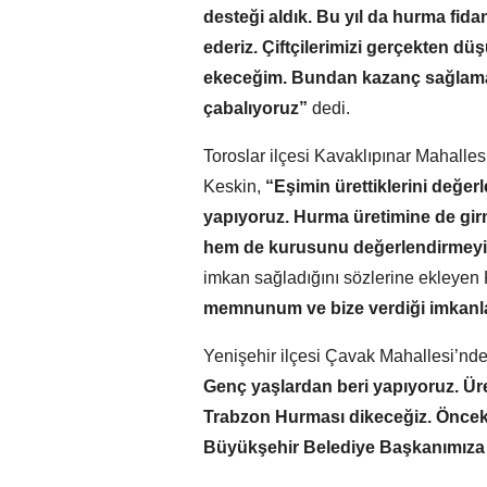
desteği aldık. Bu yıl da hurma fid
ederiz. Çiftçilerimizi gerçekten d
ekeceğim. Bundan kazanç sağlamay
çabalıyoruz”
dedi.
Toroslar ilçesi Kavaklıpınar Mahalles
Keskin,
“Eşimin ürettiklerini değer
yapıyoruz. Hurma üretimine de girm
hem de kurusunu değerlendirmey
imkan sağladığını sözlerine ekleyen 
memnunum ve bize verdiği imkanla
Yenişehir ilçesi Çavak Mahallesi’nde
Genç yaşlardan beri yapıyoruz. Üret
Trabzon Hurması dikeceğiz. Önceki 
Büyükşehir Belediye Başkanımıza 