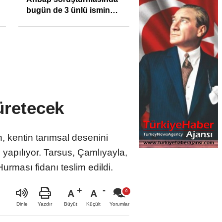
bugün de 3 ünlü ismin
bilgisine başvuruldu!
üretecek
, kentin tarımsal desenini
 yapılıyor. Tarsus, Çamlıyayla,
urması fidanı teslim edildi.
A
A
Büyüt
Küçült
Dinle
Yazdır
Yorumlar