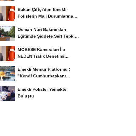
İstiyor..!
Bakan Çiftçi'den Emekli
Polislerin Mali Durumlarına
İyileştirme İstedi...
Osman Nuri Bakırcı'dan
Eğitimde Şiddete Sert Tepki:
'Eğitim Ailede...
MOBESE Kameraları İle
NEDEN Trafik Denetimi
Yapılmaz ?
Emekli Memur Platformu :
"Kendi Cumhurbaşkanı
Adayımızı Belirleyeceğiz..!...
Emekli Polisler Yemekte
Buluştu