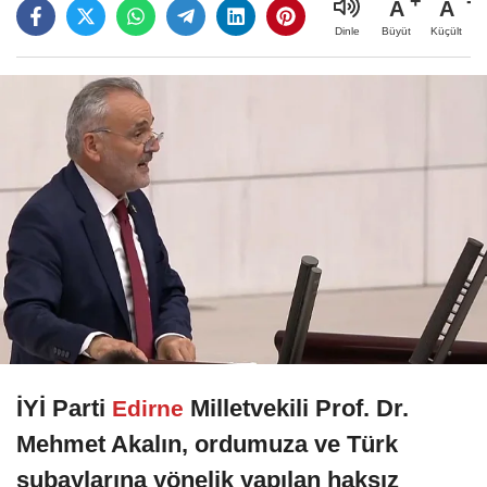
A
A
Büyüt
Küçült
Dinle
İYİ Parti
Milletvekili Prof. Dr.
Edirne
Mehmet Akalın, ordumuza ve Türk
subaylarına yönelik yapılan haksız