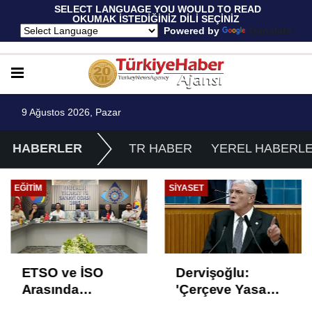
 SELECT LANGUAGE YOU WOULD TO READ 
OKUMAK İSTEDİĞİNİZ DİLİ SEÇİNİZ
  Powered by 
Translate
9 Ağustos 2026, Pazar
HABERLER
TR HABER
YEREL HABERL
SIYASET
GÜNCEL
Dervişoğlu:
Araçtan izmarit ve
'Çerçeve Yasa
çöp atanlara
Çözüm Değil,
uyarı: Trafiğin