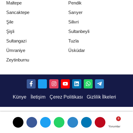
Maltepe
Pendik
Sancaktepe
Sarıyer
Şile
Silivri
Şişli
Sultanbeyli
Sultangazi
Tuzla
Ümraniye
Üsküdar
Zeytinburnu
Künye
İletişim
Çerez Politikası
Gizlilik İlkeleri
Yorumlar
Yorumlar