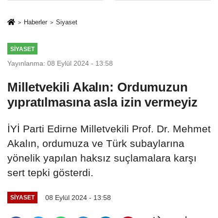
İkinci Cumhuriyet
sivil gözleri
ve İhanet
izmariti
Haberler
Siyaset
Belgesidir!'
affetmeyecek
SIYASET
Yayınlanma: 08 Eylül 2024 - 13:58
Milletvekili Akalın: Ordumuzun
yıpratılmasına asla izin vermeyiz
İYİ Parti Edirne Milletvekili Prof. Dr. Mehmet
Akalın, ordumuza ve Türk subaylarına
yönelik yapılan haksız suçlamalara karşı
sert tepki gösterdi.
08 Eylül 2024 - 13:58
SIYASET