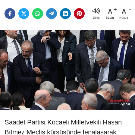
A
A
Büyüt
Küçült
Dinle
Saadet Partisi Kocaeli Milletvekili Hasan
Bitmez Meclis kürsüsünde fenalaşarak