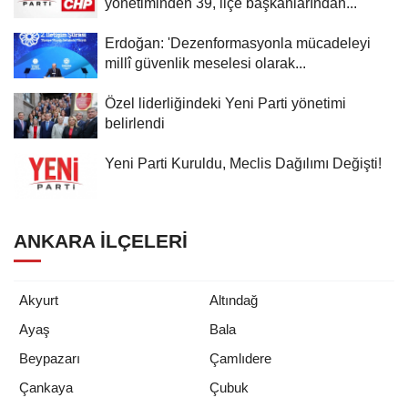
yönetiminden 39, ilçe başkanlarından...
Erdoğan: 'Dezenformasyonla mücadeleyi
millî güvenlik meselesi olarak...
Özel liderliğindeki Yeni Parti yönetimi
belirlendi
Yeni Parti Kuruldu, Meclis Dağılımı Değişti!
ANKARA İLÇELERI
Akyurt
Altındağ
Ayaş
Bala
Beypazarı
Çamlıdere
Çankaya
Çubuk