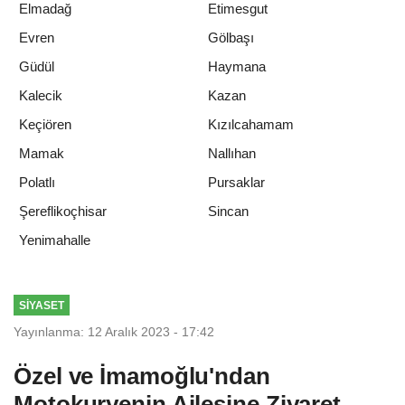
Elmadağ
Etimesgut
Evren
Gölbaşı
Güdül
Haymana
Kalecik
Kazan
Keçiören
Kızılcahamam
Mamak
Nallıhan
Polatlı
Pursaklar
Şereflikoçhisar
Sincan
Yenimahalle
SIYASET
Yayınlanma: 12 Aralık 2023 - 17:42
Özel ve İmamoğlu'ndan
Motokuryenin Ailesine Ziyaret