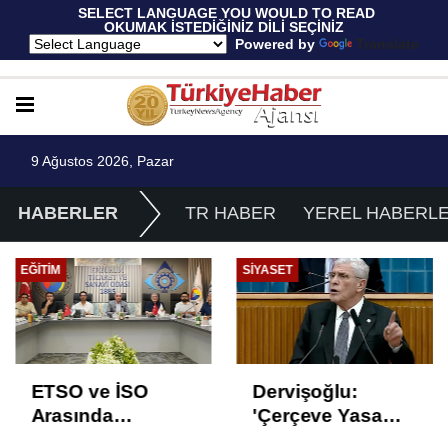
 SELECT LANGUAGE YOU WOULD TO READ 
OKUMAK İSTEDİĞİNİZ DİLİ SEÇİNİZ
  Powered by 
Translate
9 Ağustos 2026, Pazar
HABERLER
TR HABER
YEREL HABERL
SIYASET
GÜNCEL
Dervişoğlu:
Araçtan izmarit ve
'Çerçeve Yasa
çöp atanlara
Çözüm Değil,
uyarı: Trafiğin