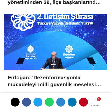
yönetiminden 39, ilçe başkanlarından
36 kişi ayrıldı!
Erdoğan: 'Dezenformasyonla
mücadeleyi millî güvenlik meselesi
olarak görüyoruz'
Yorumlar
Yorumlar