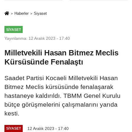
İkinci Cumhuriyet
sivil gözleri
ve İhanet
izmariti
Haberler
Siyaset
Belgesidir!'
affetmeyecek
SIYASET
Yayınlanma: 12 Aralık 2023 - 17:40
Milletvekili Hasan Bitmez Meclis
Kürsüsünde Fenalaştı
Saadet Partisi Kocaeli Milletvekili Hasan
Bitmez Meclis kürsüsünde fenalaşarak
hastaneye kaldırıldı. TBMM Genel Kurulu
bütçe görüşmelerini çalışmalarını yarıda
kesti.
12 Aralık 2023 - 17:40
SIYASET